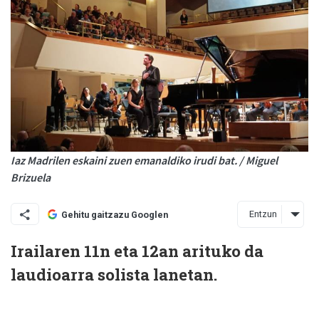
Iaz Madrilen eskaini zuen emanaldiko irudi bat. / Miguel
Brizuela
Entzun
Gehitu gaitzazu Googlen
Irailaren 11n eta 12an arituko da
laudioarra solista lanetan.