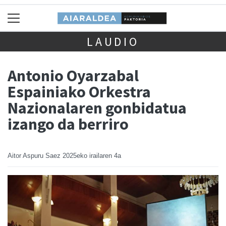
LAUDIO
Antonio Oyarzabal
Espainiako Orkestra
Nazionalaren gonbidatua
izango da berriro
Aitor Aspuru Saez
2025eko irailaren 4a