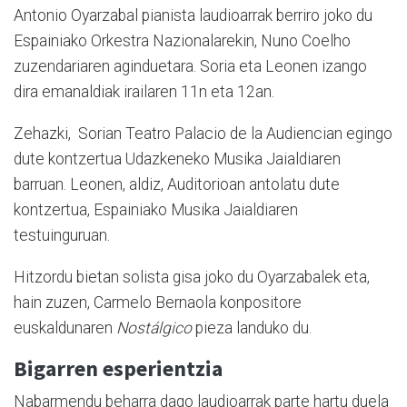
Antonio Oyarzabal pianista laudioarrak berriro joko du
Espainiako Orkestra Nazionalarekin, Nuno Coelho
zuzendariaren aginduetara. Soria eta Leonen izango
dira emanaldiak irailaren 11n eta 12an.
Zehazki, Sorian Teatro Palacio de la Audiencian egingo
dute kontzertua Udazkeneko Musika Jaialdiaren
barruan. Leonen, aldiz, Auditorioan antolatu dute
kontzertua, Espainiako Musika Jaialdiaren
testuinguruan.
Hitzordu bietan solista gisa joko du Oyarzabalek eta,
hain zuzen, Carmelo Bernaola konpositore
euskaldunaren
Nostálgico
pieza landuko du.
Bigarren esperientzia
Nabarmendu beharra dago laudioarrak parte hartu duela