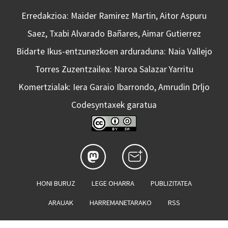
Erredakzioa: Maider Ramirez Martin, Aitor Aspuru
Saez, Txabi Alvarado Bañares, Aimar Gutierrez
Bidarte Ikus-entzunezkoen arduraduna: Naia Vallejo
Torres Zuzentzailea: Naroa Salazar Yarritu
Komertzialak: Iera Garaio Ibarrondo, Amrudin Drljo
Codesyntaxek garatua
HONI BURUZ
LEGE OHARRA
PUBLIZITATEA
ARAUAK
HARREMANETARAKO
RSS