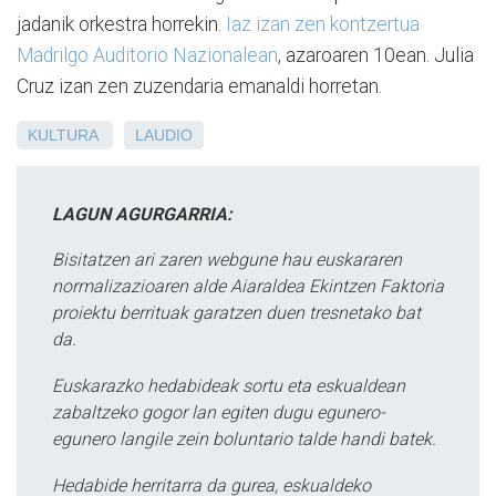
jadanik orkestra horrekin.
Iaz izan zen kontzertua
Madrilgo Auditorio Nazionalean
, azaroaren 10ean. Julia
Cruz izan zen zuzendaria emanaldi horretan.
KULTURA
LAUDIO
LAGUN AGURGARRIA:
Bisitatzen ari zaren webgune hau euskararen
normalizazioaren alde Aiaraldea Ekintzen Faktoria
proiektu berrituak garatzen duen tresnetako bat
da.
Euskarazko hedabideak sortu eta eskualdean
zabaltzeko gogor lan egiten dugu egunero-
egunero langile zein boluntario talde handi batek.
Hedabide herritarra da gurea, eskualdeko