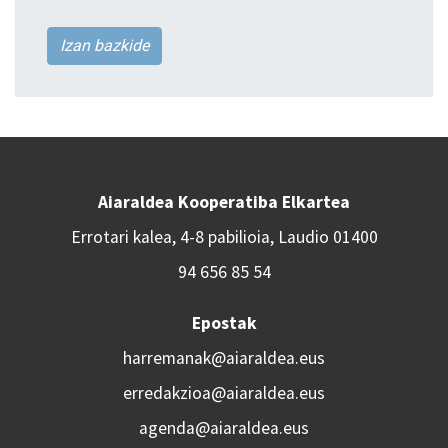
Izan bazkide
Aiaraldea Kooperatiba Elkartea
Errotari kalea, 4-8 pabilioia, Laudio 01400
94 656 85 54
Epostak
harremanak@aiaraldea.eus
erredakzioa@aiaraldea.eus
agenda@aiaraldea.eus