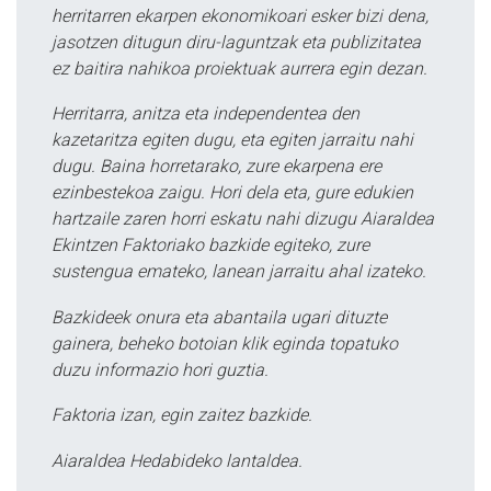
herritarren ekarpen ekonomikoari esker bizi dena,
jasotzen ditugun diru-laguntzak eta publizitatea
ez baitira nahikoa proiektuak aurrera egin dezan.
Herritarra, anitza eta independentea den
kazetaritza egiten dugu, eta egiten jarraitu nahi
dugu. Baina horretarako, zure ekarpena ere
ezinbestekoa zaigu. Hori dela eta, gure edukien
hartzaile zaren horri eskatu nahi dizugu Aiaraldea
Ekintzen Faktoriako bazkide egiteko, zure
sustengua emateko, lanean jarraitu ahal izateko.
Bazkideek onura eta abantaila ugari dituzte
gainera, beheko botoian klik eginda topatuko
duzu informazio hori guztia.
Faktoria izan, egin zaitez bazkide.
Aiaraldea Hedabideko lantaldea.