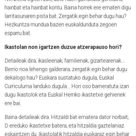
hainbat eta hainbat kontu. Baina horrek ere ematen digu
larritasunaren pista bat. Zergatik egin behar dugu hau?
Hezkuntza mundua bazen euskaldunduta zegoen
esparru bat.
Ikastolan non igartzen duzue atzerapauso hori?
Detaileak dira; ikasleenak, familienak, gizartearenak…
Berrio noa lehengo galderara; zergatik egin behar dugu
dekalogo hau? Euskara sustatuko dugula, Euskal
Curriculuma landuko dugula… Hori oso barneratuta izan
dugu Ikastolok eta Euskal Herriko ikastetxe gehienek
ere bai.
Baina detaileak dira. Hitzaldi bat ematera dator norbait,
D ereduko ikastetxe batera, eta hitzaldia gaztelaniaz
eskaintzen du. Ikastolatik hitzaldia euskaraz egin behar