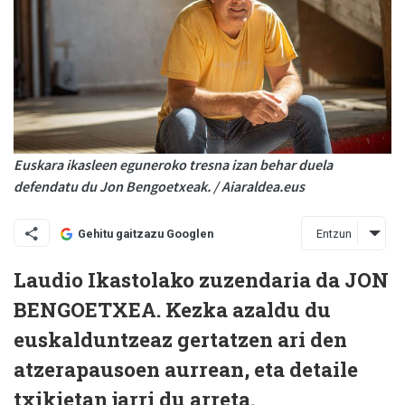
Euskara ikasleen eguneroko tresna izan behar duela
defendatu du Jon Bengoetxeak. / Aiaraldea.eus
Entzun
Gehitu gaitzazu Googlen
Laudio Ikastolako zuzendaria da JON
BENGOETXEA. Kezka azaldu du
euskalduntzeaz gertatzen ari den
atzerapausoen aurrean, eta detaile
txikietan jarri du arreta.