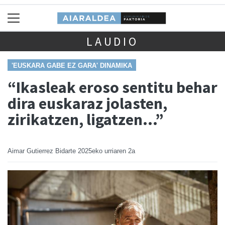
LAUDIO
'EUSKARA GABE EZ GARA' DINAMIKA
“Ikasleak eroso sentitu behar
dira euskaraz jolasten,
zirikatzen, ligatzen…”
Aimar Gutierrez Bidarte
2025eko urriaren 2a