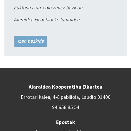
Faktoria izan, egin zaitez bazkide.
Aiaraldea Hedabideko lantaldea.
Izan bazkide
Aiaraldea Kooperatiba Elkartea
Errotari kalea, 4-8 pabilioia, Laudio 01400
94 656 85 54
Epostak