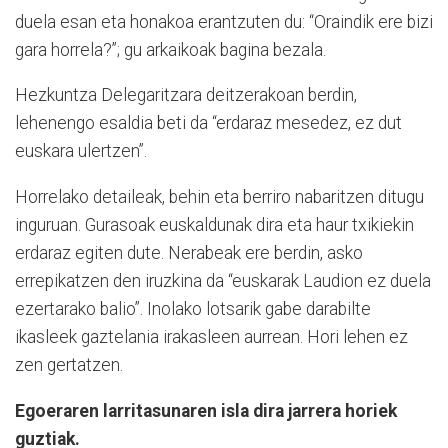
duela esan eta honakoa erantzuten du: “Oraindik ere bizi
gara horrela?”; gu arkaikoak bagina bezala.
Hezkuntza Delegaritzara deitzerakoan berdin,
lehenengo esaldia beti da “erdaraz mesedez, ez dut
euskara ulertzen”.
Horrelako detaileak, behin eta berriro nabaritzen ditugu
inguruan. Gurasoak euskaldunak dira eta haur txikiekin
erdaraz egiten dute. Nerabeak ere berdin, asko
errepikatzen den iruzkina da “euskarak Laudion ez duela
ezertarako balio”. Inolako lotsarik gabe darabilte
ikasleek gaztelania irakasleen aurrean. Hori lehen ez
zen gertatzen.
Egoeraren larritasunaren isla dira jarrera horiek
guztiak.