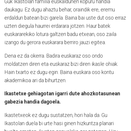
Guk Ikastolan familia euskaldunen kopuru handia
daukagu. Ez dugu ahaztu behar, oraindik ere, eremu
erdaldun batean bizi garela. Baina bai uste dut oso erraz
uzten diegula haurrei erdarara jotzen. Haur batek
euskararekiko lotura galtzen badu etxean, oso zaila
izango du gerora euskarara berriro jauzi egitea.
Dena ez da okerra. Badira euskaraz oso ondo
moldatzen diren eta euskaraz bizi diren ikasle ohiak.
Hain txarto ez dugu egin. Baina euskara oso kontu
akademikoa ari da bihurtzen.
Ikastetxe gehiagotan igarri dute ahozkotasunean
gabezia handia dagoela.
Ikastetxeok ez dugu sustatzen, hori hala da. Gu
Ikastolan duela bi urte hasi ginen hizkuntza planari