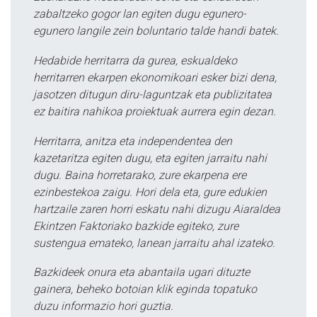
zabaltzeko gogor lan egiten dugu egunero-
egunero langile zein boluntario talde handi batek.
Hedabide herritarra da gurea, eskualdeko
herritarren ekarpen ekonomikoari esker bizi dena,
jasotzen ditugun diru-laguntzak eta publizitatea
ez baitira nahikoa proiektuak aurrera egin dezan.
Herritarra, anitza eta independentea den
kazetaritza egiten dugu, eta egiten jarraitu nahi
dugu. Baina horretarako, zure ekarpena ere
ezinbestekoa zaigu. Hori dela eta, gure edukien
hartzaile zaren horri eskatu nahi dizugu Aiaraldea
Ekintzen Faktoriako bazkide egiteko, zure
sustengua emateko, lanean jarraitu ahal izateko.
Bazkideek onura eta abantaila ugari dituzte
gainera, beheko botoian klik eginda topatuko
duzu informazio hori guztia.