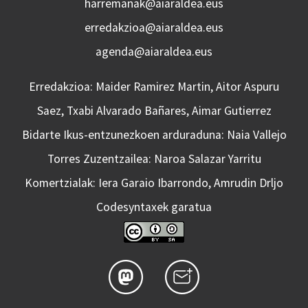
harremanak@aiaraldea.eus
erredakzioa@aiaraldea.eus
agenda@aiaraldea.eus
Erredakzioa: Maider Ramirez Martin, Aitor Aspuru
Saez, Txabi Alvarado Bañares, Aimar Gutierrez
Bidarte Ikus-entzunezkoen arduraduna: Naia Vallejo
Torres Zuzentzailea: Naroa Salazar Yarritu
Komertzialak: Iera Garaio Ibarrondo, Amrudin Drljo
Codesyntaxek garatua