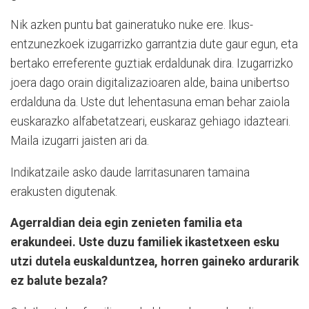
Nik azken puntu bat gaineratuko nuke ere. Ikus-
entzunezkoek izugarrizko garrantzia dute gaur egun, eta
bertako erreferente guztiak erdaldunak dira. Izugarrizko
joera dago orain digitalizazioaren alde, baina unibertso
erdalduna da. Uste dut lehentasuna eman behar zaiola
euskarazko alfabetatzeari, euskaraz gehiago idazteari.
Maila izugarri jaisten ari da.
Indikatzaile asko daude larritasunaren tamaina
erakusten digutenak.
Agerraldian deia egin zenieten familia eta
erakundeei. Uste duzu familiek ikastetxeen esku
utzi dutela euskalduntzea, horren gaineko ardurarik
ez balute bezala?