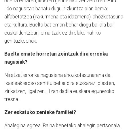
buelta ematen, ikusten genuelako zer zetorren. Hiru
ildo nagusitan banatu dugu hizkuntza plan berria:
alfabetatzea (irakurmena eta idazmena), ahozkotasuna
eta kultura. Buelta bat eman behar diogu bai ala bai
euskalduntzeari, emaitzak ez direlako nahiko
genituzkeenak.
Buelta emate horretan zeintzuk dira erronka
nagusiak?
Niretzat erronka nagusiena ahozkotasunarena da.
Ikasleak eroso sentitu behar dira euskaraz jolasten,
zirikatzen, ligatzen… Izan dadila euskara eguneroko
tresna.
Zer eskatuko zenieke familiei?
Ahalegina egitea. Baina benetako ahalegin pertsonala.