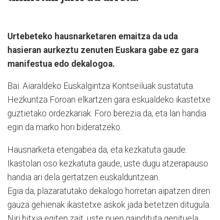
Urtebeteko hausnarketaren emaitza da uda
hasieran aurkeztu zenuten Euskara gabe ez gara
manifestua edo dekalogoa.
Bai. Aiaraldeko Euskalgintza Kontseiluak sustatuta
Hezkuntza Foroan elkartzen gara eskualdeko ikastetxe
guztietako ordezkariak. Foro berezia da, eta lan handia
egin da marko hori bideratzeko.
Hausnarketa etengabea da, eta kezkatuta gaude.
Ikastolan oso kezkatuta gaude, uste dugu atzerapauso
handia ari dela gertatzen euskalduntzean.
Egia da, plazaratutako dekalogo horretan aipatzen diren
gauza gehienak ikastetxe askok jada betetzen ditugula.
Niri bitxia egiten zait, uste nuen gaindituta genituela