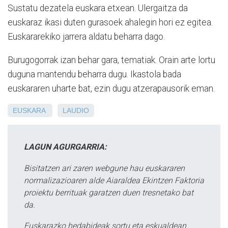
Sustatu dezatela euskara etxean. Ulergaitza da
euskaraz ikasi duten gurasoek ahalegin hori ez egitea.
Euskararekiko jarrera aldatu beharra dago.
Burugogorrak izan behar gara, tematiak. Orain arte lortu
duguna mantendu beharra dugu. Ikastola bada
euskararen uharte bat, ezin dugu atzerapausorik eman.
EUSKARA
LAUDIO
LAGUN AGURGARRIA:
Bisitatzen ari zaren webgune hau euskararen
normalizazioaren alde Aiaraldea Ekintzen Faktoria
proiektu berrituak garatzen duen tresnetako bat
da.
Euskarazko hedabideak sortu eta eskualdean