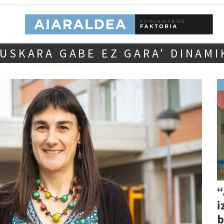
EUSKARA GABE EZ GARA' DINAMI
“
i
b