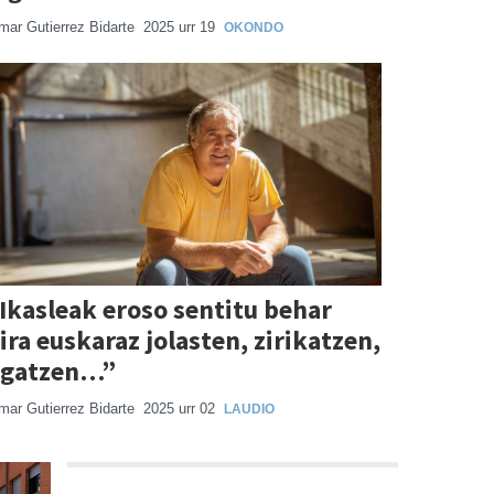
mar Gutierrez Bidarte
2025 urr 19
OKONDO
Ikasleak eroso sentitu behar
ira euskaraz jolasten, zirikatzen,
igatzen…”
mar Gutierrez Bidarte
2025 urr 02
LAUDIO