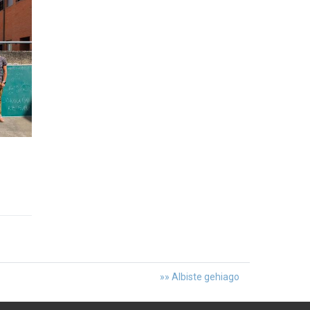
»» Albiste gehiago