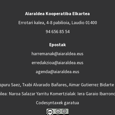
Aiaraldea Kooperatiba Elkartea
Errotari kalea, 4-8 pabilioia, Laudio 01400
94 656 85 54
Epostak
harremanak@aiaraldea.eus
erredakzioa@aiaraldea.eus
agenda@aiaraldea.eus
Aspuru Saez, Txabi Alvarado Bañares, Aimar Gutierrez Bidarte
lea: Naroa Salazar Yarritu Komertzialak: Iera Garaio Ibarron
Codesyntaxek garatua