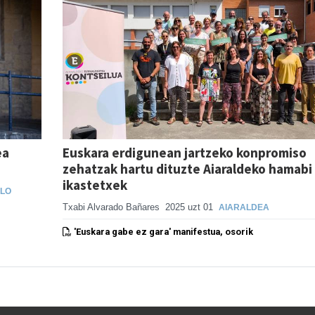
ea
Euskara erdigunean jartzeko konpromiso
zehatzak hartu dituzte Aiaraldeko hamabi
ikastetxek
LO
Txabi Alvarado Bañares
2025 uzt 01
AIARALDEA
'Euskara gabe ez gara' manifestua, osorik