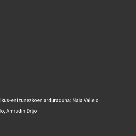
 Ikus-entzunezkoen arduraduna: Naia Vallejo
do, Amrudin Drljo