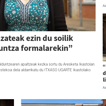
Ai
zateak ezin du soilik
kuntza formalarekin”
lduntzearen apaltzeak kezka sortu du Aresketa Ikastolan.
“
nbestekoa dela aldarrikatu du ITXASO UGARTE Ikastolako
d
l
Ai