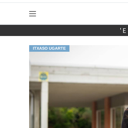
'
ITXASO UGARTE