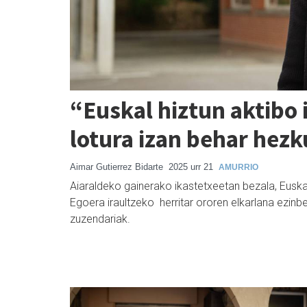
“Euskal hiztun aktibo i
lotura izan behar hez
Aimar Gutierrez Bidarte
2025 urr 21
AMURRIO
Aiaraldeko gainerako ikastetxeetan bezala, Euska
Egoera iraultzeko herritar ororen elkarlana ezi
zuzendariak.