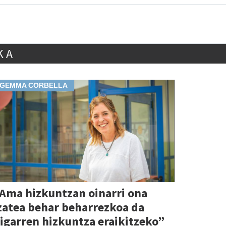
KA
GEMMA CORBELLA
Ama hizkuntzan oinarri ona
zatea behar beharrezkoa da
igarren hizkuntza eraikitzeko”