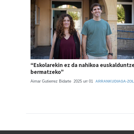
“Eskolarekin ez da nahikoa euskalduntz
bermatzeko”
Aimar Gutierrez Bidarte
2025 urr 01
ARRANKUDIAGA-ZOL