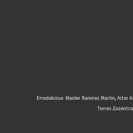
Erredakzioa: Maider Ramirez Martin, Aitor 
Torres Zuzentzai