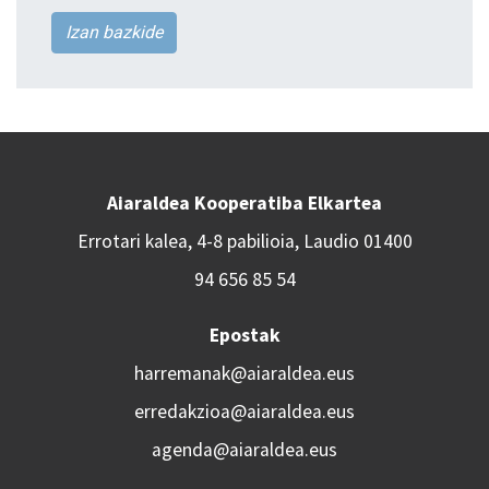
Izan bazkide
Aiaraldea Kooperatiba Elkartea
Errotari kalea, 4-8 pabilioia, Laudio 01400
94 656 85 54
Epostak
harremanak@aiaraldea.eus
erredakzioa@aiaraldea.eus
agenda@aiaraldea.eus