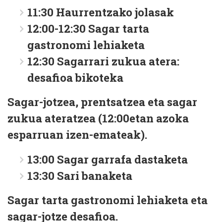
11:30
Haurrentzako jolasak
12:00-12:30
Sagar tarta
gastronomi lehiaketa
12:30
Sagarrari zukua atera:
desafioa bikoteka
Sagar-jotzea, prentsatzea eta sagar
zukua ateratzea (12:00etan azoka
esparruan izen-emateak).
13:00
Sagar garrafa dastaketa
13:30
Sari banaketa
Sagar tarta gastronomi lehiaketa eta
sagar-jotze desafioa.