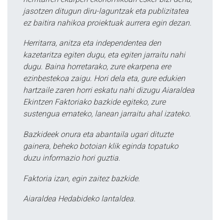
jasotzen ditugun diru-laguntzak eta publizitatea
ez baitira nahikoa proiektuak aurrera egin dezan.
Herritarra, anitza eta independentea den
kazetaritza egiten dugu, eta egiten jarraitu nahi
dugu. Baina horretarako, zure ekarpena ere
ezinbestekoa zaigu. Hori dela eta, gure edukien
hartzaile zaren horri eskatu nahi dizugu Aiaraldea
Ekintzen Faktoriako bazkide egiteko, zure
sustengua emateko, lanean jarraitu ahal izateko.
Bazkideek onura eta abantaila ugari dituzte
gainera, beheko botoian klik eginda topatuko
duzu informazio hori guztia.
Faktoria izan, egin zaitez bazkide.
Aiaraldea Hedabideko lantaldea.