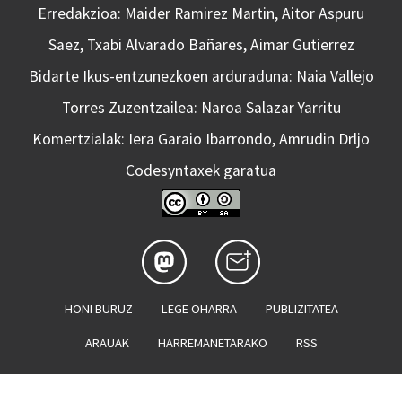
Erredakzioa: Maider Ramirez Martin, Aitor Aspuru
Saez, Txabi Alvarado Bañares, Aimar Gutierrez
Bidarte Ikus-entzunezkoen arduraduna: Naia Vallejo
Torres Zuzentzailea: Naroa Salazar Yarritu
Komertzialak: Iera Garaio Ibarrondo, Amrudin Drljo
Codesyntaxek garatua
HONI BURUZ
LEGE OHARRA
PUBLIZITATEA
ARAUAK
HARREMANETARAKO
RSS