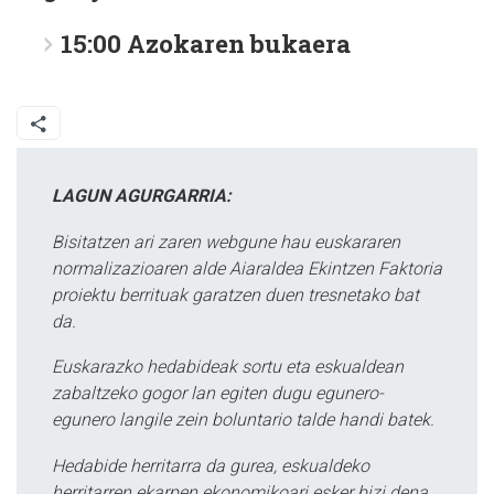
15:00
Azokaren bukaera
LAGUN AGURGARRIA:
Bisitatzen ari zaren webgune hau euskararen
normalizazioaren alde Aiaraldea Ekintzen Faktoria
proiektu berrituak garatzen duen tresnetako bat
da.
Euskarazko hedabideak sortu eta eskualdean
zabaltzeko gogor lan egiten dugu egunero-
egunero langile zein boluntario talde handi batek.
Hedabide herritarra da gurea, eskualdeko
herritarren ekarpen ekonomikoari esker bizi dena,