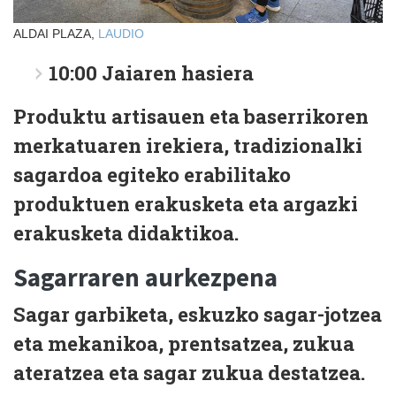
ALDAI PLAZA,
LAUDIO
10:00
Jaiaren hasiera
Produktu artisauen eta baserrikoren
merkatuaren irekiera, tradizionalki
sagardoa egiteko erabilitako
produktuen erakusketa eta argazki
erakusketa didaktikoa.
Sagarraren aurkezpena
Sagar garbiketa, eskuzko sagar-jotzea
eta mekanikoa, prentsatzea, zukua
ateratzea eta sagar zukua destatzea.