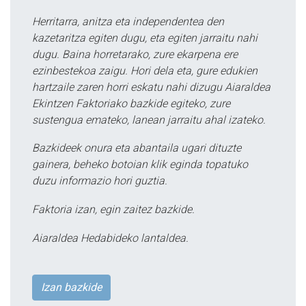
Herritarra, anitza eta independentea den
kazetaritza egiten dugu, eta egiten jarraitu nahi
dugu. Baina horretarako, zure ekarpena ere
ezinbestekoa zaigu. Hori dela eta, gure edukien
hartzaile zaren horri eskatu nahi dizugu Aiaraldea
Ekintzen Faktoriako bazkide egiteko, zure
sustengua emateko, lanean jarraitu ahal izateko.
Bazkideek onura eta abantaila ugari dituzte
gainera, beheko botoian klik eginda topatuko
duzu informazio hori guztia.
Faktoria izan, egin zaitez bazkide.
Aiaraldea Hedabideko lantaldea.
Izan bazkide