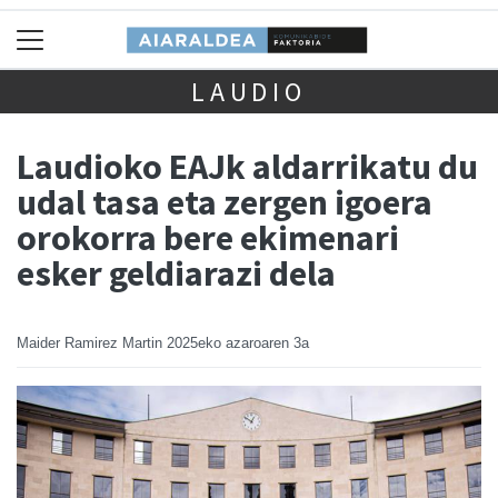
LAUDIO
Laudioko EAJk aldarrikatu du
udal tasa eta zergen igoera
orokorra bere ekimenari
esker geldiarazi dela
Maider Ramirez Martin
2025eko azaroaren 3a