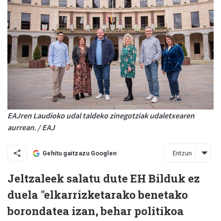
EAJren Laudioko udal taldeko zinegotziak udaletxearen
aurrean. / EAJ
Entzun
Gehitu gaitzazu Googlen
Jeltzaleek salatu dute EH Bilduk ez
duela "elkarrizketarako benetako
borondatea izan, behar politikoa