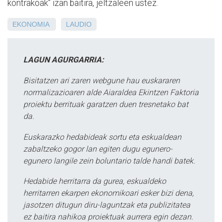
kontrakoak" izan baitira, jeltzaleen ustez.
EKONOMIA
LAUDIO
LAGUN AGURGARRIA:
Bisitatzen ari zaren webgune hau euskararen
normalizazioaren alde Aiaraldea Ekintzen Faktoria
proiektu berrituak garatzen duen tresnetako bat
da.
Euskarazko hedabideak sortu eta eskualdean
zabaltzeko gogor lan egiten dugu egunero-
egunero langile zein boluntario talde handi batek.
Hedabide herritarra da gurea, eskualdeko
herritarren ekarpen ekonomikoari esker bizi dena,
jasotzen ditugun diru-laguntzak eta publizitatea
ez baitira nahikoa proiektuak aurrera egin dezan.