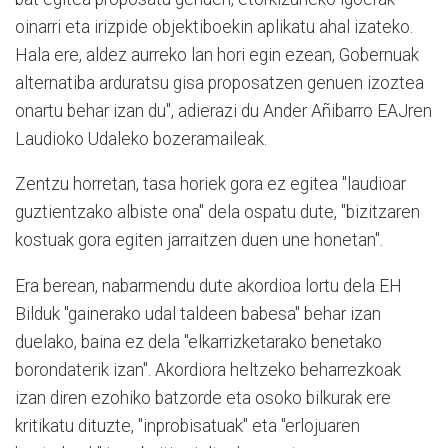
oinarri eta irizpide objektiboekin aplikatu ahal izateko.
Hala ere, aldez aurreko lan hori egin ezean, Gobernuak
alternatiba arduratsu gisa proposatzen genuen izoztea
onartu behar izan du", adierazi du Ander Añibarro EAJren
Laudioko Udaleko bozeramaileak.
Zentzu horretan, tasa horiek gora ez egitea "laudioar
guztientzako albiste ona" dela ospatu dute, "bizitzaren
kostuak gora egiten jarraitzen duen une honetan".
Era berean, nabarmendu dute akordioa lortu dela EH
Bilduk "gainerako udal taldeen babesa" behar izan
duelako, baina ez dela "elkarrizketarako benetako
borondaterik izan". Akordiora heltzeko beharrezkoak
izan diren ezohiko batzorde eta osoko bilkurak ere
kritikatu dituzte, "inprobisatuak" eta "erlojuaren