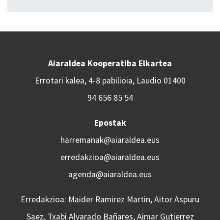
Aiaraldea Kooperatiba Elkartea
Errotari kalea, 4-8 pabilioia, Laudio 01400
94 656 85 54
Epostak
harremanak@aiaraldea.eus
erredakzioa@aiaraldea.eus
agenda@aiaraldea.eus
Erredakzioa: Maider Ramirez Martin, Aitor Aspuru
Saez, Txabi Alvarado Bañares, Aimar Gutierrez