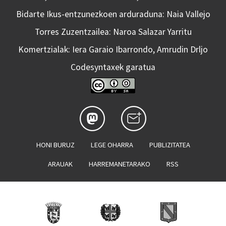
Bidarte Ikus-entzunezkoen arduraduna: Naia Vallejo
Torres Zuzentzailea: Naroa Salazar Yarritu
Komertzialak: Iera Garaio Ibarrondo, Amrudin Drljo
Codesyntaxek garatua
HONI BURUZ
LEGE OHARRA
PUBLIZITATEA
ARAUAK
HARREMANETARAKO
RSS