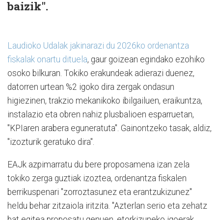
baizik".
Laudioko Udalak jakinarazi du 2026ko ordenantza
fiskalak onartu dituela
, gaur goizean egindako ezohiko
osoko bilkuran. Tokiko erakundeak adierazi duenez,
datorren urtean %2 igoko dira zergak ondasun
higiezinen, trakzio mekanikoko ibilgailuen, eraikuntza,
instalazio eta obren nahiz plusbalioen esparruetan,
"KPIaren arabera eguneratuta". Gainontzeko tasak, aldiz,
"izozturik geratuko dira".
EAJk azpimarratu du bere proposamena izan zela
tokiko zerga guztiak izoztea, ordenantza fiskalen
berrikuspenari "zorroztasunez eta erantzukizunez"
heldu behar zitzaiola iritzita. "Azterlan serio eta zehatz
bat egitea proposatu genuen, etorkizuneko igoerak