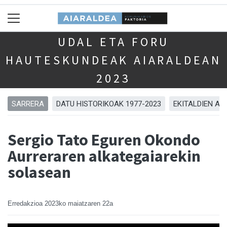
UDAL ETA FORU
HAUTESKUNDEAK AIARALDEAN
2023
SARRERA
DATU HISTORIKOAK 1977-2023
EKITALDIEN AR
Sergio Tato Eguren Okondo
Aurreraren alkategaiarekin
solasean
Erredakzioa
2023ko maiatzaren 22a