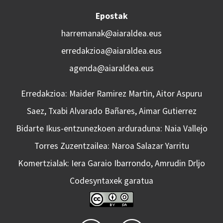
Epostak
harremanak@aiaraldea.eus
erredakzioa@aiaraldea.eus
agenda@aiaraldea.eus
Erredakzioa: Maider Ramirez Martin, Aitor Aspuru
Saez, Txabi Alvarado Bañares, Aimar Gutierrez
Bidarte Ikus-entzunezkoen arduraduna: Naia Vallejo
Torres Zuzentzailea: Naroa Salazar Yarritu
Komertzialak: Iera Garaio Ibarrondo, Amrudin Drljo
Codesyntaxek garatua