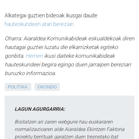
Alkategai guztien bideoak ikusgai daude
hauteskundeen atari berezian.
Oharra: Aiaraldea Komunikabideak eskualdekoak diren
hautagai guztiei luzatu die elkarrizketak egiteko
gonbita.
Hemen
ikusi daiteke komunikabideak
hauteskundeei begira egingo duen jarraipen bereziari
buruzko informazioa.
POLITIKA
OKONDO
LAGUN AGURGARRIA:
Bisitatzen ari zaren webgune hau euskararen
normalizazioaren alde Aiaraldea Ekintzen Faktoria
proiektu berrituak garatzen duen tresnetako bat