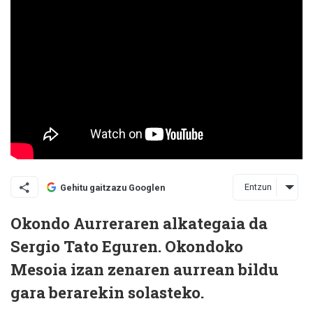
Entzun
Gehitu gaitzazu Googlen
Okondo Aurreraren alkategaia da
Sergio Tato Eguren. Okondoko
Mesoia izan zenaren aurrean bildu
gara berarekin solasteko.