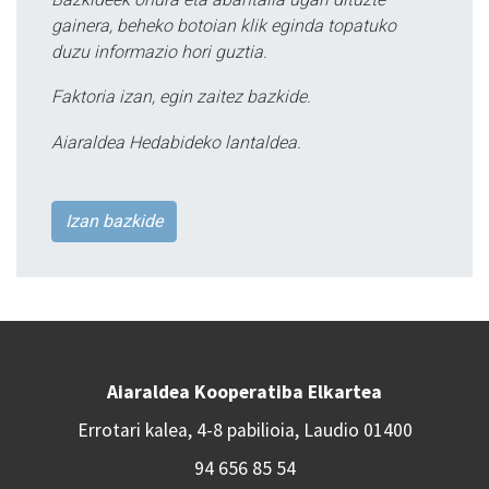
gainera, beheko botoian klik eginda topatuko
duzu informazio hori guztia.
Faktoria izan, egin zaitez bazkide.
Aiaraldea Hedabideko lantaldea.
Izan bazkide
Aiaraldea Kooperatiba Elkartea
Errotari kalea, 4-8 pabilioia, Laudio 01400
94 656 85 54