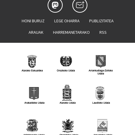
HONI BURUZ
LEGE OHARRA
PUBLIZITATEA
ARAUAK
HARREMANETARAKO
RSS