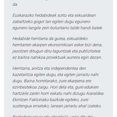
da.
Euskarazko hedabideak sortu eta eskualdean
zabaltzeko gogor lan egiten dugu egunero-
egunero langile zein boluntario talde handi batek.
Hedabide herritarra da gurea, eskualdeko
herritarren ekarpen ekonomikoari esker bizi dena,
jasotzen ditugun diru-laguntzak eta publizitatea
ez baitira nahikoa proiektuak aurrera egin dezan.
Herritarra, anitza eta independentea den
kazetaritza egiten dugu, eta egiten jarraitu nahi
dugu. Baina horretarako, zure ekarpena ere
ezinbestekoa zaigu. Hori dela eta, gure edukien
hartzaile zaren horri eskatu nahi dizugu Aiaraldea
Ekintzen Faktoriako bazkide egiteko, zure
sustengua emateko, lanean jarraitu ahal izateko.
Bazkideek onura eta abantaila ugari dituzte