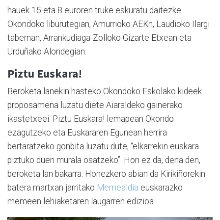
hauek 15 eta 8 euroren truke eskuratu daitezke
Okondoko liburutegian, Amurrioko AEKn, Laudioko Ilargi
tabernan, Arrankudiaga-Zolloko Gizarte Etxean eta
Urduñako Alondegian.
Piztu Euskara!
Beroketa lanekin hasteko Okondoko Eskolako kideek
proposamena luzatu diete Aiaraldeko gainerako
ikastetxeei. Piztu Euskara! lemapean Okondo
ezagutzeko eta Euskararen Egunean herrira
bertaratzeko gonbita luzatu dute, “elkarrekin euskara
piztuko duen murala osatzeko”. Hori ez da, dena den,
beroketa lan bakarra. Honezkero abian da Kirikiñorekin
batera martxan jarritako
Memealdia
euskarazko
memeen lehiaketaren laugarren edizioa.