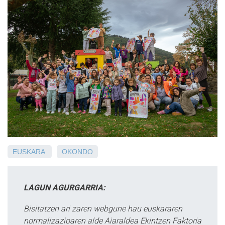
EUSKARA
OKONDO
LAGUN AGURGARRIA:
Bisitatzen ari zaren webgune hau euskararen
normalizazioaren alde Aiaraldea Ekintzen Faktoria