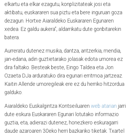
elkartu eta elkar ezagutu, konplizitateak josi eta
aktibatu, euskararen sua piztu eta bere inguruan goza
dezagun. Hortxe Aiaraldeko Euskararen Egunaren
xedea. Ez galdu aukera”, aldarrikatu dute gonbitarekin
batera.
Aurreratu dutenez musika, dantza, antzerkia, mendia,
jan-edana, adin guztietarako jolasak edota umorea ez
dira faltako. Besteak beste, Eingo Taldea eta Jon
Ozaeta DJa arduratuko dira egunari erritmoa jartzeaz.
Kaitin Allende umoregileak ere ez du herriko hitzordua
galduko.
Aiaraldeko Euskalgintza Kontseiluaren
web atarian
jarri
dute eskura Euskararen Egunari lotutako informazio
guztia, eta, adierazi dutenez, honezkero eskuragarri
daude azaroaren 30eko herri bazkariko tiketak. Txartel