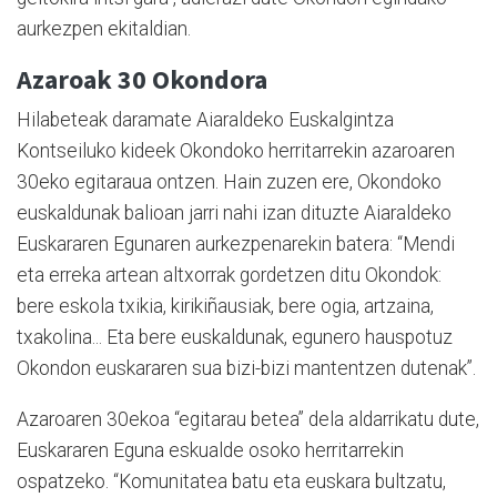
aurkezpen ekitaldian.
Azaroak 30 Okondora
Hilabeteak daramate Aiaraldeko Euskalgintza
Kontseiluko kideek Okondoko herritarrekin azaroaren
30eko egitaraua ontzen. Hain zuzen ere, Okondoko
euskaldunak balioan jarri nahi izan dituzte Aiaraldeko
Euskararen Egunaren aurkezpenarekin batera: “Mendi
eta erreka artean altxorrak gordetzen ditu Okondok:
bere eskola txikia, kirikiñausiak, bere ogia, artzaina,
txakolina... Eta bere euskaldunak, egunero hauspotuz
Okondon euskararen sua bizi-bizi mantentzen dutenak”.
Azaroaren 30ekoa “egitarau betea” dela aldarrikatu dute,
Euskararen Eguna eskualde osoko herritarrekin
ospatzeko. “Komunitatea batu eta euskara bultzatu,