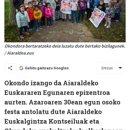
Okondora bertaratzeko deia luzatu dute bertako bizilagunek.
/ Aiaraldea.eus
Entzun
Gehitu gaitzazu Googlen
Okondo izango da Aiaraldeko
Euskararen Egunaren epizentroa
aurten. Azaroaren 30ean egun osoko
festa antolatu dute Aiaraldeko
Euskalgintza Kontseiluak eta