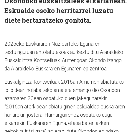
Okondoko euskaltzaleek elkarlanean.
Eskualde osoko herritarrei luzatu
diete bertaratzeko gonbita.
2025eko Euskararen Nazioarteko Egunaren
testuinguruan antolatutakoak aurkeztu ditu Aiaraldeko
Euskalgintza Kontseiluak. Aurtengoan Okondo izango
da Aiaraldeko Euskararen Egunaren epizentroa.
Euskalgintza Kontseiluak 2016an Amurrion abiatutako
ibilbideari nolabaiteko amaiera emango dio Okondon
azaroaren 30ean ospatuko duen jai-egunarekin.
“2016an aterkipean abiatu ginen eskualdea euskararen
hariarekin jostera. Hamargarrenez ospatuko dugu
elkarrekin Euskararen Eguna, etapa baten azken
geltokira iritsi gara”, adierazi dute Okondon egindako