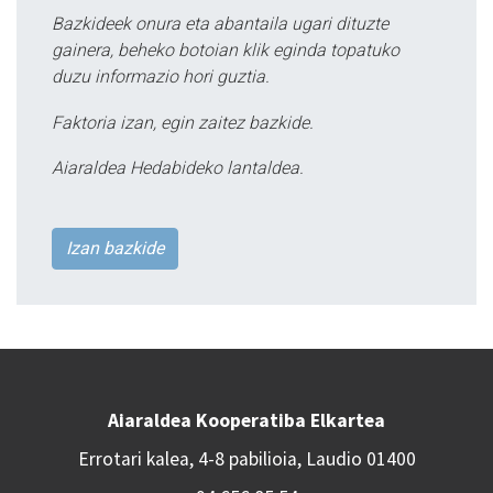
Bazkideek onura eta abantaila ugari dituzte
gainera, beheko botoian klik eginda topatuko
duzu informazio hori guztia.
Faktoria izan, egin zaitez bazkide.
Aiaraldea Hedabideko lantaldea.
Izan bazkide
Aiaraldea Kooperatiba Elkartea
Errotari kalea, 4-8 pabilioia, Laudio 01400