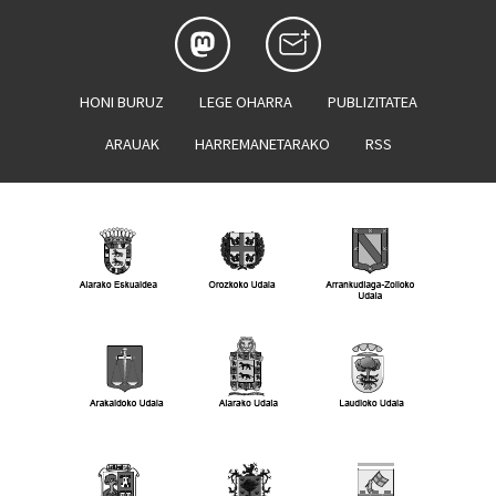
HONI BURUZ
LEGE OHARRA
PUBLIZITATEA
ARAUAK
HARREMANETARAKO
RSS