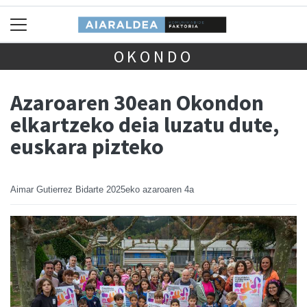
OKONDO
Azaroaren 30ean Okondon
elkartzeko deia luzatu dute,
euskara pizteko
Aimar Gutierrez Bidarte
2025eko azaroaren 4a