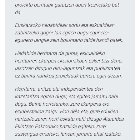
proiektu berrituak garatzen duen tresnetako bat
da.
Euskarazko hedabideak sortu eta eskualdean
zabaltzeko gogor lan egiten dugu egunero-
egunero langile zein boluntario talde handi batek.
Hedabide herritarra da gurea, eskualdeko
herritarren ekarpen ekonomikoari esker bizi dena,
jasotzen ditugun diru-laguntzak eta publizitatea
ez baitira nahikoa proiektuak aurrera egin dezan.
Herritarra, anitza eta independentea den
kazetaritza egiten dugu, eta egiten jarraitu nahi
dugu. Baina horretarako, zure ekarpena ere
ezinbestekoa zaigu. Hori dela eta, gure edukien
hartzaile zaren horri eskatu nahi dizugu Aiaraldea
Ekintzen Faktoriako bazkide egiteko, zure
sustengua emateko, lanean jarraitu ahal izateko.