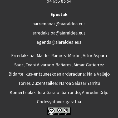
94 656 85 54
Epostak
harremanak@aiaraldea.eus
erredakzioa@aiaraldea.eus
agenda@aiaraldea.eus
Erredakzioa: Maider Ramirez Martin, Aitor Aspuru
Saez, Txabi Alvarado Bañares, Aimar Gutierrez
Bidarte Ikus-entzunezkoen arduraduna: Naia Vallejo
Torres Zuzentzailea: Naroa Salazar Yarritu
Komertzialak: Iera Garaio Ibarrondo, Amrudin Drljo
Codesyntaxek garatua