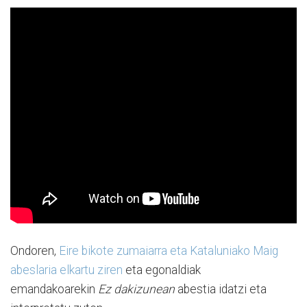
Ondoren,
Eire bikote zumaiarra eta Kataluniako Maig
abeslaria elkartu ziren
eta egonaldiak
emandakoarekin
Ez dakizunean
abestia idatzi eta