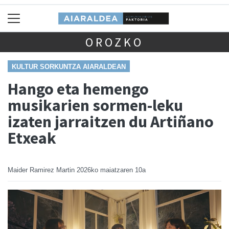
OROZKO
KULTUR SORKUNTZA AIARALDEAN
Hango eta hemengo
musikarien sormen-leku
izaten jarraitzen du Artiñano
Etxeak
Maider Ramirez Martin
2026ko maiatzaren 10a