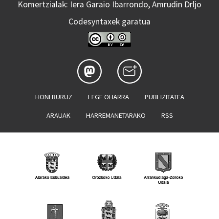
Komertzialak: Iera Garaio Ibarrondo, Amrudin Drljo
Codesyntaxek garatua
HONI BURUZ
LEGE OHARRA
PUBLIZITATEA
ARAUAK
HARREMANETARAKO
RSS