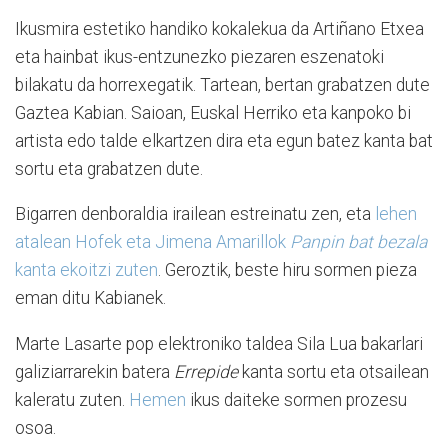
Ikusmira estetiko handiko kokalekua da Artiñano Etxea
eta hainbat ikus-entzunezko piezaren eszenatoki
bilakatu da horrexegatik. Tartean, bertan grabatzen dute
Gaztea Kabian. Saioan, Euskal Herriko eta kanpoko bi
artista edo talde elkartzen dira eta egun batez kanta bat
sortu eta grabatzen dute.
Bigarren denboraldia irailean estreinatu zen, eta
lehen
atalean Hofek eta Jimena Amarillok
Panpin bat bezala
kanta ekoitzi zuten
. Geroztik, beste hiru sormen pieza
eman ditu Kabianek.
Marte Lasarte pop elektroniko taldea Sila Lua bakarlari
galiziarrarekin batera
Errepide
kanta sortu eta otsailean
kaleratu zuten.
Hemen
ikus daiteke sormen prozesu
osoa.