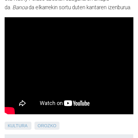
da.
Banoa
da elkarrekin sortu duten kantaren izenburua.
KULTURA
OROZKO