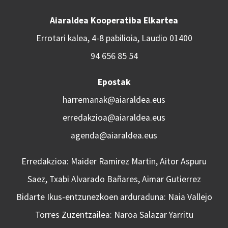
Aiaraldea Kooperatiba Elkartea
Errotari kalea, 4-8 pabilioia, Laudio 01400
94 656 85 54
Epostak
harremanak@aiaraldea.eus
erredakzioa@aiaraldea.eus
agenda@aiaraldea.eus
Erredakzioa: Maider Ramirez Martin, Aitor Aspuru
Saez, Txabi Alvarado Bañares, Aimar Gutierrez
Bidarte Ikus-entzunezkoen arduraduna: Naia Vallejo
Torres Zuzentzailea: Naroa Salazar Yarritu