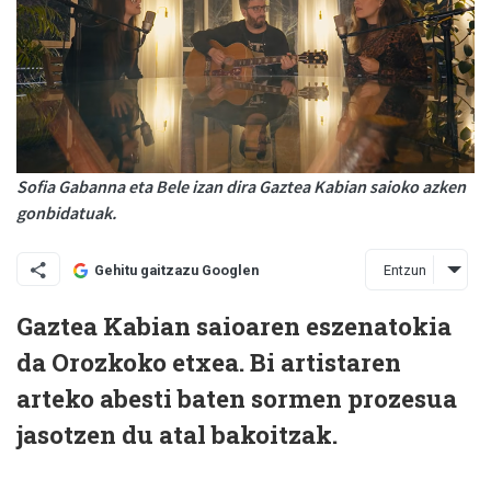
Sofia Gabanna eta Bele izan dira Gaztea Kabian saioko azken
gonbidatuak.
Entzun
Gehitu gaitzazu Googlen
Gaztea Kabian saioaren eszenatokia
da Orozkoko etxea. Bi artistaren
arteko abesti baten sormen prozesua
jasotzen du atal bakoitzak.