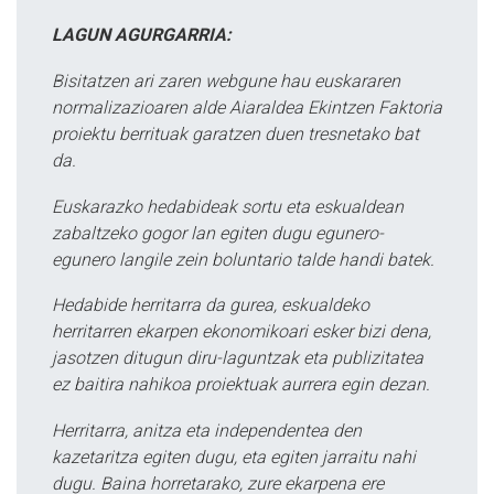
LAGUN AGURGARRIA:
Bisitatzen ari zaren webgune hau euskararen
normalizazioaren alde Aiaraldea Ekintzen Faktoria
proiektu berrituak garatzen duen tresnetako bat
da.
Euskarazko hedabideak sortu eta eskualdean
zabaltzeko gogor lan egiten dugu egunero-
egunero langile zein boluntario talde handi batek.
Hedabide herritarra da gurea, eskualdeko
herritarren ekarpen ekonomikoari esker bizi dena,
jasotzen ditugun diru-laguntzak eta publizitatea
ez baitira nahikoa proiektuak aurrera egin dezan.
Herritarra, anitza eta independentea den
kazetaritza egiten dugu, eta egiten jarraitu nahi
dugu. Baina horretarako, zure ekarpena ere