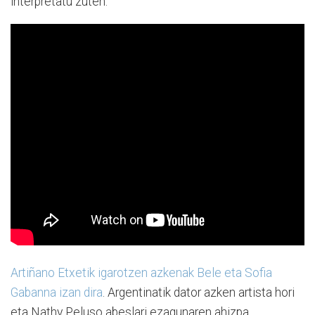
interpretatu zuten.
Artiñano Etxetik igarotzen azkenak Bele eta Sofia
Gabanna izan dira
. Argentinatik dator azken artista hori
eta Nathy Peluso abeslari ezagunaren ahizpa