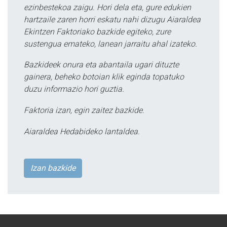
ezinbestekoa zaigu. Hori dela eta, gure edukien
hartzaile zaren horri eskatu nahi dizugu Aiaraldea
Ekintzen Faktoriako bazkide egiteko, zure
sustengua emateko, lanean jarraitu ahal izateko.
Bazkideek onura eta abantaila ugari dituzte
gainera, beheko botoian klik eginda topatuko
duzu informazio hori guztia.
Faktoria izan, egin zaitez bazkide.
Aiaraldea Hedabideko lantaldea.
Izan bazkide