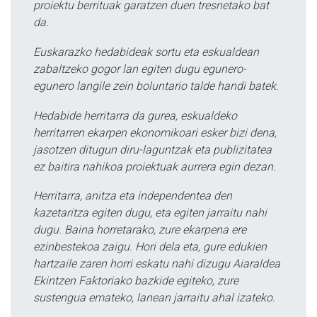
proiektu berrituak garatzen duen tresnetako bat
da.
Euskarazko hedabideak sortu eta eskualdean
zabaltzeko gogor lan egiten dugu egunero-
egunero langile zein boluntario talde handi batek.
Hedabide herritarra da gurea, eskualdeko
herritarren ekarpen ekonomikoari esker bizi dena,
jasotzen ditugun diru-laguntzak eta publizitatea
ez baitira nahikoa proiektuak aurrera egin dezan.
Herritarra, anitza eta independentea den
kazetaritza egiten dugu, eta egiten jarraitu nahi
dugu. Baina horretarako, zure ekarpena ere
ezinbestekoa zaigu. Hori dela eta, gure edukien
hartzaile zaren horri eskatu nahi dizugu Aiaraldea
Ekintzen Faktoriako bazkide egiteko, zure
sustengua emateko, lanean jarraitu ahal izateko.