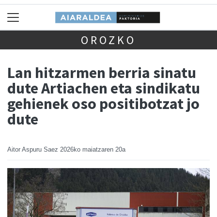
OROZKO
Lan hitzarmen berria sinatu
dute Artiachen eta sindikatu
gehienek oso positibotzat jo
dute
Aitor Aspuru Saez
2026ko maiatzaren 20a