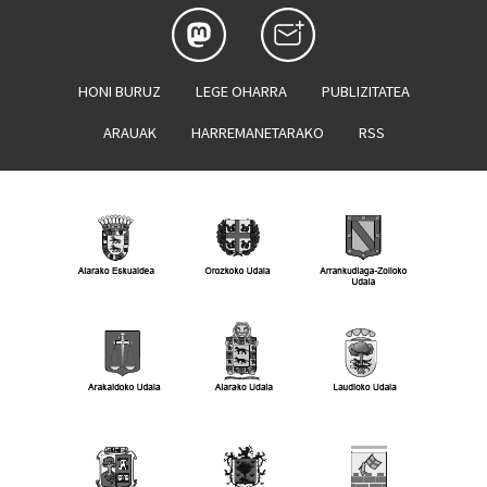
HONI BURUZ
LEGE OHARRA
PUBLIZITATEA
ARAUAK
HARREMANETARAKO
RSS