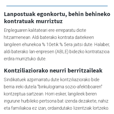
Lanpostuak egonkortu, behin behineko
kontratuak murriztuz
Enpleguaren kalitateari ere erreparatu diote
hitzarmenean. Aldi baterako kontrata daitekeen
langileen ehunekoa % 10etik % 5era jaitsi dute. Halaber,
aldi baterako lan-enpresen (ABLE) bidezko kontratazioa
erdira murriztuko dute.
Kontziliaziorako neurri berritzaileak
Sindikatuek azpimarratu dute kontziliaziorako bide
berria ireki dutela "binkulograma sozio-afektiboaren"
kontzeptua sartzean. Horri esker, langileek beren
ingurune hurbileko pertsona bat izenda dezakete, nahiz
eta familiakoa ez izan, ordaindutako lizentziak lortzeko.