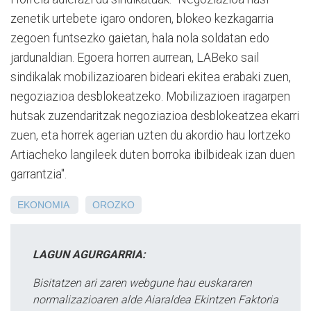
zenetik urtebete igaro ondoren, blokeo kezkagarria
zegoen funtsezko gaietan, hala nola soldatan edo
jardunaldian. Egoera horren aurrean, LABeko sail
sindikalak mobilizazioaren bideari ekitea erabaki zuen,
negoziazioa desblokeatzeko. Mobilizazioen iragarpen
hutsak zuzendaritzak negoziazioa desblokeatzea ekarri
zuen, eta horrek agerian uzten du akordio hau lortzeko
Artiacheko langileek duten borroka ibilbideak izan duen
garrantzia".
EKONOMIA
OROZKO
LAGUN AGURGARRIA:
Bisitatzen ari zaren webgune hau euskararen
normalizazioaren alde Aiaraldea Ekintzen Faktoria