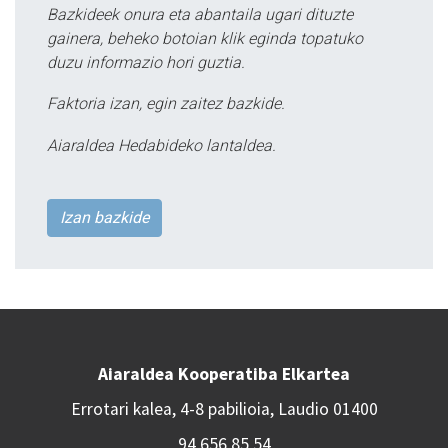
Bazkideek onura eta abantaila ugari dituzte
gainera, beheko botoian klik eginda topatuko
duzu informazio hori guztia.
Faktoria izan, egin zaitez bazkide.
Aiaraldea Hedabideko lantaldea.
Izan bazkide
Aiaraldea Kooperatiba Elkartea
Errotari kalea, 4-8 pabilioia, Laudio 01400
94 656 85 54