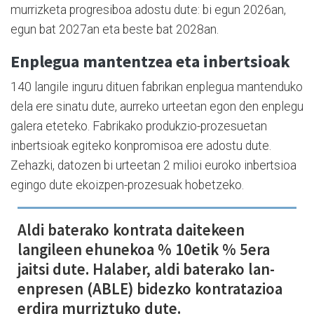
murrizketa progresiboa adostu dute: bi egun 2026an,
egun bat 2027an eta beste bat 2028an.
Enplegua mantentzea eta inbertsioak
140 langile inguru dituen fabrikan enplegua mantenduko
dela ere sinatu dute, aurreko urteetan egon den enplegu
galera eteteko. Fabrikako produkzio-prozesuetan
inbertsioak egiteko konpromisoa ere adostu dute.
Zehazki, datozen bi urteetan 2 milioi euroko inbertsioa
egingo dute ekoizpen-prozesuak hobetzeko.
Aldi baterako kontrata daitekeen
langileen ehunekoa % 10etik % 5era
jaitsi dute. Halaber, aldi baterako lan-
enpresen (ABLE) bidezko kontratazioa
erdira murriztuko dute.