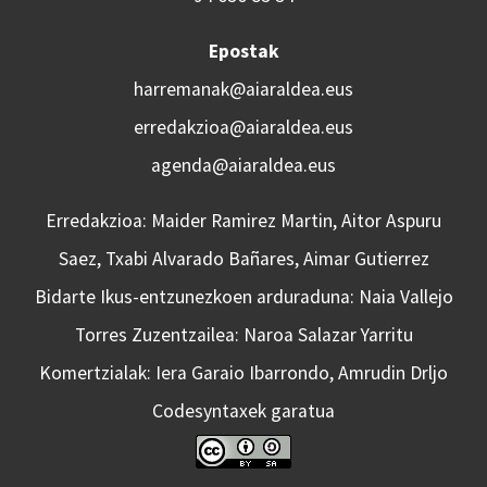
Epostak
harremanak@aiaraldea.eus
erredakzioa@aiaraldea.eus
agenda@aiaraldea.eus
Erredakzioa: Maider Ramirez Martin, Aitor Aspuru
Saez, Txabi Alvarado Bañares, Aimar Gutierrez
Bidarte Ikus-entzunezkoen arduraduna: Naia Vallejo
Torres Zuzentzailea: Naroa Salazar Yarritu
Komertzialak: Iera Garaio Ibarrondo, Amrudin Drljo
Codesyntaxek garatua