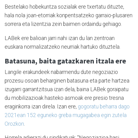
Bestelako hobekuntza sozialak ere txertatu dituzte,
hala nola joan-etorriak konpentsatzeko garraio-plusaren
sorrera eta lizentzia zein baimen ordaindu gehiago.
LABek ere balioan jarri nahi izan du lan zentroan
euskara normalizatzeko neurriak hartuko dituztela.
Batasuna, baita gatazkaren itzala ere
Langile erakundeek nabarmendu dute negoziazio
prozesu osoan beharginen batasuna eta parte hartzea
izugarri garrantzitsua izan dela, baina LABek goraipatu
du mobilizazioak hasteko asmoak ere presio tresna
eraginkorra izan direla. Izan ere,
gogoratu beharra dago
2021ean 152 eguneko greba mugagabea egin zutela
Orozkon
.
Horrela adierazi du sindikatuak: "Negoziazioa hasi