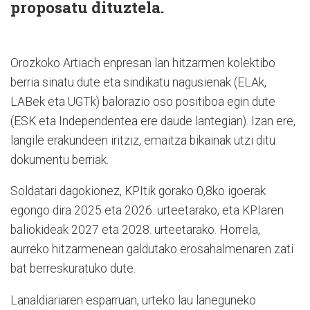
proposatu dituztela.
Orozkoko Artiach enpresan lan hitzarmen kolektibo
berria sinatu dute eta sindikatu nagusienak (ELAk,
LABek eta UGTk) balorazio oso positiboa egin dute
(ESK eta Independentea ere daude lantegian). Izan ere,
langile erakundeen iritziz, emaitza bikainak utzi ditu
dokumentu berriak.
Soldatari dagokionez, KPItik gorako 0,8ko igoerak
egongo dira 2025 eta 2026. urteetarako, eta KPIaren
baliokideak 2027 eta 2028. urteetarako. Horrela,
aurreko hitzarmenean galdutako erosahalmenaren zati
bat berreskuratuko dute.
Lanaldiariaren esparruan, urteko lau laneguneko