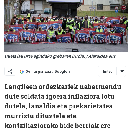
Duela lau urte egindako grebaren irudia. / Aiaraldea.eus
Entzun
Gehitu gaitzazu Googlen
Langileen ordezkariek nabarmendu
dute soldata igoera inflaziora lotu
dutela, lanaldia eta prekarietatea
murriztu dituztela eta
kontziliaziorako bide berriak ere