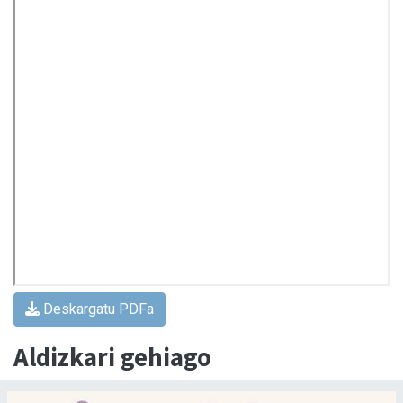
Deskargatu PDFa
Aldizkari gehiago