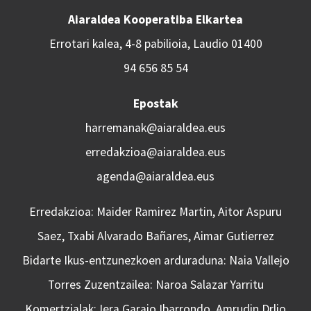
Aiaraldea Kooperatiba Elkartea
Errotari kalea, 4-8 pabilioia, Laudio 01400
94 656 85 54
Epostak
harremanak@aiaraldea.eus
erredakzioa@aiaraldea.eus
agenda@aiaraldea.eus
Erredakzioa: Maider Ramirez Martin, Aitor Aspuru
Saez, Txabi Alvarado Bañares, Aimar Gutierrez
Bidarte Ikus-entzunezkoen arduraduna: Naia Vallejo
Torres Zuzentzailea: Naroa Salazar Yarritu
Komertzialak: Iera Garaio Ibarrondo, Amrudin Drljo