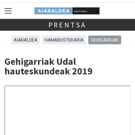
PRENTSA
AIARALDEA
HAMABOSTEKARIA
GEHIGARRIAK
Gehigarriak Udal
hauteskundeak 2019