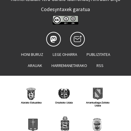
Codesyntaxek garatua
HONI BURUZ
LEGE OHARRA
PUBLIZITATEA
ARAUAK
HARREMANETARAKO
RSS