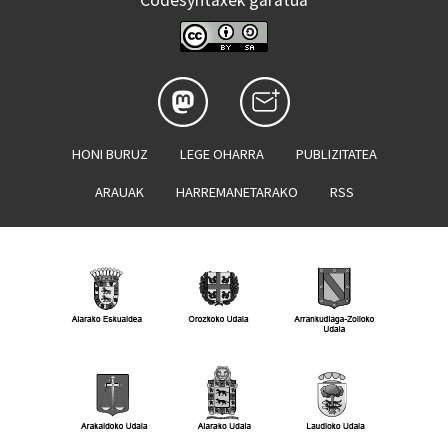
Codesyntaxek garatua
HONI BURUZ
LEGE OHARRA
PUBLIZITATEA
ARAUAK
HARREMANETARAKO
RSS