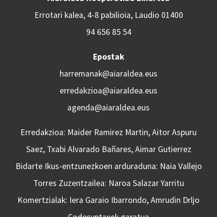
Errotari kalea, 4-8 pabilioia, Laudio 01400
94 656 85 54
Epostak
harremanak@aiaraldea.eus
erredakzioa@aiaraldea.eus
agenda@aiaraldea.eus
Erredakzioa: Maider Ramirez Martin, Aitor Aspuru
Saez, Txabi Alvarado Bañares, Aimar Gutierrez
Bidarte Ikus-entzunezkoen arduraduna: Naia Vallejo
Torres Zuzentzailea: Naroa Salazar Yarritu
Komertzialak: Iera Garaio Ibarrondo, Amrudin Drljo