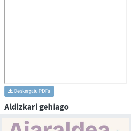
Deskargatu PDFa
Aldizkari gehiago