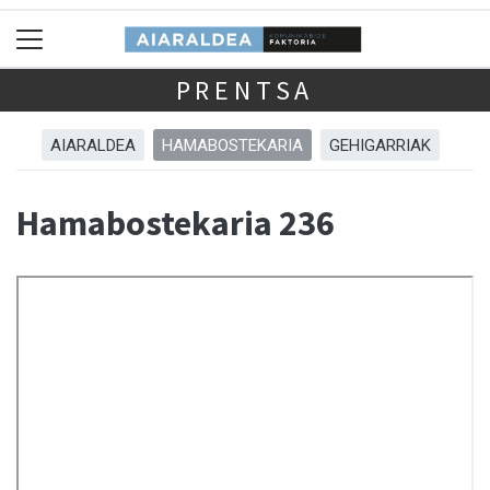
PRENTSA
AIARALDEA
HAMABOSTEKARIA
GEHIGARRIAK
Hamabostekaria 236