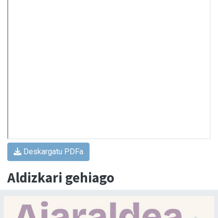
Deskargatu PDFa
Aldizkari gehiago