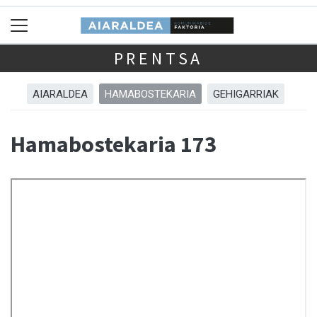
PRENTSA
AIARALDEA
HAMABOSTEKARIA
GEHIGARRIAK
Hamabostekaria 173