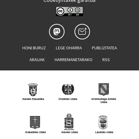
Codesyntaxek garatua
HONI BURUZ
LEGE OHARRA
PUBLIZITATEA
ARAUAK
HARREMANETARAKO
RSS