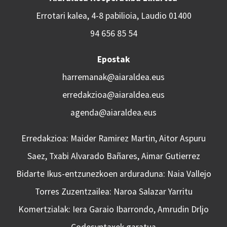
Errotari kalea, 4-8 pabilioia, Laudio 01400
94 656 85 54
Epostak
harremanak@aiaraldea.eus
erredakzioa@aiaraldea.eus
agenda@aiaraldea.eus
Erredakzioa: Maider Ramirez Martin, Aitor Aspuru
Saez, Txabi Alvarado Bañares, Aimar Gutierrez
Bidarte Ikus-entzunezkoen arduraduna: Naia Vallejo
Torres Zuzentzailea: Naroa Salazar Yarritu
Komertzialak: Iera Garaio Ibarrondo, Amrudin Drljo