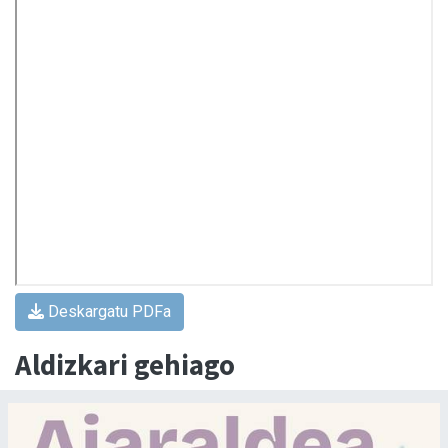
Deskargatu PDFa
Aldizkari gehiago