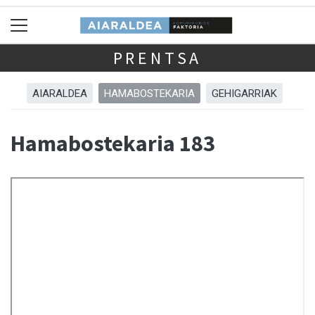
PRENTSA
AIARALDEA
HAMABOSTEKARIA
GEHIGARRIAK
Hamabostekaria 183