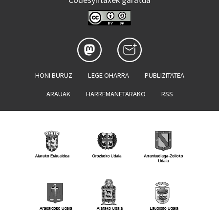
Codesyntaxek garatua
HONI BURUZ
LEGE OHARRA
PUBLIZITATEA
ARAUAK
HARREMANETARAKO
RSS