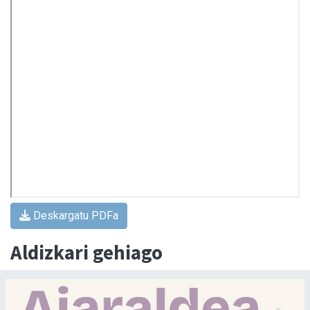
Deskargatu PDFa
Aldizkari gehiago