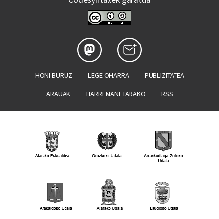
Codesyntaxek garatua
HONI BURUZ
LEGE OHARRA
PUBLIZITATEA
ARAUAK
HARREMANETARAKO
RSS