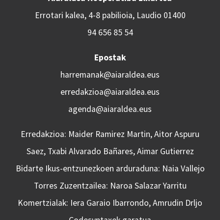
Errotari kalea, 4-8 pabilioia, Laudio 01400
94 656 85 54
Epostak
harremanak@aiaraldea.eus
erredakzioa@aiaraldea.eus
agenda@aiaraldea.eus
Erredakzioa: Maider Ramirez Martin, Aitor Aspuru
Saez, Txabi Alvarado Bañares, Aimar Gutierrez
Bidarte Ikus-entzunezkoen arduraduna: Naia Vallejo
Torres Zuzentzailea: Naroa Salazar Yarritu
Komertzialak: Iera Garaio Ibarrondo, Amrudin Drljo