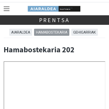
PRENTSA
AIARALDEA
HAMABOSTEKARIA
GEHIGARRIAK
Hamabostekaria 202