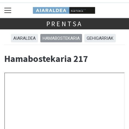
PRENTSA
AIARALDEA
HAMABOSTEKARIA
GEHIGARRIAK
Hamabostekaria 217