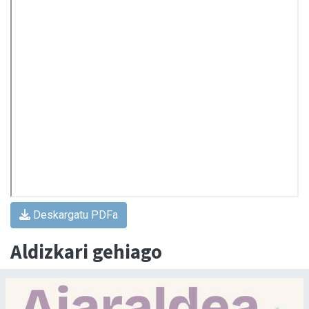
Deskargatu PDFa
Aldizkari gehiago