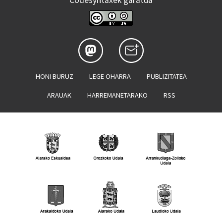
Codesyntaxek garatua
HONI BURUZ
LEGE OHARRA
PUBLIZITATEA
ARAUAK
HARREMANETARAKO
RSS