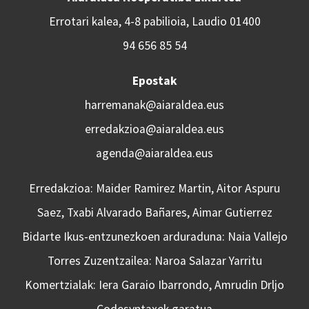
Errotari kalea, 4-8 pabilioia, Laudio 01400
94 656 85 54
Epostak
harremanak@aiaraldea.eus
erredakzioa@aiaraldea.eus
agenda@aiaraldea.eus
Erredakzioa: Maider Ramirez Martin, Aitor Aspuru
Saez, Txabi Alvarado Bañares, Aimar Gutierrez
Bidarte Ikus-entzunezkoen arduraduna: Naia Vallejo
Torres Zuzentzailea: Naroa Salazar Yarritu
Komertzialak: Iera Garaio Ibarrondo, Amrudin Drljo