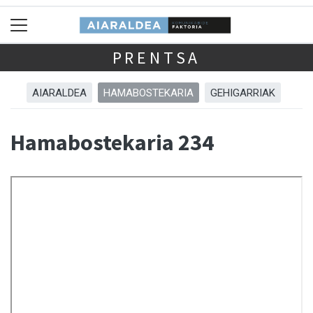
PRENTSA
AIARALDEA
HAMABOSTEKARIA
GEHIGARRIAK
Hamabostekaria 234