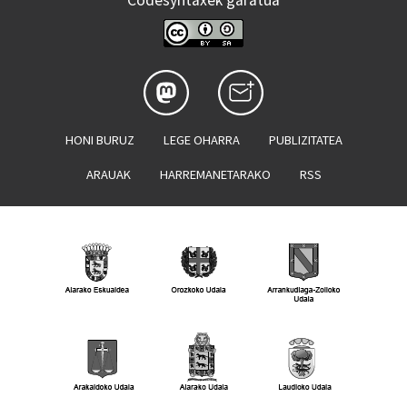
Codesyntaxek garatua
HONI BURUZ
LEGE OHARRA
PUBLIZITATEA
ARAUAK
HARREMANETARAKO
RSS