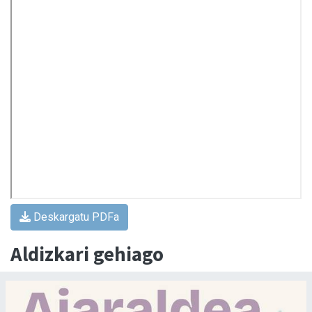
Deskargatu PDFa
Aldizkari gehiago