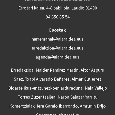
Errotari kalea, 4-8 pabilioia, Laudio 01400
94 656 85 54
Epostak
harremanak@aiaraldea.eus
erredakzioa@aiaraldea.eus
agenda@aiaraldea.eus
Erredakzioa: Maider Ramirez Martin, Aitor Aspuru
Saez, Txabi Alvarado Bañares, Aimar Gutierrez
Bidarte Ikus-entzunezkoen arduraduna: Naia Vallejo
Torres Zuzentzailea: Naroa Salazar Yarritu
Komertzialak: Iera Garaio Ibarrondo, Amrudin Drljo