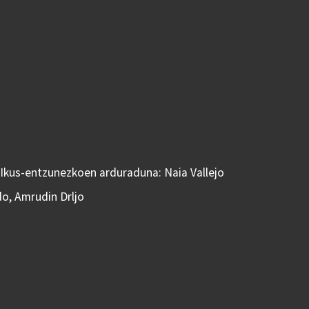
 Ikus-entzunezkoen arduraduna: Naia Vallejo
do, Amrudin Drljo