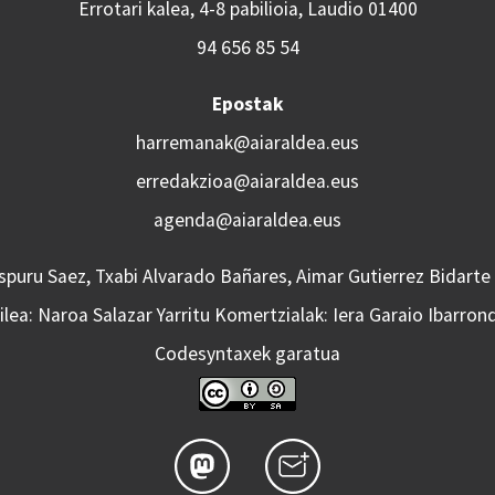
Errotari kalea, 4-8 pabilioia, Laudio 01400
94 656 85 54
Epostak
harremanak@aiaraldea.eus
erredakzioa@aiaraldea.eus
agenda@aiaraldea.eus
Aspuru Saez, Txabi Alvarado Bañares, Aimar Gutierrez Bidarte
lea: Naroa Salazar Yarritu Komertzialak: Iera Garaio Ibarron
Codesyntaxek garatua