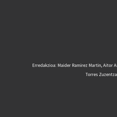
Erredakzioa: Maider Ramirez Martin, Aitor 
Torres Zuzentzai