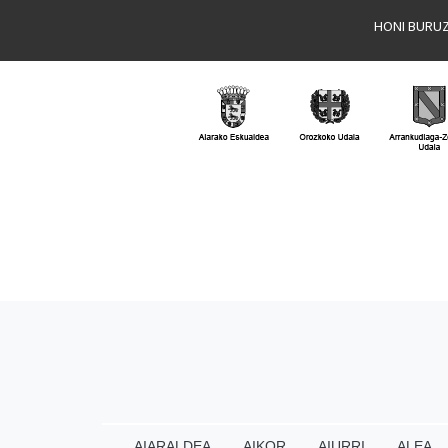
HONI BURU
AIARALDEA
AIKOR
AIURRI
ALEA