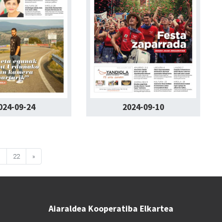
024-09-24
2024-09-10
1
22
»
Aiaraldea Kooperatiba Elkartea