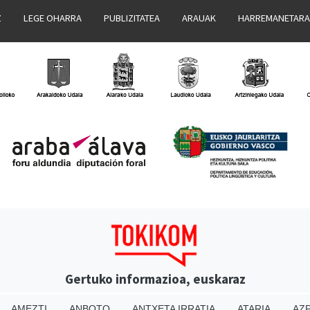
Z
LEGE OHARRA
PUBLIZITATEA
ARAUAK
HARREMANETAR
Gertuko informazioa, euskaraz
AMEZTI
ANBOTO
ANTXETA IRRATIA
ATARIA
AZP