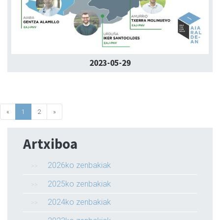
2023-05-29
«
1
2
»
Artxiboa
2026ko zenbakiak
2025ko zenbakiak
2024ko zenbakiak