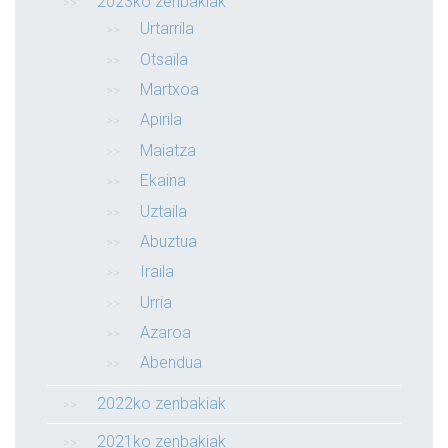
2023ko zenbakiak
Urtarrila
Otsaila
Martxoa
Apirila
Maiatza
Ekaina
Uztaila
Abuztua
Iraila
Urria
Azaroa
Abendua
2022ko zenbakiak
2021ko zenbakiak