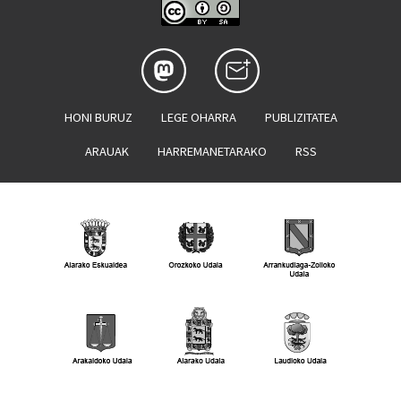
HONI BURUZ
LEGE OHARRA
PUBLIZITATEA
ARAUAK
HARREMANETARAKO
RSS