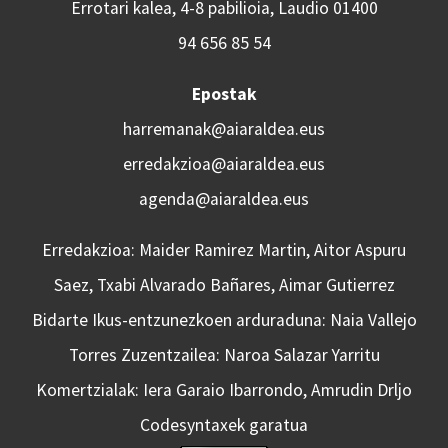
Errotari kalea, 4-8 pabilioia, Laudio 01400
94 656 85 54
Epostak
harremanak@aiaraldea.eus
erredakzioa@aiaraldea.eus
agenda@aiaraldea.eus
Erredakzioa: Maider Ramirez Martin, Aitor Aspuru
Saez, Txabi Alvarado Bañares, Aimar Gutierrez
Bidarte Ikus-entzunezkoen arduraduna: Naia Vallejo
Torres Zuzentzailea: Naroa Salazar Yarritu
Komertzialak: Iera Garaio Ibarrondo, Amrudin Drljo
Codesyntaxek garatua