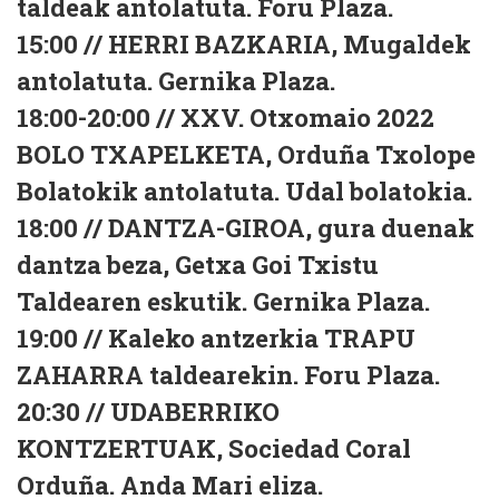
taldeak antolatuta. Foru Plaza.
15:00 // HERRI BAZKARIA, Mugaldek
antolatuta. Gernika Plaza.
18:00-20:00 // XXV. Otxomaio 2022
BOLO TXAPELKETA, Orduña Txolope
Bolatokik antolatuta. Udal bolatokia.
18:00 // DANTZA-GIROA, gura duenak
dantza beza, Getxa Goi Txistu
Taldearen eskutik. Gernika Plaza.
19:00 // Kaleko antzerkia TRAPU
ZAHARRA taldearekin. Foru Plaza.
20:30 // UDABERRIKO
KONTZERTUAK, Sociedad Coral
Orduña. Anda Mari eliza.