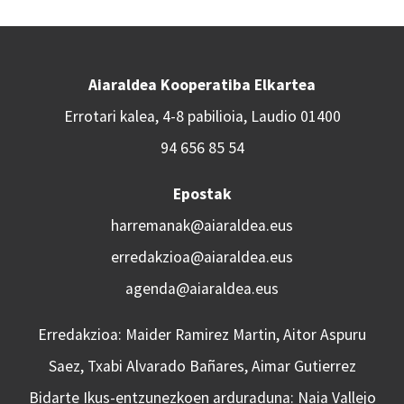
Aiaraldea Kooperatiba Elkartea
Errotari kalea, 4-8 pabilioia, Laudio 01400
94 656 85 54
Epostak
harremanak@aiaraldea.eus
erredakzioa@aiaraldea.eus
agenda@aiaraldea.eus
Erredakzioa: Maider Ramirez Martin, Aitor Aspuru
Saez, Txabi Alvarado Bañares, Aimar Gutierrez
Bidarte Ikus-entzunezkoen arduraduna: Naia Vallejo