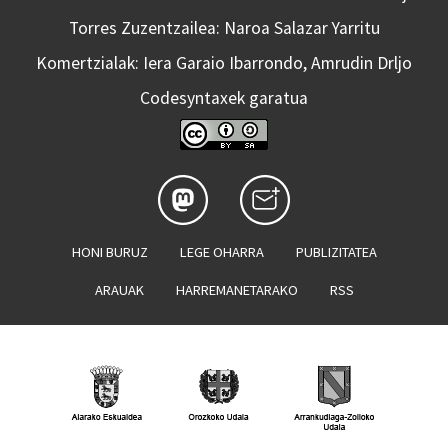
Torres Zuzentzailea: Naroa Salazar Yarritu
Komertzialak: Iera Garaio Ibarrondo, Amrudin Drljo
Codesyntaxek garatua
HONI BURUZ
LEGE OHARRA
PUBLIZITATEA
ARAUAK
HARREMANETARAKO
RSS