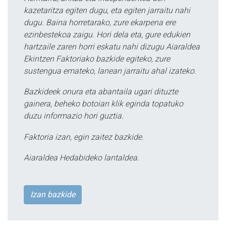
kazetaritza egiten dugu, eta egiten jarraitu nahi
dugu. Baina horretarako, zure ekarpena ere
ezinbestekoa zaigu. Hori dela eta, gure edukien
hartzaile zaren horri eskatu nahi dizugu Aiaraldea
Ekintzen Faktoriako bazkide egiteko, zure
sustengua emateko, lanean jarraitu ahal izateko.
Bazkideek onura eta abantaila ugari dituzte
gainera, beheko botoian klik eginda topatuko
duzu informazio hori guztia.
Faktoria izan, egin zaitez bazkide.
Aiaraldea Hedabideko lantaldea.
Izan bazkide