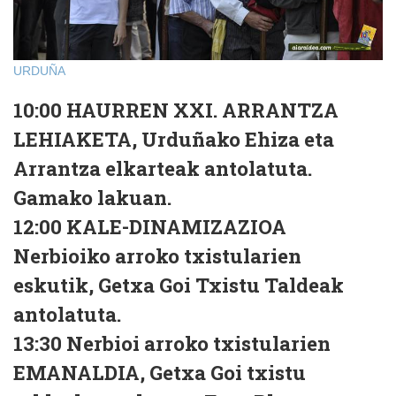
URDUÑA
10:00 HAURREN XXI. ARRANTZA
LEHIAKETA, Urduñako Ehiza eta
Arrantza elkarteak antolatuta.
Gamako lakuan.
12:00 KALE-DINAMIZAZIOA
Nerbioiko arroko txistularien
eskutik, Getxa Goi Txistu Taldeak
antolatuta.
13:30 Nerbioi arroko txistularien
EMANALDIA, Getxa Goi txistu