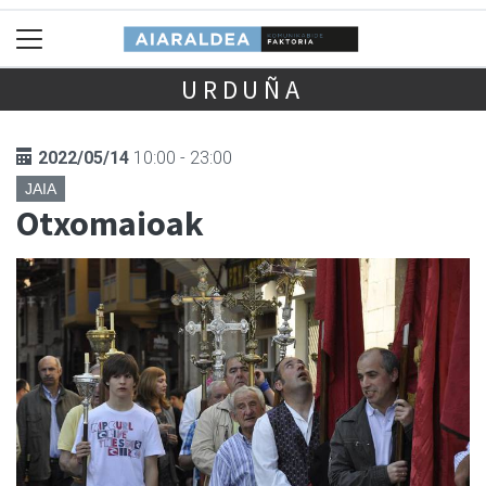
URDUÑA
2022/05/14
10:00 - 23:00
JAIA
Otxomaioak