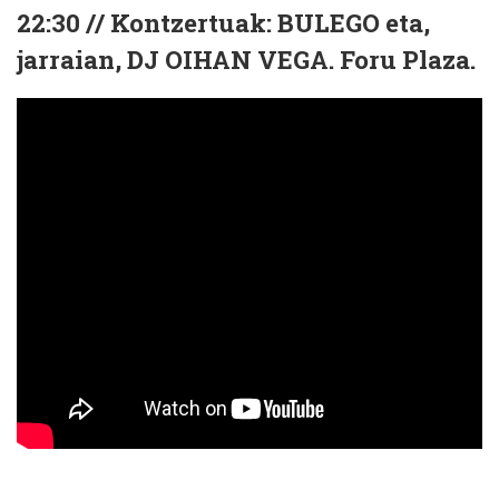
22:30 // Kontzertuak: BULEGO eta,
jarraian, DJ OIHAN VEGA. Foru Plaza.