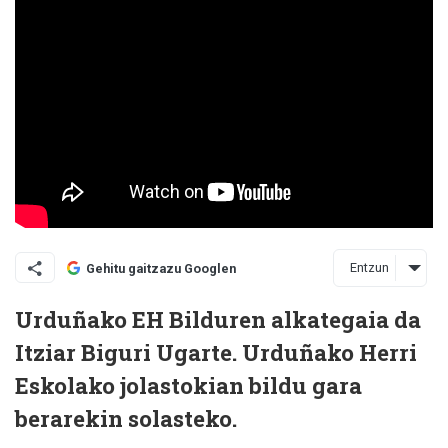
Entzun
Gehitu gaitzazu Googlen
Urduñako EH Bilduren alkategaia da
Itziar Biguri Ugarte. Urduñako Herri
Eskolako jolastokian bildu gara
berarekin solasteko.