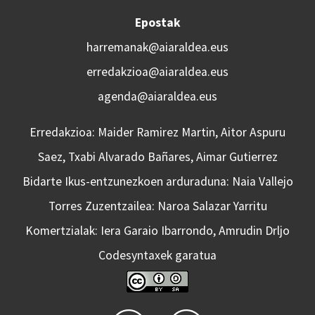
Epostak
harremanak@aiaraldea.eus
erredakzioa@aiaraldea.eus
agenda@aiaraldea.eus
Erredakzioa: Maider Ramirez Martin, Aitor Aspuru
Saez, Txabi Alvarado Bañares, Aimar Gutierrez
Bidarte Ikus-entzunezkoen arduraduna: Naia Vallejo
Torres Zuzentzailea: Naroa Salazar Yarritu
Komertzialak: Iera Garaio Ibarrondo, Amrudin Drljo
Codesyntaxek garatua