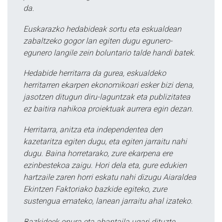
da.
Euskarazko hedabideak sortu eta eskualdean
zabaltzeko gogor lan egiten dugu egunero-
egunero langile zein boluntario talde handi batek.
Hedabide herritarra da gurea, eskualdeko
herritarren ekarpen ekonomikoari esker bizi dena,
jasotzen ditugun diru-laguntzak eta publizitatea
ez baitira nahikoa proiektuak aurrera egin dezan.
Herritarra, anitza eta independentea den
kazetaritza egiten dugu, eta egiten jarraitu nahi
dugu. Baina horretarako, zure ekarpena ere
ezinbestekoa zaigu. Hori dela eta, gure edukien
hartzaile zaren horri eskatu nahi dizugu Aiaraldea
Ekintzen Faktoriako bazkide egiteko, zure
sustengua emateko, lanean jarraitu ahal izateko.
Bazkideek onura eta abantaila ugari dituzte