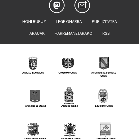
HONI BURUZ
LEGE OHARRA
PUBLIZITATEA
ARAUAK
HARREMANETARAKO
RSS