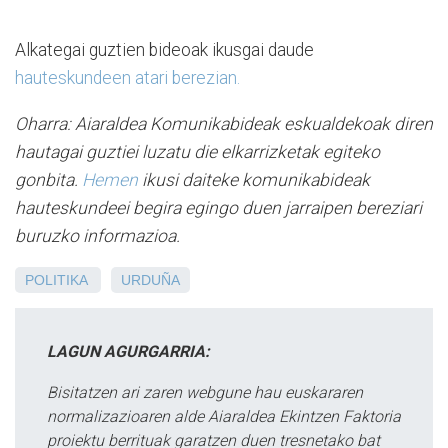
Alkategai guztien bideoak ikusgai daude
hauteskundeen atari berezian.
Oharra: Aiaraldea Komunikabideak eskualdekoak diren
hautagai guztiei luzatu die elkarrizketak egiteko
gonbita.
Hemen
ikusi daiteke komunikabideak
hauteskundeei begira egingo duen jarraipen bereziari
buruzko informazioa.
POLITIKA
URDUÑA
LAGUN AGURGARRIA:
Bisitatzen ari zaren webgune hau euskararen
normalizazioaren alde Aiaraldea Ekintzen Faktoria
proiektu berrituak garatzen duen tresnetako bat