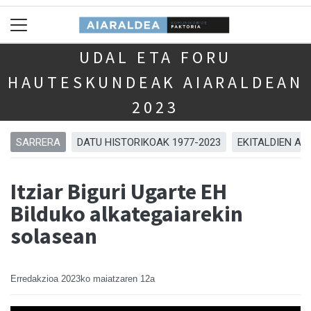
UDAL ETA FORU
HAUTESKUNDEAK AIARALDEAN
2023
SARRERA
DATU HISTORIKOAK 1977-2023
EKITALDIEN AR
Itziar Biguri Ugarte EH
Bilduko alkategaiarekin
solasean
Erredakzioa
2023ko maiatzaren 12a