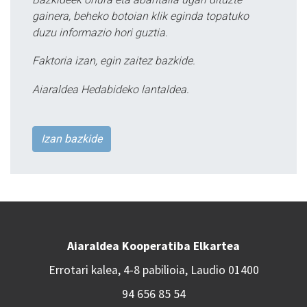
gainera, beheko botoian klik eginda topatuko
duzu informazio hori guztia.
Faktoria izan, egin zaitez bazkide.
Aiaraldea Hedabideko lantaldea.
Izan bazkide
Aiaraldea Kooperatiba Elkartea
Errotari kalea, 4-8 pabilioia, Laudio 01400
94 656 85 54