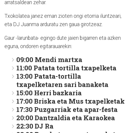
arratsaldean zehar.
Txokolatea janez eman zioten ongi etorria iluntzeari,
eta DJ Juanma arduratu zen gaua girotzeaz.
Gaur -larunbata- egingo dute jaien bigarren eta azken
eguna, ondoren egitarauarekin:
09:00
Mendi martxa
11:00
Patata tortilla txapelketa
13:00
Patata-tortilla
txapelketaren sari banaketa
15:00
Herri bazkaria
17:00
Briska eta Mus txapelketak
17:30
Puzgarriak eta apar-festa
20:00
Dantzaldia eta Karaokea
22:30
DJ Ra