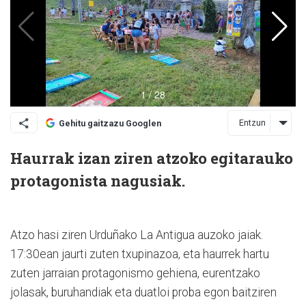
Entzun
Gehitu gaitzazu Googlen
Haurrak izan ziren atzoko egitarauko
protagonista nagusiak.
Atzo hasi ziren Urduñako La Antigua auzoko jaiak.
17:30ean jaurti zuten txupinazoa, eta haurrek hartu
zuten jarraian protagonismo gehiena, eurentzako
jolasak, buruhandiak eta duatloi proba egon baitziren