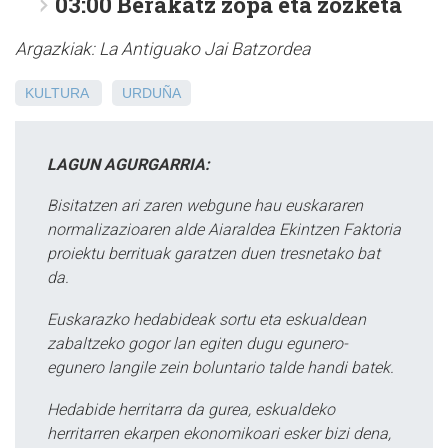
03:00
Berakatz zopa eta zozketa
Argazkiak: La Antiguako Jai Batzordea
KULTURA
URDUÑA
LAGUN AGURGARRIA:
Bisitatzen ari zaren webgune hau euskararen
normalizazioaren alde Aiaraldea Ekintzen Faktoria
proiektu berrituak garatzen duen tresnetako bat
da.
Euskarazko hedabideak sortu eta eskualdean
zabaltzeko gogor lan egiten dugu egunero-
egunero langile zein boluntario talde handi batek.
Hedabide herritarra da gurea, eskualdeko
herritarren ekarpen ekonomikoari esker bizi dena,