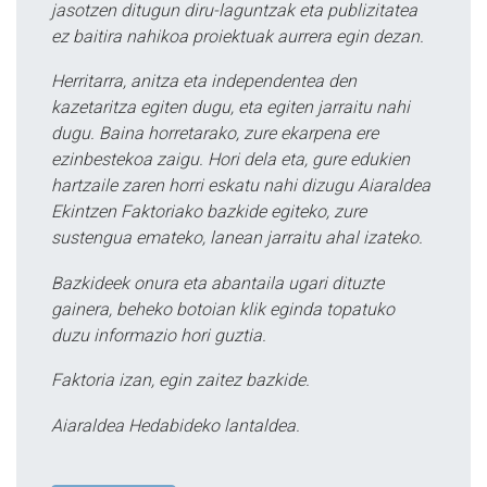
jasotzen ditugun diru-laguntzak eta publizitatea
ez baitira nahikoa proiektuak aurrera egin dezan.
Herritarra, anitza eta independentea den
kazetaritza egiten dugu, eta egiten jarraitu nahi
dugu. Baina horretarako, zure ekarpena ere
ezinbestekoa zaigu. Hori dela eta, gure edukien
hartzaile zaren horri eskatu nahi dizugu Aiaraldea
Ekintzen Faktoriako bazkide egiteko, zure
sustengua emateko, lanean jarraitu ahal izateko.
Bazkideek onura eta abantaila ugari dituzte
gainera, beheko botoian klik eginda topatuko
duzu informazio hori guztia.
Faktoria izan, egin zaitez bazkide.
Aiaraldea Hedabideko lantaldea.