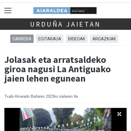
URDUÑA JAIETAN
SARRERA
EGITARAUA
BIDEOAK
ARGAZKIAK
Jolasak eta arratsaldeko
giroa nagusi La Antiguako
jaien lehen egunean
Txabi Alvarado Bañares
2023ko irailaren 9a