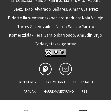
Erredakzioa: Maider Ramirez Martin, Aitor Aspuru
Saez, Txabi Alvarado Bañares, Aimar Gutierrez
Bidarte Ikus-entzunezkoen arduraduna: Naia Vallejo
Torres Zuzentzailea: Naroa Salazar Yarritu
Komertzialak: Iera Garaio Ibarrondo, Amrudin Drljo
Codesyntaxek garatua
HONI BURUZ
LEGE OHARRA
PUBLIZITATEA
ARAUAK
HARREMANETARAKO
RSS