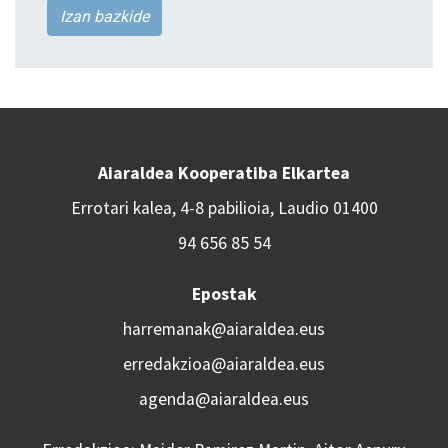
Izan bazkide
Aiaraldea Kooperatiba Elkartea
Errotari kalea, 4-8 pabilioia, Laudio 01400
94 656 85 54
Epostak
harremanak@aiaraldea.eus
erredakzioa@aiaraldea.eus
agenda@aiaraldea.eus