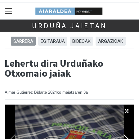
URDUÑA JAIETAN
SARRERA
EGITARAUA
BIDEOAK
ARGAZKIAK
Lehertu dira Urduñako
Otxomaio jaiak
Aimar Gutierrez Bidarte
2024ko maiatzaren 3a