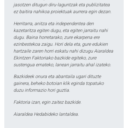
jasotzen ditugun diru-laguntzak eta publizitatea
ez baitira nahikoa proiektuak aurrera egin dezan.
Herritarra, anitza eta independentea den
kazetaritza egiten dugu, eta egiten jarraitu nahi
dugu. Baina horretarako, zure ekarpena ere
ezinbestekoa zaigu. Hori dela eta, gure edukien
hartzaile zaren horri eskatu nahi dizugu Aiaraldea
Ekintzen Faktoriako bazkide egiteko, zure
sustengua emateko, lanean jarraitu ahal izateko.
Bazkideek onura eta abantaila ugari dituzte
gainera, beheko botoian klik eginda topatuko
duzu informazio hori guztia.
Faktoria izan, egin zaitez bazkide.
Aiaraldea Hedabideko lantaldea.