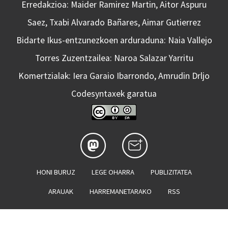
Erredakzioa: Maider Ramirez Martin, Aitor Aspuru
Saez, Txabi Alvarado Bañares, Aimar Gutierrez
Bidarte Ikus-entzunezkoen arduraduna: Naia Vallejo
Torres Zuzentzailea: Naroa Salazar Yarritu
Komertzialak: Iera Garaio Ibarrondo, Amrudin Drljo
Codesyntaxek garatua
HONI BURUZ
LEGE OHARRA
PUBLIZITATEA
ARAUAK
HARREMANETARAKO
RSS