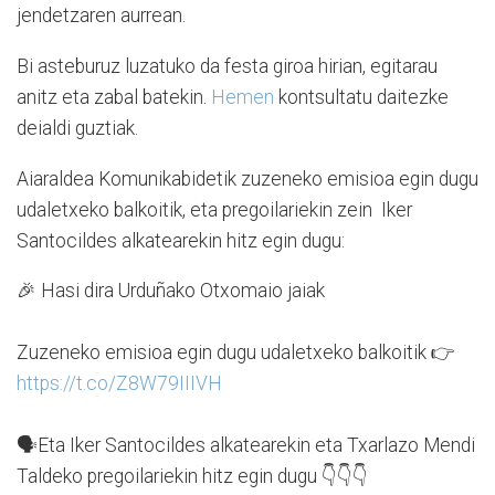
jendetzaren aurrean.
Bi asteburuz luzatuko da festa giroa hirian, egitarau
anitz eta zabal batekin.
Hemen
kontsultatu daitezke
deialdi guztiak.
Aiaraldea Komunikabidetik zuzeneko emisioa egin dugu
udaletxeko balkoitik, eta pregoilariekin zein Iker
Santocildes alkatearekin hitz egin dugu:
🎉 Hasi dira Urduñako Otxomaio jaiak
Zuzeneko emisioa egin dugu udaletxeko balkoitik 👉
https://t.co/Z8W79IIIVH
🗣️Eta Iker Santocildes alkatearekin eta Txarlazo Mendi
Taldeko pregoilariekin hitz egin dugu 👇👇👇