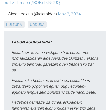
pic.twitter.com/BOEx1sNOUQ
— Aiaraldea.eus (@aiaraldea)
May 3, 2024
KULTURA
URDUÑA
LAGUN AGURGARRIA:
Bisitatzen ari zaren webgune hau euskararen
normalizazioaren alde Aiaraldea Ekintzen Faktoria
proiektu berrituak garatzen duen tresnetako bat
da.
Euskarazko hedabideak sortu eta eskualdean
zabaltzeko gogor lan egiten dugu egunero-
egunero langile zein boluntario talde handi batek.
Hedabide herritarra da gurea, eskualdeko
herritarren ekarpen ekonomikoari esker bizi dena,