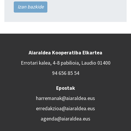
Izan bazkide
Aiaraldea Kooperatiba Elkartea
Errotari kalea, 4-8 pabilioia, Laudio 01400
94 656 85 54
Epostak
harremanak@aiaraldea.eus
erredakzioa@aiaraldea.eus
agenda@aiaraldea.eus