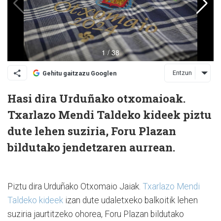
Entzun
Gehitu gaitzazu Googlen
Hasi dira Urduñako otxomaioak.
Txarlazo Mendi Taldeko kideek piztu
dute lehen suziria, Foru Plazan
bildutako jendetzaren aurrean.
Piztu dira Urduñako Otxomaio Jaiak.
Txarlazo Mendi
Taldeko kideek
izan dute udaletxeko balkoitik lehen
suziria jaurtitzeko ohorea, Foru Plazan bildutako