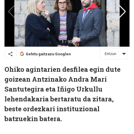
Entzun
Gehitu gaitzazu Googlen
Ohiko agintarien desfilea egin dute
goizean Antzinako Andra Mari
Santutegira eta Iñigo Urkullu
lehendakaria bertaratu da zitara,
beste ordezkari instituzional
batzuekin batera.