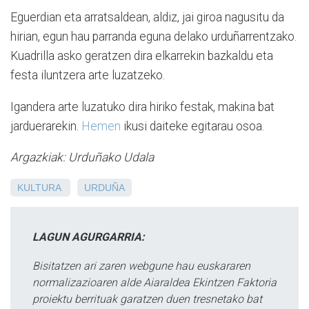
Eguerdian eta arratsaldean, aldiz, jai giroa nagusitu da
hirian, egun hau parranda eguna delako urduñarrentzako.
Kuadrilla asko geratzen dira elkarrekin bazkaldu eta
festa iluntzera arte luzatzeko.
Igandera arte luzatuko dira hiriko festak, makina bat
jarduerarekin.
Hemen
ikusi daiteke egitarau osoa.
Argazkiak: Urduñako Udala
KULTURA
URDUÑA
LAGUN AGURGARRIA:
Bisitatzen ari zaren webgune hau euskararen
normalizazioaren alde Aiaraldea Ekintzen Faktoria
proiektu berrituak garatzen duen tresnetako bat