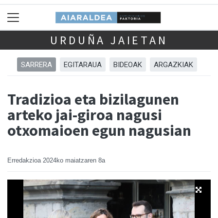
URDUÑA JAIETAN
SARRERA
EGITARAUA
BIDEOAK
ARGAZKIAK
Tradizioa eta bizilagunen
arteko jai-giroa nagusi
otxomaioen egun nagusian
Erredakzioa
2024ko maiatzaren 8a