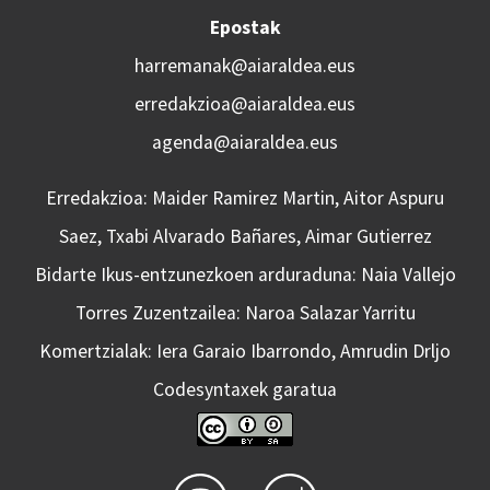
Epostak
harremanak@aiaraldea.eus
erredakzioa@aiaraldea.eus
agenda@aiaraldea.eus
Erredakzioa: Maider Ramirez Martin, Aitor Aspuru
Saez, Txabi Alvarado Bañares, Aimar Gutierrez
Bidarte Ikus-entzunezkoen arduraduna: Naia Vallejo
Torres Zuzentzailea: Naroa Salazar Yarritu
Komertzialak: Iera Garaio Ibarrondo, Amrudin Drljo
Codesyntaxek garatua