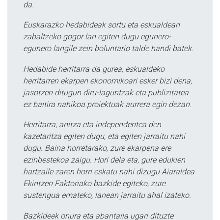
da.
Euskarazko hedabideak sortu eta eskualdean
zabaltzeko gogor lan egiten dugu egunero-
egunero langile zein boluntario talde handi batek.
Hedabide herritarra da gurea, eskualdeko
herritarren ekarpen ekonomikoari esker bizi dena,
jasotzen ditugun diru-laguntzak eta publizitatea
ez baitira nahikoa proiektuak aurrera egin dezan.
Herritarra, anitza eta independentea den
kazetaritza egiten dugu, eta egiten jarraitu nahi
dugu. Baina horretarako, zure ekarpena ere
ezinbestekoa zaigu. Hori dela eta, gure edukien
hartzaile zaren horri eskatu nahi dizugu Aiaraldea
Ekintzen Faktoriako bazkide egiteko, zure
sustengua emateko, lanean jarraitu ahal izateko.
Bazkideek onura eta abantaila ugari dituzte