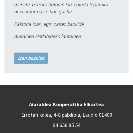
gainera, beheko botoian klik eginda topatuko
duzu informazio hori guztia.
Faktoria izan, egin zaitez bazkide.
Aiaraldea Hedabideko lantaldea.
Izan bazkide
Aiaraldea Kooperatiba Elkartea
Errotari kalea, 4-8 pabilioia, Laudio 01400
94 656 85 54