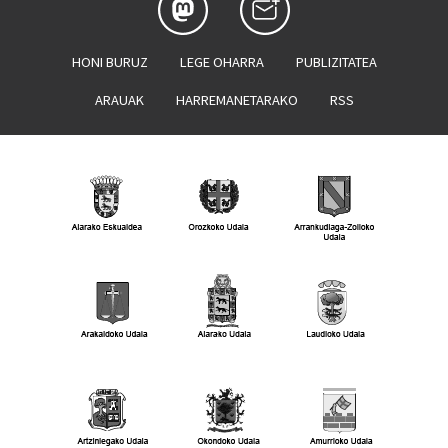
HONI BURUZ
LEGE OHARRA
PUBLIZITATEA
ARAUAK
HARREMANETARAKO
RSS