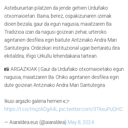
Asteburuetan pilatzen da jende gehien Urduñako
otxomaioetan. Baina, berez, ospakizunaren izenak
dioen bezala, gaur da egun nagusia, maiatzaren 8a.
Tradizioa izan da nagusi goizean zehar, urteroko
agintarien desfilea egin baitute Antzinako Andra Mari
Santutegira. Ordezkari instituzional ugari bertaratu dira
ekitaldira, Iñigo Urkullu lehendakaria tartean.
📸 ARGAZKIAK | Gaur da Urduñako otxomaioetako egun
nagusia, maiatzaren 8a. Ohiko agintarien desfilea egin
dute goizean Antzinako Andra Mari Santutegira.
Ikusi argazki galeria hemen 👉
https://t.co/HxjzADgA4L
pic.twitter.com/3TkxuPuQHC
— Aiaraldea.eus (@aiaraldea)
May 8, 2024