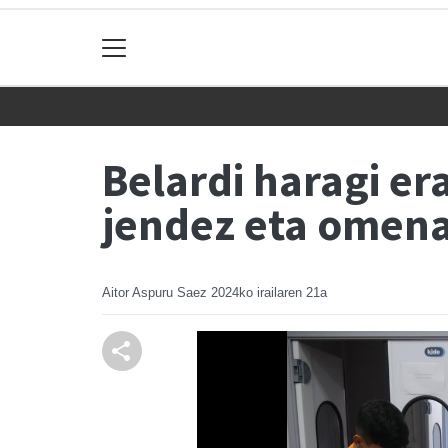
Belardi haragi e
jendez eta omena
Aitor Aspuru Saez
2024ko irailaren 21a