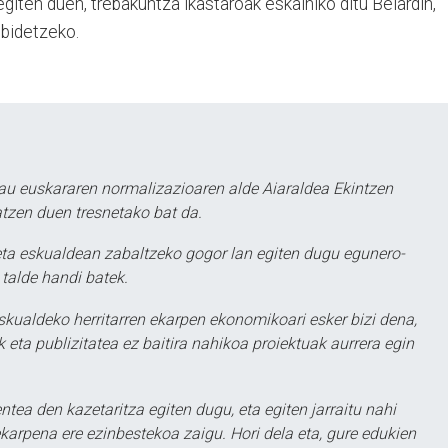
egiten duen, trebakuntza ikastaroak eskainiko ditu Belardin,
lbidetzeko.
au euskararen normalizazioaren alde Aiaraldea Ekintzen
atzen duen tresnetako bat da.
ta eskualdean zabaltzeko gogor lan egiten dugu egunero-
 talde handi batek.
eskualdeko herritarren ekarpen ekonomikoari esker bizi dena,
 eta publizitatea ez baitira nahikoa proiektuak aurrera egin
ntea den kazetaritza egiten dugu, eta egiten jarraitu nahi
karpena ere ezinbestekoa zaigu. Hori dela eta, gure edukien