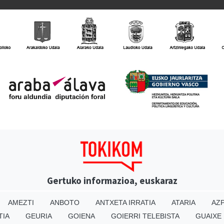
Gertuko informazioa, euskaraz
AMEZTI
ANBOTO
ANTXETA IRRATIA
ATARIA
AZP
TIA
GEURIA
GOIENA
GOIERRI TELEBISTA
GUAIXE