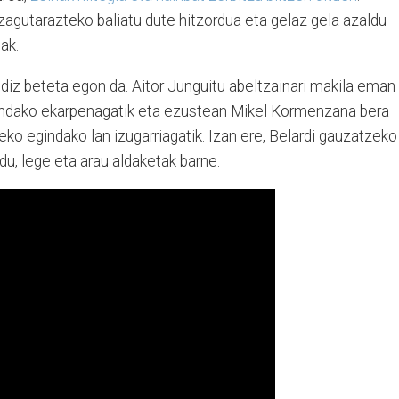
zagutarazteko baliatu dute hitzordua eta gelaz gela azaldu
ak.
diz beteta egon da. Aitor Junguitu abeltzainari makila eman
gindako ekarpenagatik eta ezustean Mikel Kormenzana bera
eko egindako lan izugarriagatik. Izan ere, Belardi gauzatzeko
du, lege eta arau aldaketak barne.