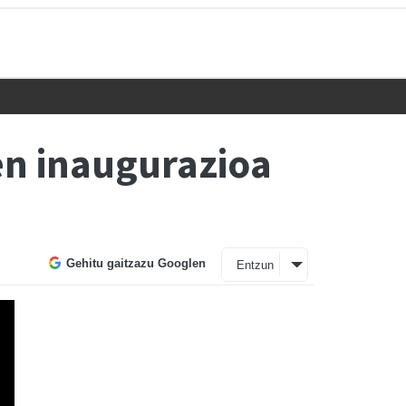
en inaugurazioa
Gehitu gaitzazu Googlen
Entzun