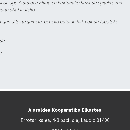
hi dizugu Aiaraldea Ekintzen Faktoriako bazkide egiteko, zure
aitu ahal izateko.
ugari dituzte gainera, beheko botoian klik eginda topatuko
de.
a.
Aiaraldea Kooperatiba Elkartea
Errotari kalea, 4-8 pabilioia, Laudio 01400