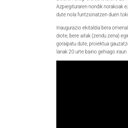
Azpiegituraren nondik norakoak e
dute nola funtzionatzen duen toki
Inaugurazio ekitaldia bera omenal
diote, bere aitak (zendu zena) e
goraipatu dute, proiektua gauzatz
lanak 20 urte baino gehiago iraun 