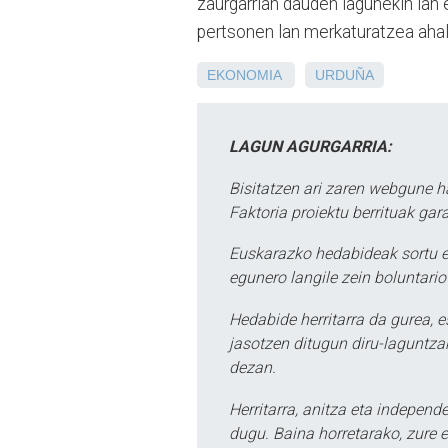
zaurgarrian dauden lagunekin lan 
pertsonen lan merkaturatzea aha
EKONOMIA
URDUÑA
LAGUN AGURGARRIA:
Bisitatzen ari zaren webgune h
Faktoria proiektu berrituak gar
Euskarazko hedabideak sortu e
egunero langile zein boluntario
Hedabide herritarra da gurea, 
jasotzen ditugun diru-laguntzak
dezan.
Herritarra, anitza eta independe
dugu. Baina horretarako, zure e