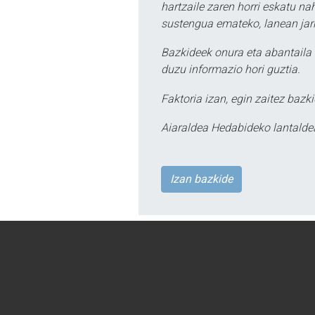
hartzaile zaren horri eskatu na
sustengua emateko, lanean jarr
Bazkideek onura eta abantaila 
duzu informazio hori guztia.
Faktoria izan, egin zaitez bazki
Aiaraldea Hedabideko lantalde
Izan bazkide