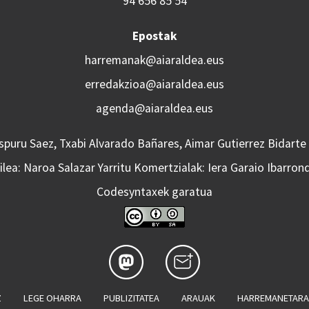
94 656 85 54
Epostak
harremanak@aiaraldea.eus
erredakzioa@aiaraldea.eus
agenda@aiaraldea.eus
Aspuru Saez, Txabi Alvarado Bañares, Aimar Gutierrez Bidarte
lea: Naroa Salazar Yarritu Komertzialak: Iera Garaio Ibarron
Codesyntaxek garatua
Z
LEGE OHARRA
PUBLIZITATEA
ARAUAK
HARREMANETAR