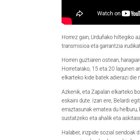
Horrez gain, Urduñako hiltegiko az
transmisioa eta garrantzia irudika
Horren guztiaren ostean, haragiar
Horretarako, 15 eta 20 lagunen ar
elkarteko kide batek adierazi die 
Azkenik, eta Zapalan elkarteko b
eskaini dute. Izan ere, Belardi eg
erraztasunak ematea du helburu
sustatzeko eta ahalik eta askita
Halaber, irizpide sozial sendoak 