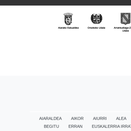
AIARALDEA
AIKOR
AIURRI
ALEA
BEGITU
ERRAN
EUSKALERRIA IRRA