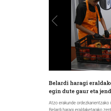
Belardi haragi eraldak
egin dute gaur eta jen
Atzo erakunde ordezkarientzako in
Belardi haragi eraldaketarako zen