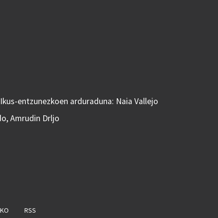
 Ikus-entzunezkoen arduraduna: Naia Vallejo
do, Amrudin Drljo
AKO
RSS