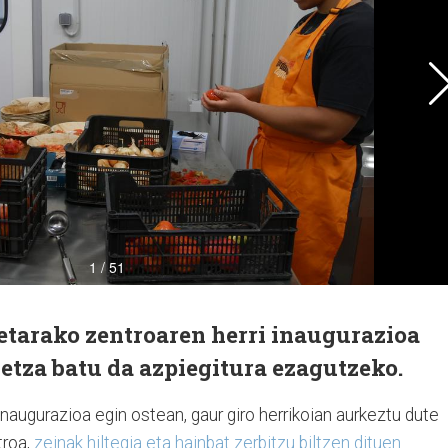
etarako zentroaren herri inaugurazioa
detza batu da azpiegitura ezagutzeko.
augurazioa egin ostean, gaur giro herrikoian aurkeztu dute
troa,
zeinak hiltegia eta hainbat zerbitzu biltzen dituen
.