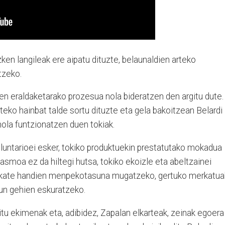
ken langileak ere aipatu dituzte, belaunaldien arteko
tzeko.
en eraldaketarako prozesua nola bideratzen den argitu dute.
teko hainbat talde sortu dituzte eta gela bakoitzean Belardi
nola funtzionatzen duen tokiak.
oluntarioei esker, tokiko produktuekin prestatutako mokadua
itasmoa ez da hiltegi hutsa, tokiko ekoizle eta abeltzainei
, kate handien menpekotasuna mugatzeko, gertuko merkatua
sun gehien eskuratzeko.
ditu ekimenak eta, adibidez, Zapalan elkarteak, zeinak egoera