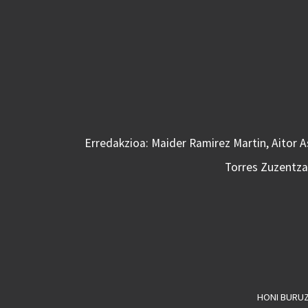
Erredakzioa: Maider Ramirez Martin, Aitor 
Torres Zuzentzai
HONI BURU