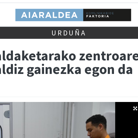
URDUÑA
raldaketarako zentroar
ldiz gainezka egon da