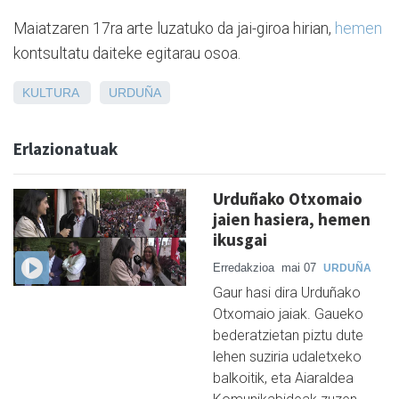
Maiatzaren 17ra arte luzatuko da jai-giroa hirian,
hemen
kontsultatu daiteke egitarau osoa.
KULTURA
URDUÑA
Erlazionatuak
Urduñako Otxomaio
jaien hasiera, hemen
ikusgai
Erredakzioa
mai 07
URDUÑA
Gaur hasi dira Urduñako
Otxomaio jaiak. Gaueko
bederatzietan piztu dute
lehen suziria udaletxeko
balkoitik, eta Aiaraldea