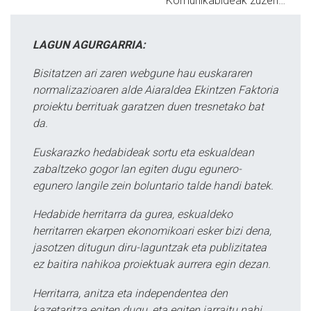
Komunikabideak zuzen…
LAGUN AGURGARRIA:
Bisitatzen ari zaren webgune hau euskararen
normalizazioaren alde Aiaraldea Ekintzen Faktoria
proiektu berrituak garatzen duen tresnetako bat
da.
Euskarazko hedabideak sortu eta eskualdean
zabaltzeko gogor lan egiten dugu egunero-
egunero langile zein boluntario talde handi batek.
Hedabide herritarra da gurea, eskualdeko
herritarren ekarpen ekonomikoari esker bizi dena,
jasotzen ditugun diru-laguntzak eta publizitatea
ez baitira nahikoa proiektuak aurrera egin dezan.
Herritarra, anitza eta independentea den
kazetaritza egiten dugu, eta egiten jarraitu nahi