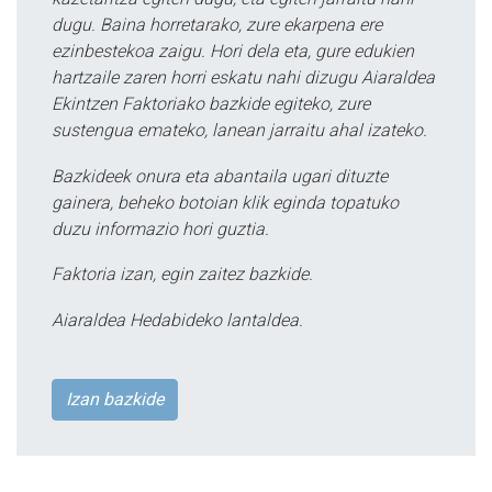
dugu. Baina horretarako, zure ekarpena ere
ezinbestekoa zaigu. Hori dela eta, gure edukien
hartzaile zaren horri eskatu nahi dizugu Aiaraldea
Ekintzen Faktoriako bazkide egiteko, zure
sustengua emateko, lanean jarraitu ahal izateko.
Bazkideek onura eta abantaila ugari dituzte
gainera, beheko botoian klik eginda topatuko
duzu informazio hori guztia.
Faktoria izan, egin zaitez bazkide.
Aiaraldea Hedabideko lantaldea.
Izan bazkide