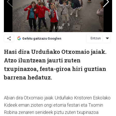
Entzun
Gehitu gaitzazu Googlen
Hasi dira Urduñako Otxomaio jaiak.
Atzo iluntzean jaurti zuten
txupinazoa, festa-giroa hiri guztian
barrena hedatuz.
Abian dira Otxomaio jaiak. Urduñako Kristoren Eskolako
Kideek eman zioten ongi etorria festari eta Txomin
Robina zenaren senideek piztu zuten txupinazoa.