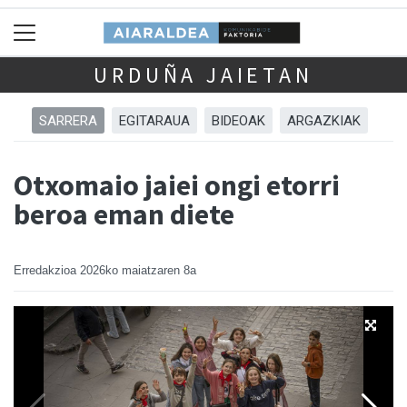
URDUÑA JAIETAN
SARRERA
EGITARAUA
BIDEOAK
ARGAZKIAK
Otxomaio jaiei ongi etorri
beroa eman diete
Erredakzioa
2026ko maiatzaren 8a