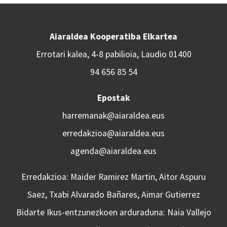
Aiaraldea Kooperatiba Elkartea
Errotari kalea, 4-8 pabilioia, Laudio 01400
94 656 85 54
Epostak
harremanak@aiaraldea.eus
erredakzioa@aiaraldea.eus
agenda@aiaraldea.eus
Erredakzioa: Maider Ramirez Martin, Aitor Aspuru
Saez, Txabi Alvarado Bañares, Aimar Gutierrez
Bidarte Ikus-entzunezkoen arduraduna: Naia Vallejo