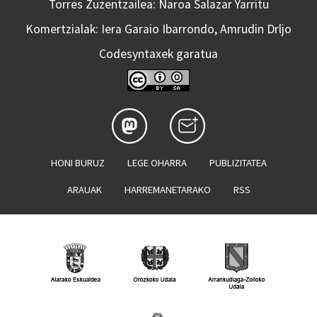
Torres Zuzentzailea: Naroa Salazar Yarritu
Komertzialak: Iera Garaio Ibarrondo, Amrudin Drljo
Codesyntaxek garatua
HONI BURUZ
LEGE OHARRA
PUBLIZITATEA
ARAUAK
HARREMANETARAKO
RSS