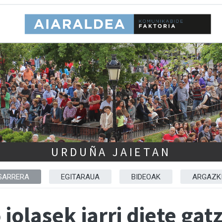
URDUÑA JAIETAN
SARRERA
EGITARAUA
BIDEOAK
ARGAZK
jolasek jarri diete gat