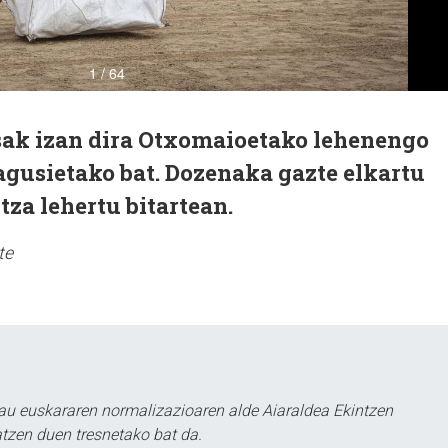
asak izan dira Otxomaioetako lehenengo
agusietako bat. Dozenaka gazte elkartu
tza lehertu bitartean.
te
au euskararen normalizazioaren alde Aiaraldea Ekintzen
atzen duen tresnetako bat da.