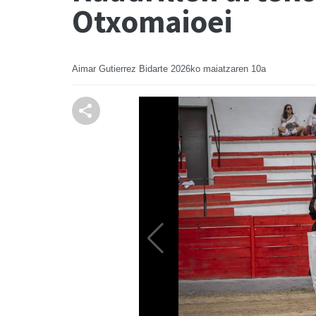
Otxomaioei
Aimar Gutierrez Bidarte
2026ko maiatzaren 10a