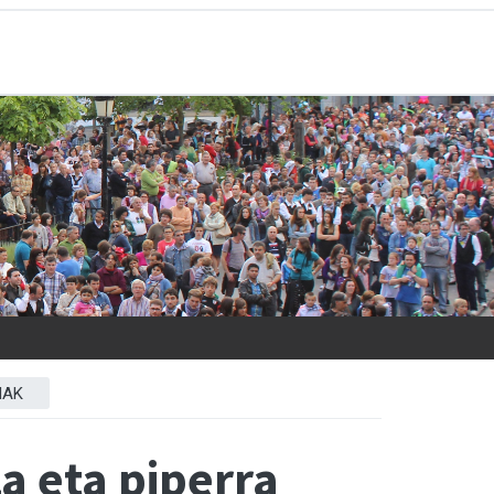
IAK
za eta piperra