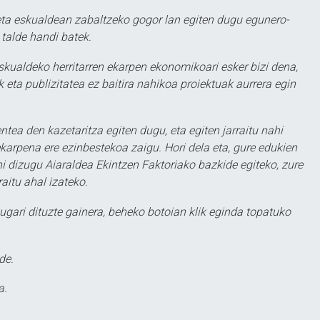
ta eskualdean zabaltzeko gogor lan egiten dugu egunero-
 talde handi batek.
eskualdeko herritarren ekarpen ekonomikoari esker bizi dena,
 eta publizitatea ez baitira nahikoa proiektuak aurrera egin
ntea den kazetaritza egiten dugu, eta egiten jarraitu nahi
karpena ere ezinbestekoa zaigu. Hori dela eta, gure edukien
hi dizugu Aiaraldea Ekintzen Faktoriako bazkide egiteko, zure
aitu ahal izateko.
ugari dituzte gainera, beheko botoian klik eginda topatuko
de.
a.