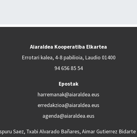
Aiaraldea Kooperatiba Elkartea
Errotari kalea, 4-8 pabilioia, Laudio 01400
94 656 85 54
Epostak
harremanak@aiaraldea.eus
erredakzioa@aiaraldea.eus
agenda@aiaraldea.eus
Aspuru Saez, Txabi Alvarado Bañares, Aimar Gutierrez Bidarte