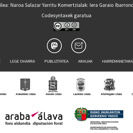
lea: Naroa Salazar Yarritu Komertzialak: Iera Garaio Ibarron
Codesyntaxek garatua
Z
LEGE OHARRA
PUBLIZITATEA
ARAUAK
HARREMANETAR