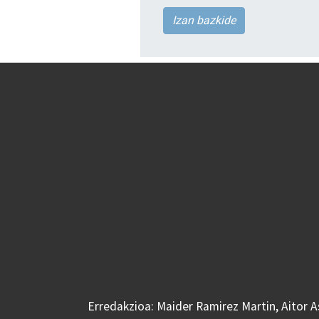
Izan bazkide
Erredakzioa: Maider Ramirez Martin, Aitor 