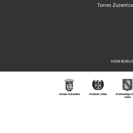
Torres Zuzentzai
HONI BURU