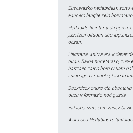
Euskarazko hedabideak sortu e
egunero langile zein boluntario
Hedabide herritarra da gurea, 
jasotzen ditugun diru-laguntzak
dezan.
Herritarra, anitza eta independe
dugu. Baina horretarako, zure e
hartzaile zaren horri eskatu na
sustengua emateko, lanean jarr
Bazkideek onura eta abantaila 
duzu informazio hori guztia.
Faktoria izan, egin zaitez bazki
Aiaraldea Hedabideko lantalde