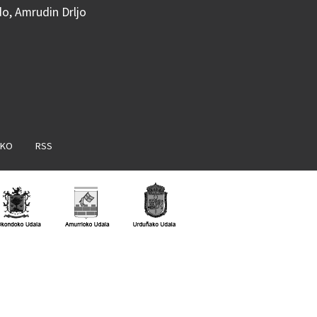
do, Amrudin Drljo
AKO
RSS