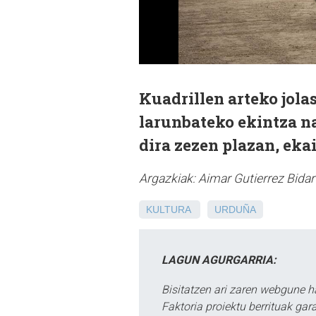
Kuadrillen arteko jol
larunbateko ekintza n
dira zezen plazan, ekai
Argazkiak: Aimar Gutierrez Bidar
KULTURA
URDUÑA
LAGUN AGURGARRIA:
Bisitatzen ari zaren webgune h
Faktoria proiektu berrituak gar