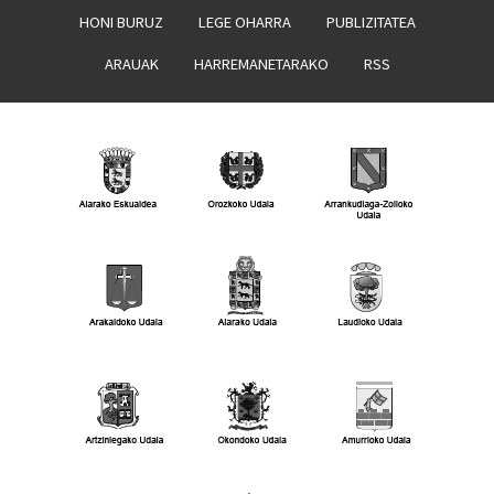
HONI BURUZ
LEGE OHARRA
PUBLIZITATEA
ARAUAK
HARREMANETARAKO
RSS