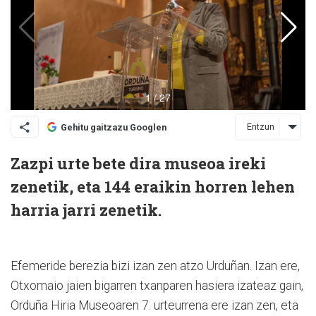
Entzun
Gehitu gaitzazu Googlen
Zazpi urte bete dira museoa ireki
zenetik, eta 144 eraikin horren lehen
harria jarri zenetik.
Efemeride berezia bizi izan zen atzo Urduñan. Izan ere,
Otxomaio jaien bigarren txanparen hasiera izateaz gain,
Orduña Hiria Museoaren 7. urteurrena ere izan zen, eta