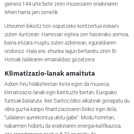
gainera 144 urte bete ziren museoaren eraikinaren
lehen harria jarri zenetik.
Urteurren bikoitz hori ospatzeko kontzertua eskaini
zuten iluntzean. Harresian egitea zen hasierako asmoa,
baina elizara mugitu zuten azkenean, eguraldiaren
ondorioz. Hala ere, ehunka lagun bertaratu ziren Bi
Hotsak taldearen emanaldiaz gozatzera.
Klimatizazio-lanak amaituta
Azken hiru hilabeteetan itxita egon da museoa,
klimatizazio-lanak egin baitituzte bertan, Europako
funtsak baliatuta. Iker Santocildes alkateak goraipatu du
obra guztia kanpo finantziazioaren bidez egin dela,
"udalaren aurrekontua ukitu gabe". Modu horretan,
nabarmen hobetu da eraikinaren energia-kalifikazioa,