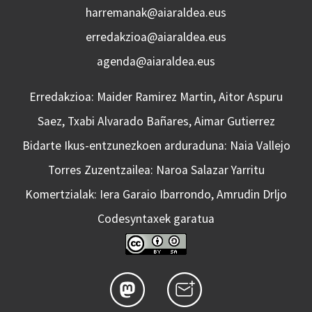
harremanak@aiaraldea.eus
erredakzioa@aiaraldea.eus
agenda@aiaraldea.eus
Erredakzioa: Maider Ramirez Martin, Aitor Aspuru
Saez, Txabi Alvarado Bañares, Aimar Gutierrez
Bidarte Ikus-entzunezkoen arduraduna: Naia Vallejo
Torres Zuzentzailea: Naroa Salazar Yarritu
Komertzialak: Iera Garaio Ibarrondo, Amrudin Drljo
Codesyntaxek garatua