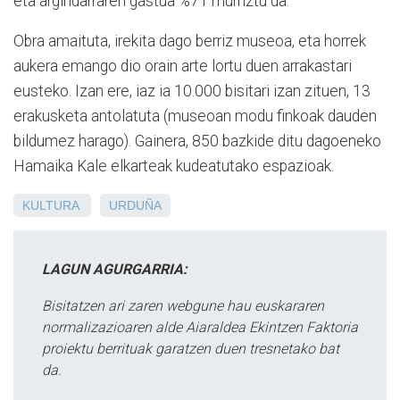
eta argindarraren gastua %71 murriztu da.
Obra amaituta, irekita dago berriz museoa, eta horrek
aukera emango dio orain arte lortu duen arrakastari
eusteko. Izan ere, iaz ia 10.000 bisitari izan zituen, 13
erakusketa antolatuta (museoan modu finkoak dauden
bildumez harago). Gainera, 850 bazkide ditu dagoeneko
Hamaika Kale elkarteak kudeatutako espazioak.
KULTURA
URDUÑA
LAGUN AGURGARRIA:
Bisitatzen ari zaren webgune hau euskararen
normalizazioaren alde Aiaraldea Ekintzen Faktoria
proiektu berrituak garatzen duen tresnetako bat
da.