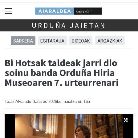
URDUÑA JAIETAN
SARRERA
EGITARAUA
BIDEOAK
ARGAZKIAK
Bi Hotsak taldeak jarri dio
soinu banda Orduña Hiria
Museoaren 7. urteurrenari
Txabi Alvarado Bañares
2026ko maiatzaren 16a