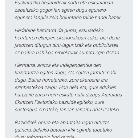
Euskarazko hedabideak sortu eta eskualdean
zabaltzeko gogor lan egiten dugu egunero-
egunero langile zein boluntario talde handi batek.
Hedabide herritarra da gurea, eskualdeko
herritarren ekarpen ekonomikoari esker bizi dena,
jasotzen ditugun diru-laguntzak eta publizitatea
ez baitira nahikoa proiektuak aurrera egin dezan.
Herritarra, anitza eta independentea den
kazetaritza egiten dugu, eta egiten jarraitu nahi
dugu. Baina horretarako, zure ekarpena ere
ezinbestekoa zaigu. Hori dela eta, gure edukien
hartzaile zaren horri eskatu nahi dizugu Aiaraldea
Ekintzen Faktoriako bazkide egiteko, zure
sustengua emateko, lanean jarraitu ahal izateko.
Bazkideek onura eta abantaila ugari dituzte
gainera, beheko botoian klik eginda topatuko
duzu informazio hori guztia.