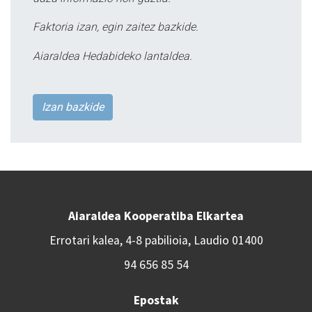
Faktoria izan, egin zaitez bazkide.
Aiaraldea Hedabideko lantaldea.
Izan bazkide
Aiaraldea Kooperatiba Elkartea
Errotari kalea, 4-8 pabilioia, Laudio 01400
94 656 85 54
Epostak