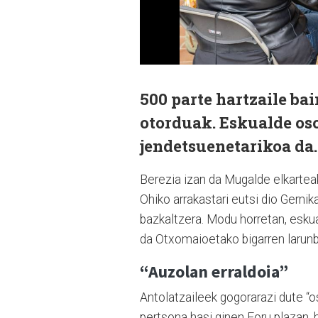
500 parte hartzaile ba
otorduak. Eskualde os
jendetsuenetarikoa da.
Berezia izan da Mugalde elkarteak 
Ohiko arrakastari eutsi dio Gernik
bazkaltzera. Modu horretan, esku
da Otxomaioetako bigarren larun
“Auzolan erraldoia”
Antolatzaileek gogorarazi dute “
pertsona hasi ginen Foru plazan, 