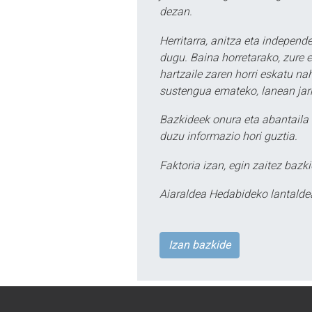
dezan.
Herritarra, anitza eta independe
dugu. Baina horretarako, zure e
hartzaile zaren horri eskatu na
sustengua emateko, lanean jarr
Bazkideek onura eta abantaila 
duzu informazio hori guztia.
Faktoria izan, egin zaitez bazki
Aiaraldea Hedabideko lantalde
Izan bazkide