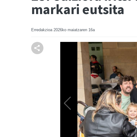
markari eutsita
Erredakzioa
2026ko maiatzaren 16a