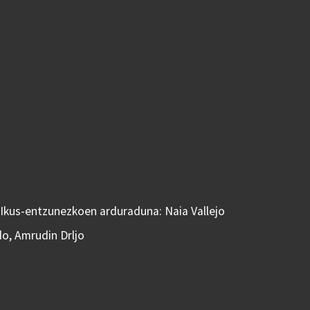
 Ikus-entzunezkoen arduraduna: Naia Vallejo
do, Amrudin Drljo