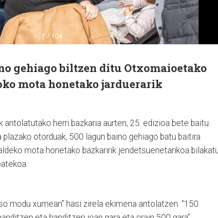
ino gehiago biltzen ditu Otxomaioetako
oko mota honetako jarduerarik
antolatutako herri bazkaria aurten, 25. edizioa bete baitu.
a plazako otorduak, 500 lagun baino gehiago batu baitira
aldeko mota honetako bazkaririk jendetsuenetarikoa bilakat
batekoa.
oso modu xumean” hasi zirela ekimena antolatzen. “150
handitzen eta handitzen joan gara eta orain 500 gara”,