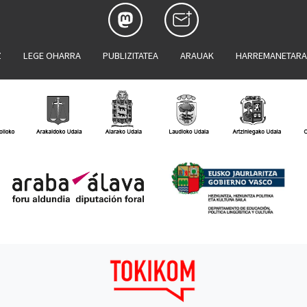
Z
LEGE OHARRA
PUBLIZITATEA
ARAUAK
HARREMANETAR