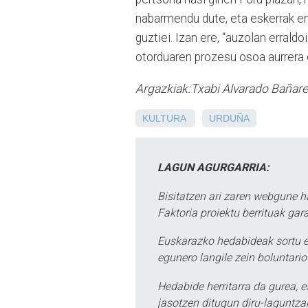
nabarmendu dute, eta eskerrak em
guztiei. Izan ere, “auzolan erraldo
otorduaren prozesu osoa aurrera
Argazkiak:Txabi Alvarado Bañare
KULTURA
URDUÑA
LAGUN AGURGARRIA:
Bisitatzen ari zaren webgune h
Faktoria proiektu berrituak gar
Euskarazko hedabideak sortu e
egunero langile zein boluntario
Hedabide herritarra da gurea, 
jasotzen ditugun diru-laguntzak