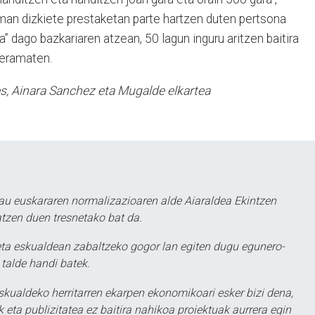
an dizkiete prestaketan parte hartzen duten pertsona
ia” dago bazkariaren atzean, 50 lagun inguru aritzen baitira
 eramaten.
s, Ainara Sanchez eta Mugalde elkartea
au euskararen normalizazioaren alde Aiaraldea Ekintzen
atzen duen tresnetako bat da.
ta eskualdean zabaltzeko gogor lan egiten dugu egunero-
 talde handi batek.
eskualdeko herritarren ekarpen ekonomikoari esker bizi dena,
 eta publizitatea ez baitira nahikoa proiektuak aurrera egin