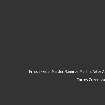
Erredakzioa: Maider Ramirez Martin, Aitor 
Torres Zuzentzai