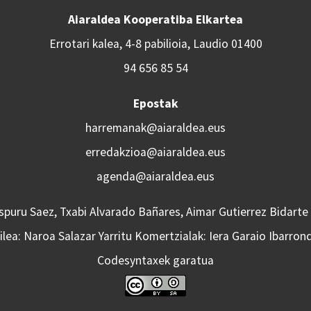
Aiaraldea Kooperatiba Elkartea
Errotari kalea, 4-8 pabilioia, Laudio 01400
94 656 85 54
Epostak
harremanak@aiaraldea.eus
erredakzioa@aiaraldea.eus
agenda@aiaraldea.eus
Aspuru Saez, Txabi Alvarado Bañares, Aimar Gutierrez Bidarte
lea: Naroa Salazar Yarritu Komertzialak: Iera Garaio Ibarron
Codesyntaxek garatua