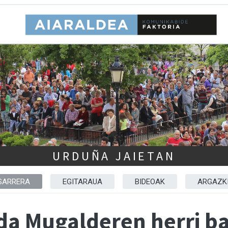
URDUÑA JAIETAN
SARRERA
EGITARAUA
BIDEOAK
ARGAZK
i da Mugalderen herri b