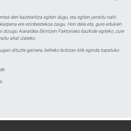
ntea den kazetaritza egiten dugu, eta egiten jarraitu nahi
karpena ere ezinbestekoa zaigu. Hori dela eta, gure edukien
hi dizugu Aiaraldea Ekintzen Faktoriako bazkide egiteko, zure
aitu ahal izateko.
ugari dituzte gainera, beheko botoian klik eginda topatuko
de.
a.