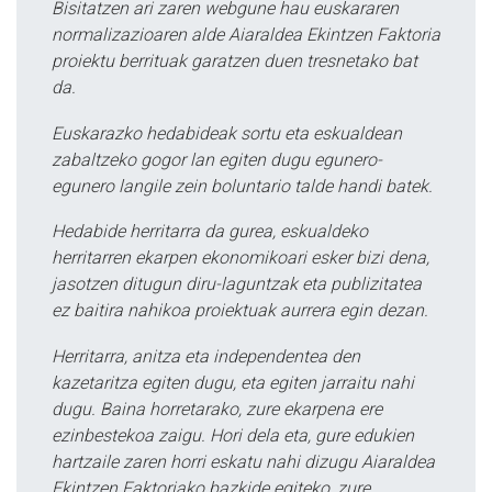
Bisitatzen ari zaren webgune hau euskararen
normalizazioaren alde Aiaraldea Ekintzen Faktoria
proiektu berrituak garatzen duen tresnetako bat
da.
Euskarazko hedabideak sortu eta eskualdean
zabaltzeko gogor lan egiten dugu egunero-
egunero langile zein boluntario talde handi batek.
Hedabide herritarra da gurea, eskualdeko
herritarren ekarpen ekonomikoari esker bizi dena,
jasotzen ditugun diru-laguntzak eta publizitatea
ez baitira nahikoa proiektuak aurrera egin dezan.
Herritarra, anitza eta independentea den
kazetaritza egiten dugu, eta egiten jarraitu nahi
dugu. Baina horretarako, zure ekarpena ere
ezinbestekoa zaigu. Hori dela eta, gure edukien
hartzaile zaren horri eskatu nahi dizugu Aiaraldea
Ekintzen Faktoriako bazkide egiteko, zure