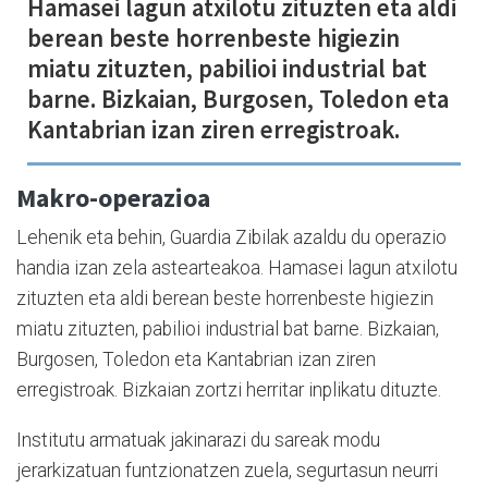
Hamasei lagun atxilotu zituzten eta aldi
berean beste horrenbeste higiezin
miatu zituzten, pabilioi industrial bat
barne. Bizkaian, Burgosen, Toledon eta
Kantabrian izan ziren erregistroak.
Makro-operazioa
Lehenik eta behin, Guardia Zibilak azaldu du operazio
handia izan zela astearteakoa. Hamasei lagun atxilotu
zituzten eta aldi berean beste horrenbeste higiezin
miatu zituzten, pabilioi industrial bat barne. Bizkaian,
Burgosen, Toledon eta Kantabrian izan ziren
erregistroak. Bizkaian zortzi herritar inplikatu dituzte.
Institutu armatuak jakinarazi du sareak modu
jerarkizatuan funtzionatzen zuela, segurtasun neurri