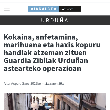
URDUÑA
Kokaina, anfetamina,
marihuana eta haxis kopuru
handiak atzeman zituen
Guardia Zibilak Urduñan
astearteko operazioan
Aitor Aspuru Saez
2026ko maiatzaren 29a