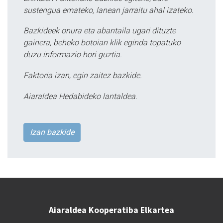
sustengua emateko, lanean jarraitu ahal izateko.
Bazkideek onura eta abantaila ugari dituzte
gainera, beheko botoian klik eginda topatuko
duzu informazio hori guztia.
Faktoria izan, egin zaitez bazkide.
Aiaraldea Hedabideko lantaldea.
Izan bazkide
Aiaraldea Kooperatiba Elkartea