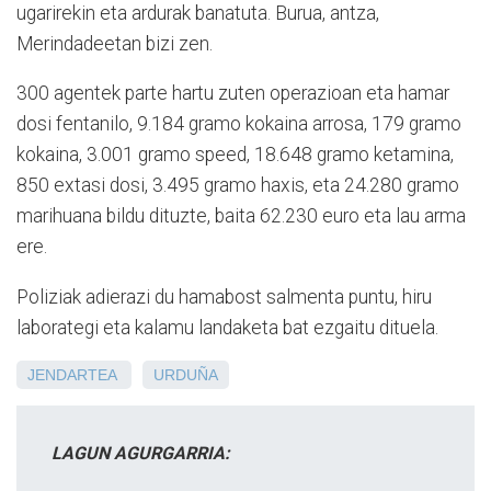
ugarirekin eta ardurak banatuta. Burua, antza,
Merindadeetan bizi zen.
300 agentek parte hartu zuten operazioan eta hamar
dosi fentanilo, 9.184 gramo kokaina arrosa, 179 gramo
kokaina, 3.001 gramo speed, 18.648 gramo ketamina,
850 extasi dosi, 3.495 gramo haxis, eta 24.280 gramo
marihuana bildu dituzte, baita 62.230 euro eta lau arma
ere.
Poliziak adierazi du hamabost salmenta puntu, hiru
laborategi eta kalamu landaketa bat ezgaitu dituela.
JENDARTEA
URDUÑA
LAGUN AGURGARRIA: