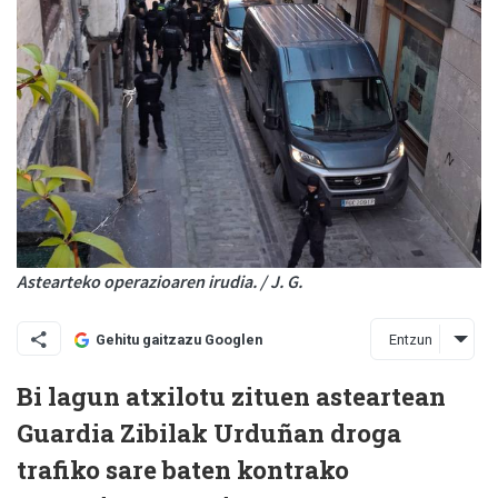
Astearteko operazioaren irudia. / J. G.
Entzun
Gehitu gaitzazu Googlen
Bi lagun atxilotu zituen asteartean
Guardia Zibilak Urduñan droga
trafiko sare baten kontrako