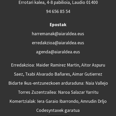
Errotari kalea, 4-8 pabilioia, Laudio 01400
94 656 85 54
Epostak
harremanak@aiaraldea.eus
erredakzioa@aiaraldea.eus
agenda@aiaraldea.eus
Erredakzioa: Maider Ramirez Martin, Aitor Aspuru
Saez, Txabi Alvarado Bañares, Aimar Gutierrez
Bidarte Ikus-entzunezkoen arduraduna: Naia Vallejo
Torres Zuzentzailea: Naroa Salazar Yarritu
Komertzialak: Iera Garaio Ibarrondo, Amrudin Drljo
Codesyntaxek garatua