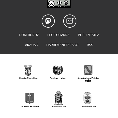
HONI BURUZ
LEGE OHARRA
PUBLIZITATEA
ARAUAK
HARREMANETARAKO
RSS