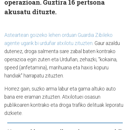
operazioan. Guztira 16 pertsona
akusatu dituzte.
Asteartean goizeko lehen orduan Guardia Zibileko
agente ugarik bi urduñar atxilotu zituzten
. Gaur azaldu
dutenez, droga salmenta sare zabal baten kontrako
operazioa egin zuten eta Urduñan, zehazki, "kokaina,
speed (anfetamina), marihuana eta haxis kopuru
handiak" harrapatu zituzten.
Horrez gain, suzko arma labur eta gama altuko auto
bana ere eraman zituzten. Atxilotuei osasun
publikoaren kontrako eta droga trafiko delituak leporatu
dizkiete.