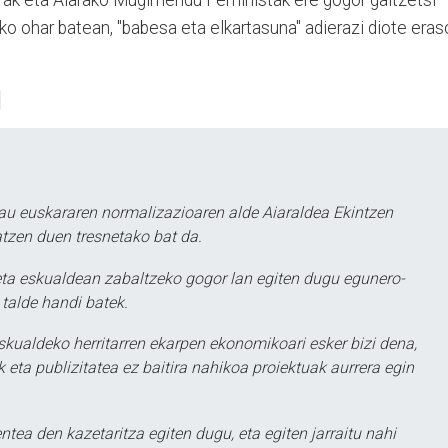
rak eta Aiarako Mugimendu Feministak ere gogor gaitzetsi
ako ohar batean, "babesa eta elkartasuna" adierazi diote era
au euskararen normalizazioaren alde Aiaraldea Ekintzen
atzen duen tresnetako bat da.
ta eskualdean zabaltzeko gogor lan egiten dugu egunero-
 talde handi batek.
eskualdeko herritarren ekarpen ekonomikoari esker bizi dena,
 eta publizitatea ez baitira nahikoa proiektuak aurrera egin
ntea den kazetaritza egiten dugu, eta egiten jarraitu nahi