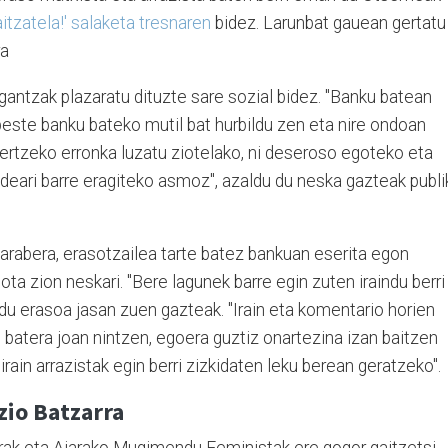
itzatela!' salaketa tresnaren
bidez. Larunbat gauean gertatu
ra
antzak plazaratu dituzte sare sozial bidez. "Banku batean
beste banku bateko mutil bat hurbildu zen eta nire ondoan
ertzeko erronka luzatu ziotelako, ni deseroso egoteko eta
eari barre eragiteko asmoz", azaldu du neska gazteak publi
rabera, erasotzailea tarte batez bankuan eserita egon
ota zion neskari. "Bere lagunek barre egin zuten iraindu berri
du erasoa jasan zuen gazteak. "Irain eta komentario horien
 batera joan nintzen, egoera guztiz onartezina izan baitzen
rain arrazistak egin berri zizkidaten leku berean geratzeko".
io Batzarra