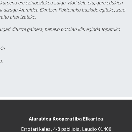
karpena ere ezinbestekoa zaigu. Hori dela eta, gure edukien
hi dizugu Aiaraldea Ekintzen Faktoriako bazkide egiteko, zure
aitu ahal izateko.
ugari dituzte gainera, beheko botoian klik eginda topatuko
de.
a.
Aiaraldea Kooperatiba Elkartea
Errotari kalea, 4-8 pabilioia, Laudio 01400