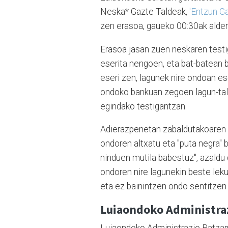
Neska* Gazte Taldeak,
'Entzun Ga
zen erasoa, gaueko 00:30ak alde
Erasoa jasan zuen neskaren testig
eserita nengoen, eta bat-batean 
eseri zen, lagunek nire ondoan es
ondoko bankuan zegoen lagun-tald
egindako testigantzan.
Adierazpenetan zabaldutakoaren a
ondoren altxatu eta "puta negra" b
ninduen mutila babestuz", azaldu 
ondoren nire lagunekin beste leku
eta ez bainintzen ondo sentitzen i
Luiaondoko Administraz