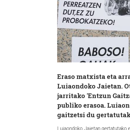
Eraso matxista eta arr
Luiaondoko Jaietan. O
jarritako 'Entzun Gaitz
publiko erasoa. Luiao
gaitzetsi du gertatuta
Luiaondoko Jaietan gertatutako 