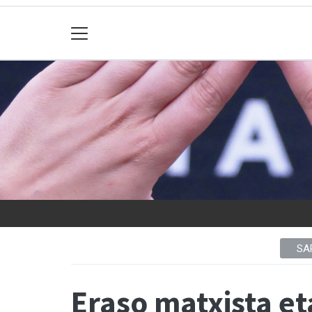
SA
Eraso matxista et