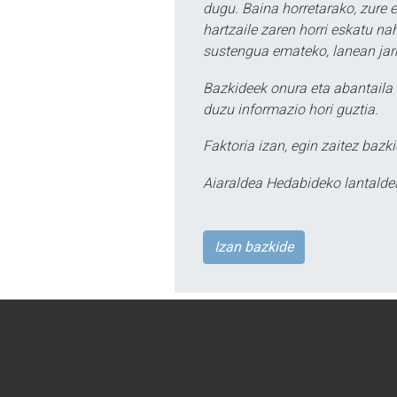
dugu. Baina horretarako, zure e
hartzaile zaren horri eskatu na
sustengua emateko, lanean jarr
Bazkideek onura eta abantaila 
duzu informazio hori guztia.
Faktoria izan, egin zaitez bazki
Aiaraldea Hedabideko lantalde
Izan bazkide