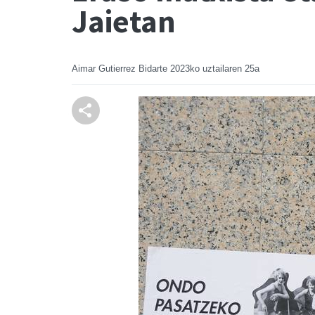
Jaietan
Aimar Gutierrez Bidarte
2023ko uztailaren 25a