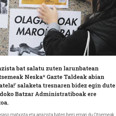
azista bat salatu zuten larunbatean
tsemeak Neska* Gazte Taldeak abian
atela!' salaketa tresnaren bidez egin dute
ndoko Batzar Administratiboak ere
koa.
eraso matxista eta arrazista baten berri eman du Otsemeak