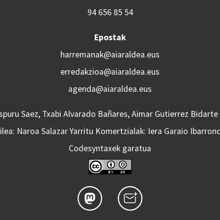
94 656 85 54
Epostak
harremanak@aiaraldea.eus
erredakzioa@aiaraldea.eus
agenda@aiaraldea.eus
Aspuru Saez, Txabi Alvarado Bañares, Aimar Gutierrez Bidarte
lea: Naroa Salazar Yarritu Komertzialak: Iera Garaio Ibarron
Codesyntaxek garatua