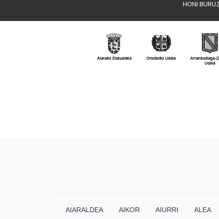
HONI BURU
AIARALDEA
AIKOR
AIURRI
ALEA