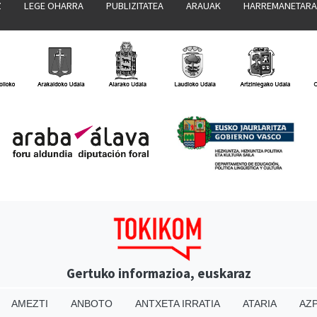
Z
LEGE OHARRA
PUBLIZITATEA
ARAUAK
HARREMANETAR
Gertuko informazioa, euskaraz
AMEZTI
ANBOTO
ANTXETA IRRATIA
ATARIA
AZP