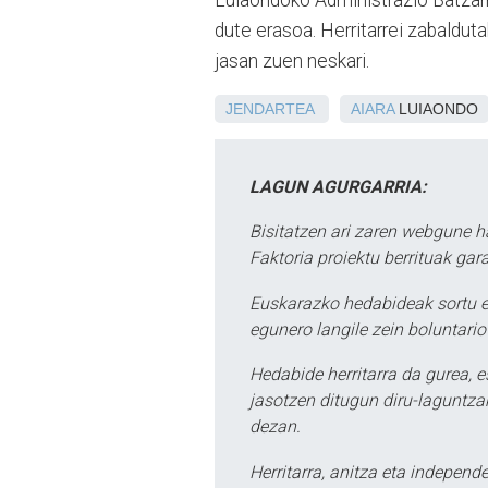
Luiaondoko Administrazio Batzar
dute erasoa. Herritarrei zabaldut
jasan zuen neskari.
JENDARTEA
AIARA
LUIAONDO
LAGUN AGURGARRIA:
Bisitatzen ari zaren webgune h
Faktoria proiektu berrituak gar
Euskarazko hedabideak sortu e
egunero langile zein boluntario
Hedabide herritarra da gurea, 
jasotzen ditugun diru-laguntzak
dezan.
Herritarra, anitza eta independe