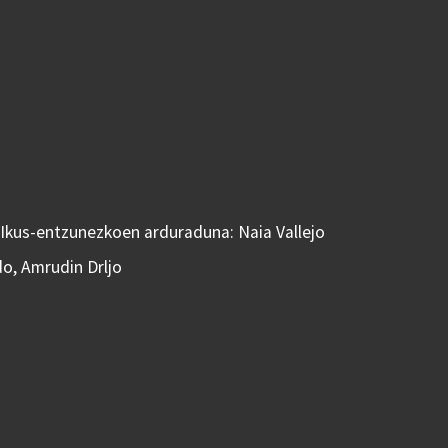
 Ikus-entzunezkoen arduraduna: Naia Vallejo
do, Amrudin Drljo