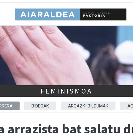
FEMINISMOA
RRERA
BIDEOAK
ARGAZKI BILDUMAK
AG
a arrazista bat salatu