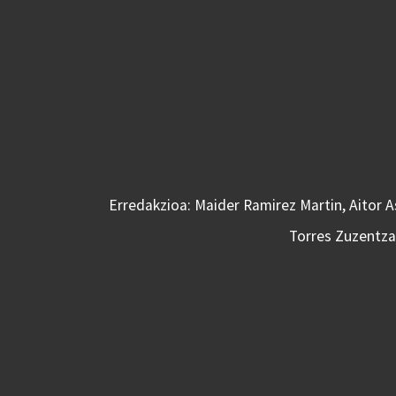
Erredakzioa: Maider Ramirez Martin, Aitor 
Torres Zuzentzai