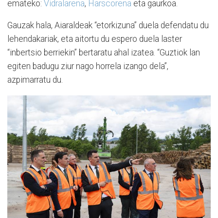
emateko:
Vidralarena
,
Harscorena
eta gaurkoa.
Gauzak hala, Aiaraldeak “etorkizuna” duela defendatu du
lehendakariak, eta aitortu du espero duela laster
“inbertsio berriekin” bertaratu ahal izatea. “Guztiok lan
egiten badugu ziur nago horrela izango dela”,
azpimarratu du.