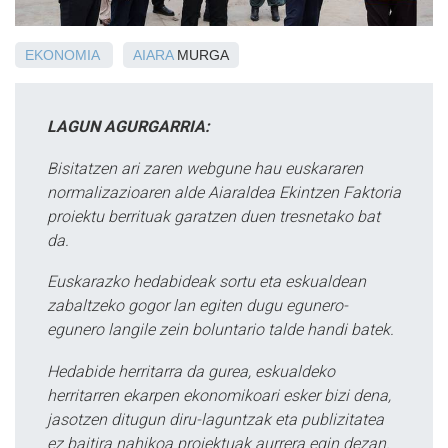
EKONOMIA
AIARA
MURGA
LAGUN AGURGARRIA:
Bisitatzen ari zaren webgune hau euskararen
normalizazioaren alde Aiaraldea Ekintzen Faktoria
proiektu berrituak garatzen duen tresnetako bat
da.
Euskarazko hedabideak sortu eta eskualdean
zabaltzeko gogor lan egiten dugu egunero-
egunero langile zein boluntario talde handi batek.
Hedabide herritarra da gurea, eskualdeko
herritarren ekarpen ekonomikoari esker bizi dena,
jasotzen ditugun diru-laguntzak eta publizitatea
ez baitira nahikoa proiektuak aurrera egin dezan.