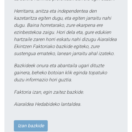
Herritarra, anitza eta independentea den
kazetaritza egiten dugu, eta egiten jarraitu nahi
dugu. Baina horretarako, zure ekarpena ere
ezinbestekoa zaigu. Hori dela eta, gure edukien
hartzaile zaren horri eskatu nahi dizugu Aiaraldea
Ekintzen Faktoriako bazkide egiteko, zure
sustengua emateko, lanean jarraitu ahal izateko.
Bazkideek onura eta abantaila ugari dituzte
gainera, beheko botoian klik eginda topatuko
duzu informazio hori guztia.
Faktoria izan, egin zaitez bazkide.
Aiaraldea Hedabideko lantaldea.
Izan bazkide