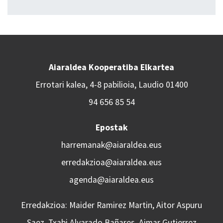
Aiaraldea Kooperatiba Elkartea
Errotari kalea, 4-8 pabilioia, Laudio 01400
94 656 85 54
Epostak
harremanak@aiaraldea.eus
erredakzioa@aiaraldea.eus
agenda@aiaraldea.eus
Erredakzioa: Maider Ramirez Martin, Aitor Aspuru
Saez, Txabi Alvarado Bañares, Aimar Gutierrez