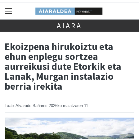
AIARA
Ekoizpena hirukoiztu eta
ehun enplegu sortzea
aurreikusi dute Etorkik eta
Lanak, Murgan instalazio
berria irekita
Txabi Alvarado Bañares
2026ko maiatzaren 11