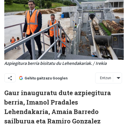
Azpiegitura berria bisitatu du Lehendakariak. / Irekia
Entzun
Gehitu gaitzazu Googlen
Gaur inauguratu dute azpiegitura
berria, Imanol Pradales
Lehendakaria, Amaia Barredo
sailburua eta Ramiro Gonzalez