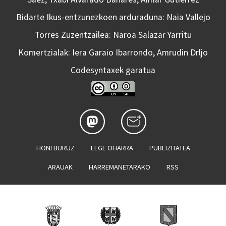
Bidarte Ikus-entzunezkoen arduraduna: Naia Vallejo
Torres Zuzentzailea: Naroa Salazar Yarritu
Komertzialak: Iera Garaio Ibarrondo, Amrudin Drljo
Codesyntaxek garatua
HONI BURUZ
LEGE OHARRA
PUBLIZITATEA
ARAUAK
HARREMANETARAKO
RSS