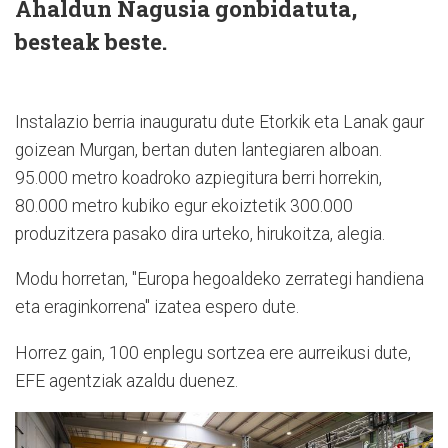
Ahaldun Nagusia gonbidatuta,
besteak beste.
Instalazio berria inauguratu dute Etorkik eta Lanak gaur
goizean Murgan, bertan duten lantegiaren alboan.
95.000 metro koadroko azpiegitura berri horrekin,
80.000 metro kubiko egur ekoiztetik 300.000
produzitzera pasako dira urteko, hirukoitza, alegia.
Modu horretan, "Europa hegoaldeko zerrategi handiena
eta eraginkorrena" izatea espero dute.
Horrez gain, 100 enplegu sortzea ere aurreikusi dute,
EFE agentziak azaldu duenez.