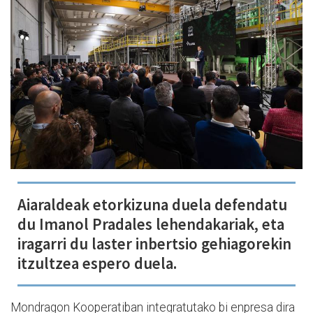
Aiaraldeak etorkizuna duela defendatu
du Imanol Pradales lehendakariak, eta
iragarri du laster inbertsio gehiagorekin
itzultzea espero duela.
Mondragon Kooperatiban integratutako bi enpresa dira