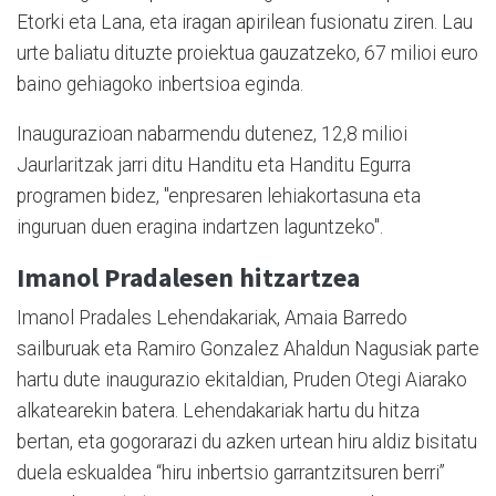
Etorki eta Lana, eta iragan apirilean fusionatu ziren. Lau
urte baliatu dituzte proiektua gauzatzeko, 67 milioi euro
baino gehiagoko inbertsioa eginda.
Inaugurazioan nabarmendu dutenez, 12,8 milioi
Jaurlaritzak jarri ditu Handitu eta Handitu Egurra
programen bidez, "enpresaren lehiakortasuna eta
inguruan duen eragina indartzen laguntzeko".
Imanol Pradalesen hitzartzea
Imanol Pradales Lehendakariak, Amaia Barredo
sailburuak eta Ramiro Gonzalez Ahaldun Nagusiak parte
hartu dute inaugurazio ekitaldian, Pruden Otegi Aiarako
alkatearekin batera. Lehendakariak hartu du hitza
bertan, eta gogorarazi du azken urtean hiru aldiz bisitatu
duela eskualdea “hiru inbertsio garrantzitsuren berri”