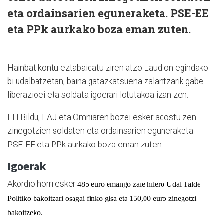
eta ordainsarien eguneraketa. PSE-EE
eta PPk aurkako boza eman zuten.
Hainbat kontu eztabaidatu ziren atzo Laudion egindako
bi udalbatzetan, baina gatazkatsuena zalantzarik gabe
liberazioei eta soldata igoerari lotutakoa izan zen.
EH Bildu, EAJ eta Omniaren bozei esker adostu zen
zinegotzien soldaten eta ordainsarien eguneraketa.
PSE-EE eta PPk aurkako boza eman zuten.
Igoerak
Akordio horri esker
485 euro emango zaie hilero Udal Talde
Politiko bakoitzari osagai finko gisa eta 150,00 euro zinegotzi
bakoitzeko.