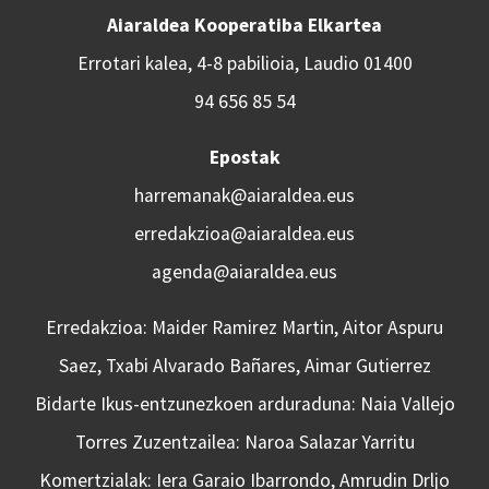
Aiaraldea Kooperatiba Elkartea
Errotari kalea, 4-8 pabilioia, Laudio 01400
94 656 85 54
Epostak
harremanak@aiaraldea.eus
erredakzioa@aiaraldea.eus
agenda@aiaraldea.eus
Erredakzioa: Maider Ramirez Martin, Aitor Aspuru
Saez, Txabi Alvarado Bañares, Aimar Gutierrez
Bidarte Ikus-entzunezkoen arduraduna: Naia Vallejo
Torres Zuzentzailea: Naroa Salazar Yarritu
Komertzialak: Iera Garaio Ibarrondo, Amrudin Drljo