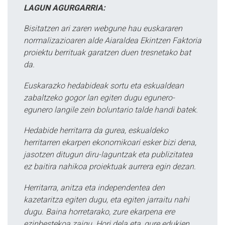
LAGUN AGURGARRIA:
Bisitatzen ari zaren webgune hau euskararen
normalizazioaren alde Aiaraldea Ekintzen Faktoria
proiektu berrituak garatzen duen tresnetako bat
da.
Euskarazko hedabideak sortu eta eskualdean
zabaltzeko gogor lan egiten dugu egunero-
egunero langile zein boluntario talde handi batek.
Hedabide herritarra da gurea, eskualdeko
herritarren ekarpen ekonomikoari esker bizi dena,
jasotzen ditugun diru-laguntzak eta publizitatea
ez baitira nahikoa proiektuak aurrera egin dezan.
Herritarra, anitza eta independentea den
kazetaritza egiten dugu, eta egiten jarraitu nahi
dugu. Baina horretarako, zure ekarpena ere
ezinbestekoa zaigu. Hori dela eta, gure edukien