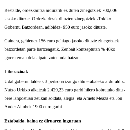
Bestalde, ordezkaritza ardurarik ez duten zinegotziek 700,00€
jasoko dituzte. Ordezkaritzak dituzten zinegotziek -Tokiko
Gobernu Batzordean, adibidez- 950 euro jasoko dituzte.
Gainera, gehienez 156 euro gehiago jasoko dituzte zinegotziek
batzordetan parte hartzeagatik. Zenbait kontzeptutan % 40ko
igoera eman dela aipatu zuten udalbatzan.
Liberazioak
Udal gobernu taldeak 3 pertsona izango ditu erabateko arduraldiz.
Natxo Urkixo alkateak 2.429,23 euro garbi hilero kobratuko ditu -
bere lanpostuan zeukan soldata, alegia- eta Amets Meaza eta Jon
Ander Altubek 1900 euro garbi.
Eztabaida, baina ez diruaren inguruan