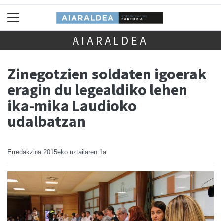
AIARALDEA
Zinegotzien soldaten igoerak
eragin du legealdiko lehen
ika-mika Laudioko
udalbatzan
Erredakzioa
2015eko uztailaren 1a