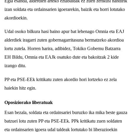
Egia esanda, alderdien arteko eztabaidak ez zuen zerikusi handirik
izan soldata eta ordainsarien igoerarekin, baizik eta horri lotutako
akordioekin.
Udal osoko bilkura hasi baino apur bat lehenago Omnia eta EAJ
alderdiek iragarri zuten gobernagarritasuna bermatzeko akordioa
lortu zutela. Horren harira, adibidez, Tokiko Gobernu Batzarra
EH Bildu, Omnia eta EAJk osatuko dute eta bakoitzak 2 kide
izango ditu.
PP eta PSE-EEk kritikatu zuten akordio hori lortzeko ez zela
haiekin hitz egin.
Oposiziorako liberatuak
Esan bezala, soldata eta ordainsariei buruzko ika mika beste gauza
batzuei lotu zuten PP eta PSE-EEk. PPk kritikatu zuen soldaten
eta ordainsarien igoera udal taldeak lortutako bi liberazioekin