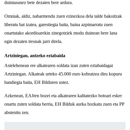
duintasunez bete dezaten bere ardura.
Omniak, aldiz, nabarmendu zuen ezinezkoa dela talde bakoitzak
liberatu bat izatea, garestiegia baita, baina azpimarratu zuen
onartutako akordioarekin zinegotziek modu duinean bere lana
egin dezaten tresnak jarri direla.
Artziniegan, antzeko eztabaida
Astelehenean ere alkatearen soldata izan zuten eztabaidagai
Artziniegan. Alkateak urteko 45.000 euro kobratzea diru kopuru
handiegia baita,
EH Bilduren ustez
.
Azkenean, EAJren bozei eta alkatearen kalitatezko botoari esker
onartu zuten soldata berria, EH Bilduk aurka bozkatu zuen eta PP
abstenitu zen.