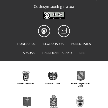
Codesyntaxek garatua
HONI BURUZ
LEGE OHARRA
PUBLIZITATEA
ARAUAK
HARREMANETARAKO
RSS