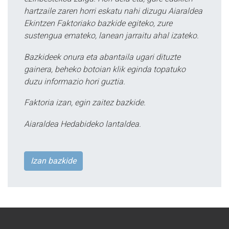
hartzaile zaren horri eskatu nahi dizugu Aiaraldea
Ekintzen Faktoriako bazkide egiteko, zure
sustengua emateko, lanean jarraitu ahal izateko.
Bazkideek onura eta abantaila ugari dituzte
gainera, beheko botoian klik eginda topatuko
duzu informazio hori guztia.
Faktoria izan, egin zaitez bazkide.
Aiaraldea Hedabideko lantaldea.
Izan bazkide