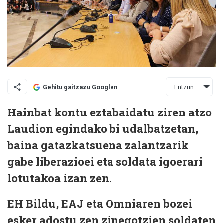
Entzun
Gehitu gaitzazu Googlen
Hainbat kontu eztabaidatu ziren atzo
Laudion egindako bi udalbatzetan,
baina gatazkatsuena zalantzarik
gabe liberazioei eta soldata igoerari
lotutakoa izan zen.
EH Bildu, EAJ eta Omniaren bozei
esker adostu zen zinegotzien soldaten