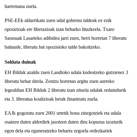
harremana zuela.
PSE-EEk aldarrikatu zuen udal gobernu taldeak ez ezik
oposizioak ere liberazioak izan beharko lituzkeela. Txaro
Sarasuak Lasarteko adibidea jarri zuen, herri horretan 7 liberatu
baitaude, liberatu bat opozisioko talde bakoitzeko.
Soldata duinak
EH Bilduk azaldu zuen Laudioko udala kudeatzeko gutxienez 3
liberatu behar direla. Zentzu horretan argitu zuen aurreko
legealdian EH Bilduk 2 liberatu izan zituela udalak ordaindurik
eta 3. liberatua koalizioak berak finantzatu zuela.
EAJk gogoratu zuen 2001 urtetik hona zinegotziek eta udala
osatzen duten alderdiek jasotzen duten diru kopurua izozturik
egon dela eta eguneratzeko beharra zegoela ordezkariek