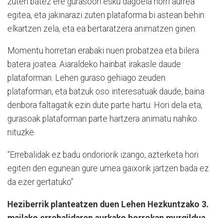
zuten batez ere gurasoon esku dagoela horri aurrea
egitea, eta jakinarazi zuten plataforma bi astean behin
elkartzen zela, eta ea bertaratzera animatzen ginen.
Momentu horretan erabaki nuen probatzea eta bilera
batera joatea. Aiaraldeko hainbat irakasle daude
plataforman. Lehen guraso gehiago zeuden
plataforman, eta batzuk oso interesatuak daude, baina
denbora faltagatik ezin dute parte hartu. Hori dela eta,
gurasoak plataforman parte hartzera animatu nahiko
nituzke.
“Errebalidak ez badu ondoriorik izango, azterketa hori
egiten den egunean gure umea gaixorik jartzen bada ez
da ezer gertatuko”
Heziberrik planteatzen duen Lehen Hezkuntzako 3.
mailako errebalidaren aurkako borrokan murgildua