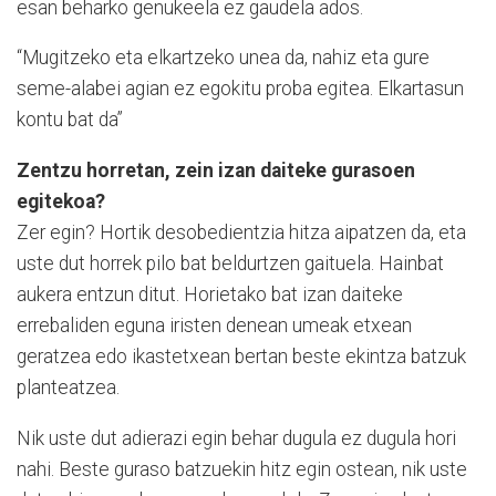
esan beharko genukeela ez gaudela ados.
“Mugitzeko eta elkartzeko unea da, nahiz eta gure
seme-alabei agian ez egokitu proba egitea. Elkartasun
kontu bat da”
Zentzu horretan, zein izan daiteke gurasoen
egitekoa?
Zer egin? Hortik desobedientzia hitza aipatzen da, eta
uste dut horrek pilo bat beldurtzen gaituela. Hainbat
aukera entzun ditut. Horietako bat izan daiteke
errebaliden eguna iristen denean umeak etxean
geratzea edo ikastetxean bertan beste ekintza batzuk
planteatzea.
Nik uste dut adierazi egin behar dugula ez dugula hori
nahi. Beste guraso batzuekin hitz egin ostean, nik uste