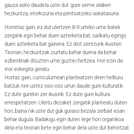
gauza asko daudela uste dut: gure seme alaben
hezkuntza, etorkizuna eta pentsatzeko askatasuna...
Horretaz gain, ez dut ulertzen 8-9 urteko ume batek
zergatik egin behar duen azterketa bat, sailkatu egingo
duen azterketa bat gainera. Ez diot zentzurik ikusten.
Teorian, hezkuntzak ziurtatu behar duena da behar
ezberdinak dituzten ume guztiei heltzea. Hor ezin da
inor eskegita geratu.
Hortaz gain, curriculumean planteatzen diren helburu
batzuk nire ustez oso-oso urrun daude gure kulturatik.
Ez dute gurekin zer ikusirik. Ez dute gure kultura
errespetatzen. Ulertu dezaket zergatik planteatu duten
hori, baina nik uste dut guk guraso bezala zerbait esan
behar dugula. Badakigu egin duten lege hori organikoa
dela eta teorian bete egin behar dela uste dut behintzat