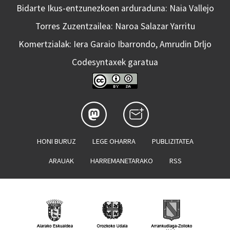
Bidarte Ikus-entzunezkoen arduraduna: Naia Vallejo
Torres Zuzentzailea: Naroa Salazar Yarritu
Komertzialak: Iera Garaio Ibarrondo, Amrudin Drljo
Codesyntaxek garatua
HONI BURUZ
LEGE OHARRA
PUBLIZITATEA
ARAUAK
HARREMANETARAKO
RSS