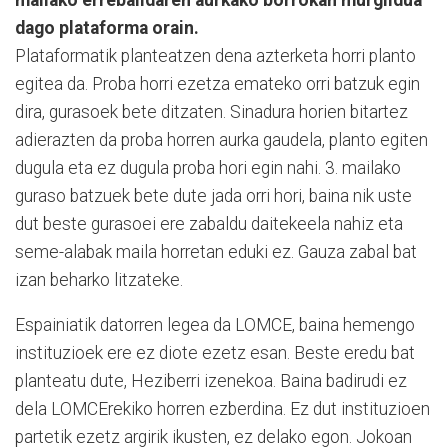
dago plataforma orain.
Plataformatik planteatzen dena azterketa horri planto
egitea da. Proba horri ezetza emateko orri batzuk egin
dira, gurasoek bete ditzaten. Sinadura horien bitartez
adierazten da proba horren aurka gaudela, planto egiten
dugula eta ez dugula proba hori egin nahi. 3. mailako
guraso batzuek bete dute jada orri hori, baina nik uste
dut beste gurasoei ere zabaldu daitekeela nahiz eta
seme-alabak maila horretan eduki ez. Gauza zabal bat
izan beharko litzateke.
Espainiatik datorren legea da LOMCE, baina hemengo
instituzioek ere ez diote ezetz esan. Beste eredu bat
planteatu dute, Heziberri izenekoa. Baina badirudi ez
dela LOMCErekiko horren ezberdina. Ez dut instituzioen
partetik ezetz argirik ikusten, ez delako egon. Jokoan