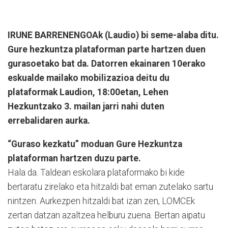
IRUNE BARRENENGOAk (Laudio) bi seme-alaba ditu.
Gure hezkuntza plataforman parte hartzen duen
gurasoetako bat da. Datorren ekainaren 10erako
eskualde mailako mobilizazioa deitu du
plataformak Laudion, 18:00etan, Lehen
Hezkuntzako 3. mailan jarri nahi duten
errebalidaren aurka.
“Guraso kezkatu” moduan Gure Hezkuntza
plataforman hartzen duzu parte.
Hala da. Taldean eskolara plataformako bi kide
bertaratu zirelako eta hitzaldi bat eman zutelako sartu
nintzen. Aurkezpen hitzaldi bat izan zen, LOMCEk
zertan datzan azaltzea helburu zuena. Bertan aipatu