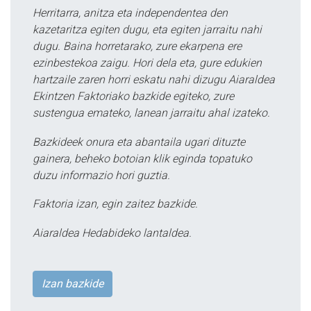
Herritarra, anitza eta independentea den
kazetaritza egiten dugu, eta egiten jarraitu nahi
dugu. Baina horretarako, zure ekarpena ere
ezinbestekoa zaigu. Hori dela eta, gure edukien
hartzaile zaren horri eskatu nahi dizugu Aiaraldea
Ekintzen Faktoriako bazkide egiteko, zure
sustengua emateko, lanean jarraitu ahal izateko.
Bazkideek onura eta abantaila ugari dituzte
gainera, beheko botoian klik eginda topatuko
duzu informazio hori guztia.
Faktoria izan, egin zaitez bazkide.
Aiaraldea Hedabideko lantaldea.
Izan bazkide