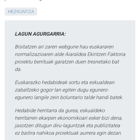
HEZKUNTZA
LAGUN AGURGARRIA:
Bisitatzen ari zaren webgune hau euskararen
normalizazioaren alde Aiaraldea Ekintzen Faktoria
proiektu berrituak garatzen duen tresnetako bat
da.
Euskarazko hedabideak sortu eta eskualdean
zabaltzeko gogor lan egiten dugu egunero-
egunero langile zein boluntario talde handi batek.
Hedabide herritarra da gurea, eskualdeko
herritarren ekarpen ekonomikoari esker bizi dena,
jasotzen ditugun diru-laguntzak eta publizitatea
ez baitira nahikoa proiektuak aurrera egin dezan.