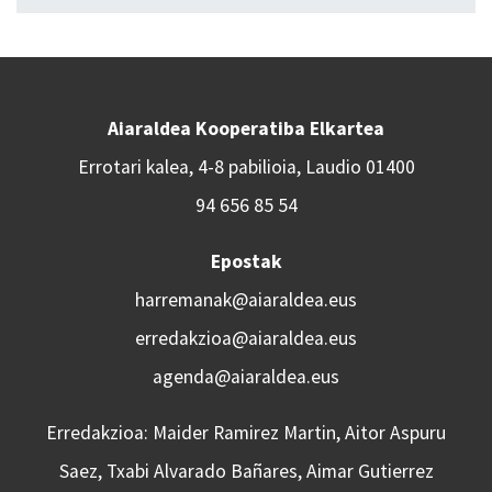
Aiaraldea Kooperatiba Elkartea
Errotari kalea, 4-8 pabilioia, Laudio 01400
94 656 85 54
Epostak
harremanak@aiaraldea.eus
erredakzioa@aiaraldea.eus
agenda@aiaraldea.eus
Erredakzioa: Maider Ramirez Martin, Aitor Aspuru
Saez, Txabi Alvarado Bañares, Aimar Gutierrez