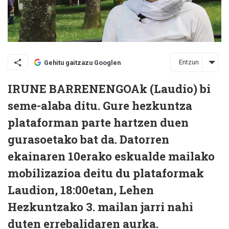
Entzun
Gehitu gaitzazu Googlen
IRUNE BARRENENGOAk (Laudio) bi
seme-alaba ditu. Gure hezkuntza
plataforman parte hartzen duen
gurasoetako bat da. Datorren
ekainaren 10erako eskualde mailako
mobilizazioa deitu du plataformak
Laudion, 18:00etan, Lehen
Hezkuntzako 3. mailan jarri nahi
duten errebalidaren aurka.