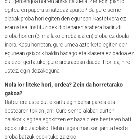
dut gehiengoa horren aurka gaudela. Zer egin planto
egitearen papera sinatzeaz aparte? Ba gure seme-
alabak proba hori egiten den egunean ikastetxera ez
eramatea. Instituzioek diotenaren arabera badirudi
proba horren (3. mailako errebalidaren) proba ez doala
inora. Kasu horretan, gure umea azterketa egiten den
egunean gaixorik baldin badago eta klasera ez badoa ez
da ezer gertatuko, gure ardurapean daude. Hori da, nire
ustez, egin dezakeguna.
Nola lor liteke hori, ordea? Zein da horretarako
gakoa?
Batez ere uste dut elkartu egin behar garela eta
bestearen tokian jarri. Gure seme-alabari aurten
halakorik egitea egokitzen ez bazaio ere besteren bati
egokituko zaiolako. Behin legea martxan jarrita beste
proba batzuk egokituko zaizkio.