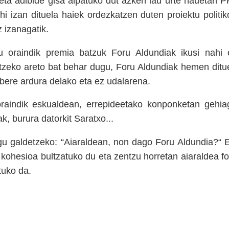
eta adibide gisa aipatuko dut azken lau urte hauetan P
hi izan dituela haiek ordezkatzen duten proiektu politik
 izanagatik.
gu oraindik premia batzuk Foru Aldundiak ikusi nahi 
itzeko areto bat behar dugu, Foru Aldundiak hemen ditu
bere ardura delako eta ez udalarena.
raindik eskualdean, errepideetako konponketan gehia
k, burura datorkit Saratxo...
ugu galdetzeko: “Aiaraldean, non dago Foru Aldundia?“ 
e kohesioa bultzatuko du eta zentzu horretan aiaraldea f
tuko da.