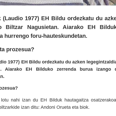
k (Laudio 1977) EH Bildu ordezkatu du azk
ko Biltzar Nagusietan. Aiarako EH Bildu
a hurrengo foru-hauteskundetan.
eta prozesua?
udio 1977) EH Bildu ordezkatu du azken legegintzaldi
an. Aiarako EH Bilduko zerrenda burua izango 
n.
rozesua?
 lotu nahi izan du EH Bilduk hautagaitza osatzerakoa
iltzarkide izan ditu: Andoni Orueta eta biok.