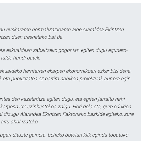
au euskararen normalizazioaren alde Aiaraldea Ekintzen
atzen duen tresnetako bat da.
ta eskualdean zabaltzeko gogor lan egiten dugu egunero-
 talde handi batek.
eskualdeko herritarren ekarpen ekonomikoari esker bizi dena,
 eta publizitatea ez baitira nahikoa proiektuak aurrera egin
ntea den kazetaritza egiten dugu, eta egiten jarraitu nahi
karpena ere ezinbestekoa zaigu. Hori dela eta, gure edukien
hi dizugu Aiaraldea Ekintzen Faktoriako bazkide egiteko, zure
aitu ahal izateko.
ugari dituzte gainera, beheko botoian klik eginda topatuko