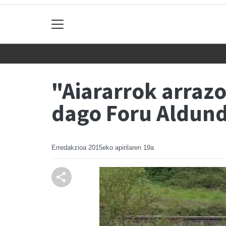
"Aiararrok arrazo
dago Foru Aldund
Erredakzioa
2015eko apirilaren 19a