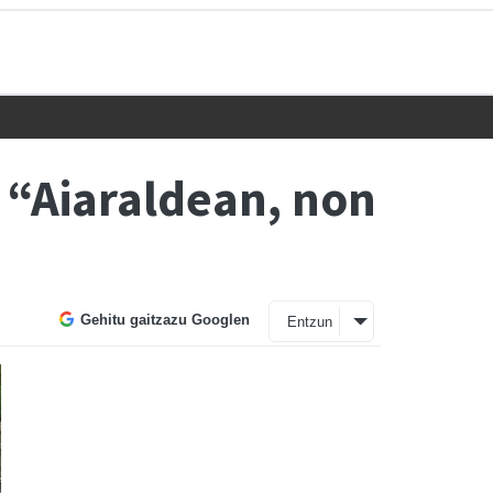
 “Aiaraldean, non
Gehitu gaitzazu Googlen
Entzun