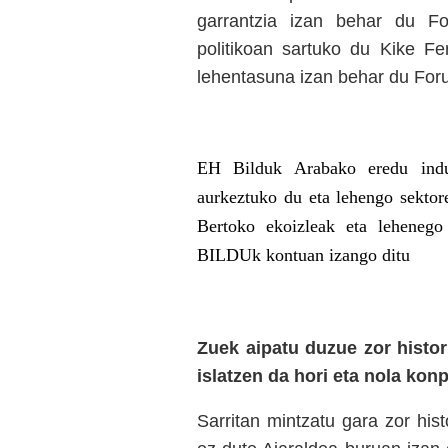
garrantzia izan behar du Fo
politikoan sartuko du Kike F
lehentasuna izan behar du For
EH Bilduk Arabako eredu indust
aurkeztuko du eta lehengo sekto
Bertoko ekoizleak eta leheneg
BILDUk kontuan izango ditu
Zuek aipatu duzue zor histor
islatzen da hori eta nola ko
Sarritan mintzatu gara zor his