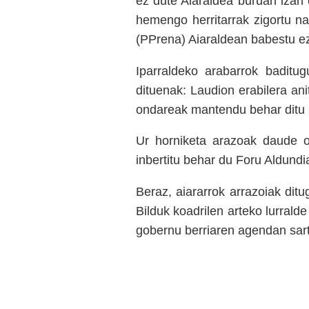
ez dute Aiaraldea buruan izan 
hemengo herritarrak zigortu na
(PPrena) Aiaraldean babestu ez
Iparraldeko arabarrok baditu
dituenak: Laudion erabilera an
ondareak mantendu behar ditu 
Ur horniketa arazoak daude o
inbertitu behar du Foru Aldundia
Beraz, aiararrok arrazoiak dit
Bilduk koadrilen arteko lurrald
gobernu berriaren agendan sar