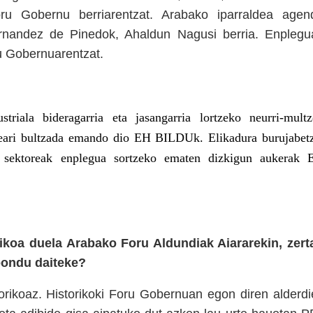
ru Gobernu berriarentzat. Arabako iparraldea agen
ernandez de Pinedok, Ahaldun Nagusi berria. Enplegu
u Gobernuarentzat.
riala bideragarria eta jasangarria lortzeko neurri-multz
reari bultzada emando dio EH BILDUk. Elikadura burujabet
o sektoreak enplegua sortzeko ematen dizkigun aukerak 
ikoa duela Arabako Foru Aldundiak Aiararekin, zert
npondu daiteke?
torikoaz. Historikoki Foru Gobernuan egon diren alderdi