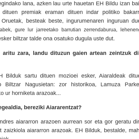
egindako lana, azken lau urte hauetan EH Bildu izan bai
k dituen premiak eraman dituen indar politiko bakarr
u Oruetak, besteak beste, ingurumenaren inguruan du
bek, gure lur jarreetako barrutian zerrendaburua, lehene
esker biltzar talde ona osatuko dugula uste dut.
 aritu zara, landu dituzun gaien artean zeintzuk di
Bilduk sartu dituen mozioei esker, Aiaraldeak ditu
 Biltzar Nagusietan: zor historikoa, Lamuza Parke
o ur horniketa arazoak...
gealdia, bereziki Aiararentzat?
dres aiararron arazoen aurrean sor eta gor geratu dir
t zaizkiola aiararron arazoak. EH Bilduk, bestalde, mah
miak.