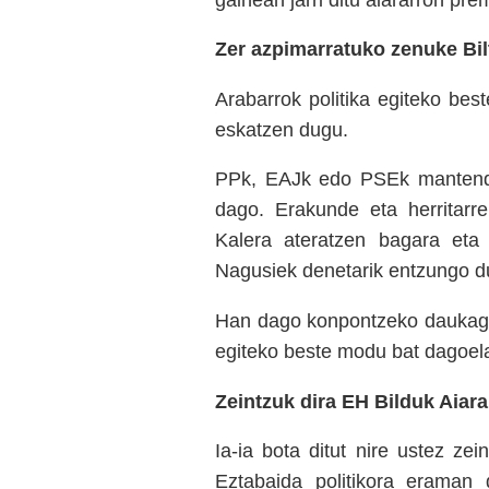
Zer azpimarratuko zenuke Bi
Arabarrok politika egiteko be
eskatzen dugu.
PPk, EAJk edo PSEk mantendu 
dago. Erakunde eta herritarr
Kalera ateratzen bagara eta 
Nagusiek denetarik entzungo d
Han dago konpontzeko daukagun
egiteko beste modu bat dagoela
Zeintzuk dira EH Bilduk Aiara
Ia-ia bota ditut nire ustez ze
Eztabaida politikora eraman 