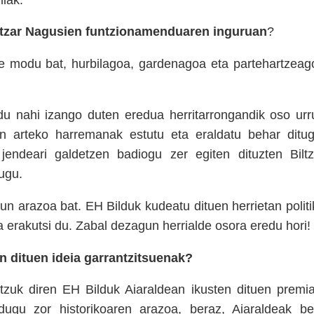
ltzar Nagusien funtzionamenduaren inguruan
?
ste modu bat, hurbilagoa, gardenagoa eta partehartzeag
nahi izango duten eredua herritarrongandik oso urr
en arteko harremanak estutu eta eraldatu behar ditug
jendeari galdetzen badiogu zer egiten dituzten Biltz
ugu.
 arazoa bat. EH Bilduk kudeatu dituen herrietan politi
 erakutsi du. Zabal dezagun herrialde osora eredu hori!
n dituen ideia garrantzitsuenak?
intzuk diren EH Bilduk Aiaraldean ikusten dituen premia
dugu zor historikoaren arazoa, beraz, Aiaraldeak be