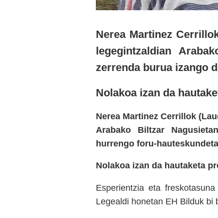
Nerea Martinez Cerrillo
legegintzaldian Araba
zerrenda burua izango d
Nolakoa izan da hautak
Nerea Martinez Cerrillok (La
Arabako Biltzar Nagusiet
hurrengo foru-hauteskundeta
Nolakoa izan da hautaketa p
Esperientzia eta freskotasuna
Legealdi honetan EH Bilduk bi b