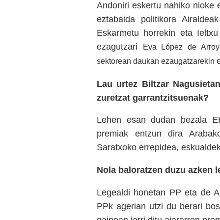
Andoniri eskertu nahiko nioke 
eztabaida politikora Airaldea
Eskarmetu horrekin eta Ieltx
ezagutzari
Eva López de Arroya
sektorean daukan ezaugatzarekin
Lau urtez Biltzar Nagusietan
zuretzat garrantzitsuenak?
Lehen esan dudan bezala EH 
premiak entzun dira Arabako
Saratxoko errepidea, eskualdek
Nola baloratzen duzu azken le
Legealdi honetan PP eta de An
PPk agerian utzi du berari bos
gainean jarri ditu aiararron pre