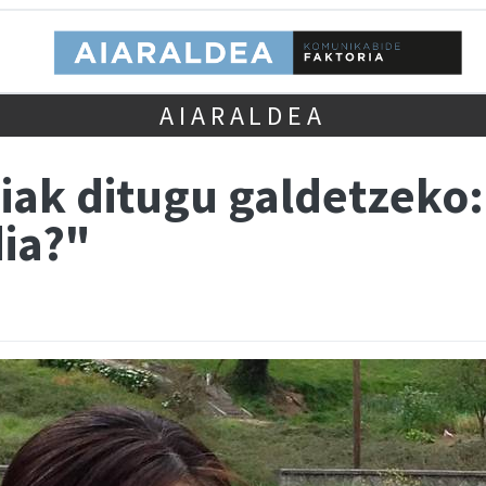
AIARALDEA
iak ditugu galdetzeko:
ia?"