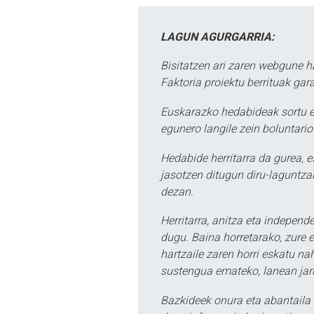
LAGUN AGURGARRIA:
Bisitatzen ari zaren webgune h
Faktoria proiektu berrituak gar
Euskarazko hedabideak sortu e
egunero langile zein boluntario
Hedabide herritarra da gurea, 
jasotzen ditugun diru-laguntzak
dezan.
Herritarra, anitza eta independe
dugu. Baina horretarako, zure e
hartzaile zaren horri eskatu na
sustengua emateko, lanean jarr
Bazkideek onura eta abantaila 