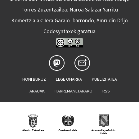
Torres Zuzentzailea: Naroa Salazar Yarritu
Komertzialak: Iera Garaio Ibarrondo, Amrudin Drljo
Codesyntaxek garatua
HONI BURUZ
LEGE OHARRA
PUBLIZITATEA
ARAUAK
HARREMANETARAKO
RSS