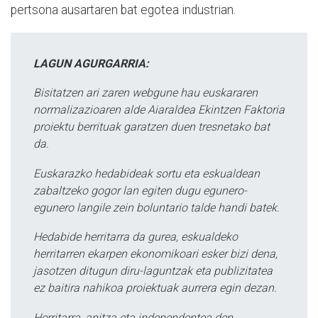
pertsona ausartaren bat egotea industrian.
LAGUN AGURGARRIA:
Bisitatzen ari zaren webgune hau euskararen
normalizazioaren alde Aiaraldea Ekintzen Faktoria
proiektu berrituak garatzen duen tresnetako bat
da.
Euskarazko hedabideak sortu eta eskualdean
zabaltzeko gogor lan egiten dugu egunero-
egunero langile zein boluntario talde handi batek.
Hedabide herritarra da gurea, eskualdeko
herritarren ekarpen ekonomikoari esker bizi dena,
jasotzen ditugun diru-laguntzak eta publizitatea
ez baitira nahikoa proiektuak aurrera egin dezan.
Herritarra, anitza eta independentea den