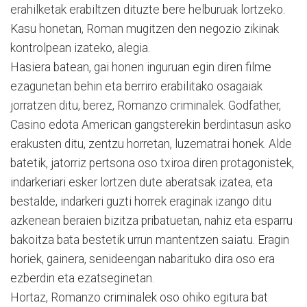
erahilketak erabiltzen dituzte bere helburuak lortzeko.
Kasu honetan, Roman mugitzen den negozio zikinak
kontrolpean izateko, alegia.
Hasiera batean, gai honen inguruan egin diren filme
ezagunetan behin eta berriro erabilitako osagaiak
jorratzen ditu, berez, Romanzo criminalek. Godfather,
Casino edota American gangsterekin berdintasun asko
erakusten ditu, zentzu horretan, luzematrai honek. Alde
batetik, jatorriz pertsona oso txiroa diren protagonistek,
indarkeriari esker lortzen dute aberatsak izatea, eta
bestalde, indarkeri guzti horrek eraginak izango ditu
azkenean beraien bizitza pribatuetan, nahiz eta esparru
bakoitza bata bestetik urrun mantentzen saiatu. Eragin
horiek, gainera, senideengan nabarituko dira oso era
ezberdin eta ezatseginetan.
Hortaz, Romanzo criminalek oso ohiko egitura bat