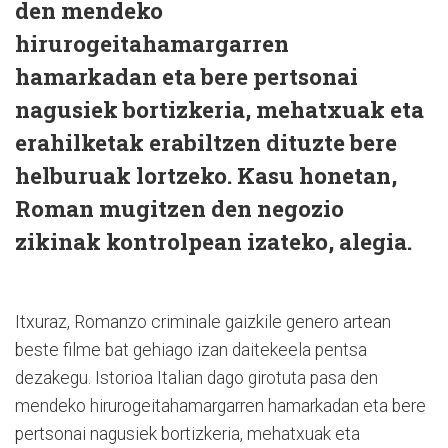
den mendeko
hirurogeitahamargarren
hamarkadan eta bere pertsonai
nagusiek bortizkeria, mehatxuak eta
erahilketak erabiltzen dituzte bere
helburuak lortzeko. Kasu honetan,
Roman mugitzen den negozio
zikinak kontrolpean izateko, alegia.
Itxuraz, Romanzo criminale gaizkile genero artean
beste filme bat gehiago izan daitekeela pentsa
dezakegu. Istorioa Italian dago girotuta pasa den
mendeko hirurogeitahamargarren hamarkadan eta bere
pertsonai nagusiek bortizkeria, mehatxuak eta