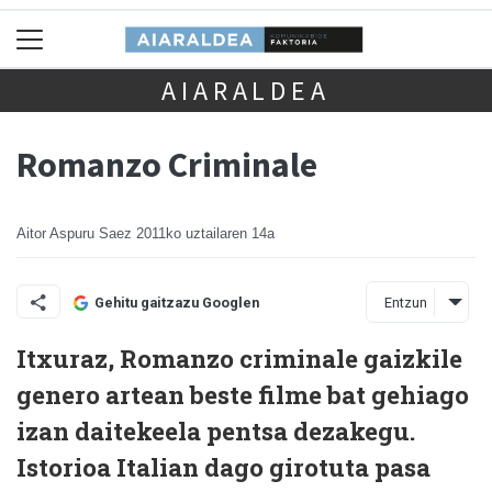
AIARALDEA
Romanzo Criminale
Aitor Aspuru Saez
2011ko uztailaren 14a
Entzun
Gehitu gaitzazu Googlen
Itxuraz, Romanzo criminale gaizkile
genero artean beste filme bat gehiago
izan daitekeela pentsa dezakegu.
Istorioa Italian dago girotuta pasa