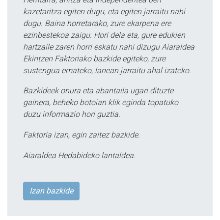
kazetaritza egiten dugu, eta egiten jarraitu nahi
dugu. Baina horretarako, zure ekarpena ere
ezinbestekoa zaigu. Hori dela eta, gure edukien
hartzaile zaren horri eskatu nahi dizugu Aiaraldea
Ekintzen Faktoriako bazkide egiteko, zure
sustengua emateko, lanean jarraitu ahal izateko.
Bazkideek onura eta abantaila ugari dituzte
gainera, beheko botoian klik eginda topatuko
duzu informazio hori guztia.
Faktoria izan, egin zaitez bazkide.
Aiaraldea Hedabideko lantaldea.
Izan bazkide