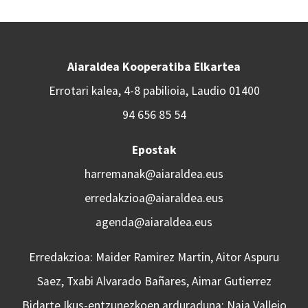
Aiaraldea Kooperatiba Elkartea
Errotari kalea, 4-8 pabilioia, Laudio 01400
94 656 85 54
Epostak
harremanak@aiaraldea.eus
erredakzioa@aiaraldea.eus
agenda@aiaraldea.eus
Erredakzioa: Maider Ramirez Martin, Aitor Aspuru
Saez, Txabi Alvarado Bañares, Aimar Gutierrez
Bidarte Ikus-entzunezkoen arduraduna: Naia Vallejo