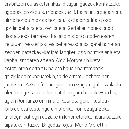
erabiltzen du askotan ikusi ditugun gauzak kontatzeko
(igoerak, erorketak, mendekuak...), baina interesgarriena
filme honetan ez da hori baizik eta errealitate oso
gordin bat azaleratzen duela. Gertakari horiek ondo
dastatzeko, tamalez, Italiako historio modernoaren
inguruan zeozer jakitea beharrezkoa da: garai horietan
zegoen gatazkak -batipat langileri oso borrokalaria eta
kapitalismoaren artean, Aldo Mororen hilketa,
estatuaren gerra zikina eta hauen harremanak
gaizkileen munduarekin, talde armatu ezberdinen
jaiotzea... Azken finean, giro hori ezagutu gabe zaila da
ulertzea gertatzen diren atal lazgarri batzuk. Hori bai,
agian Romanzo criminale ikusi eta gero, ikusleak
ibilbide eta testuinguru historiko hori ezagutzeko
ahalegin bat egin dezake (nik horretarako liburu batzuk
aipatuko nituzke, Brigadas rojas -Mario Morettiri