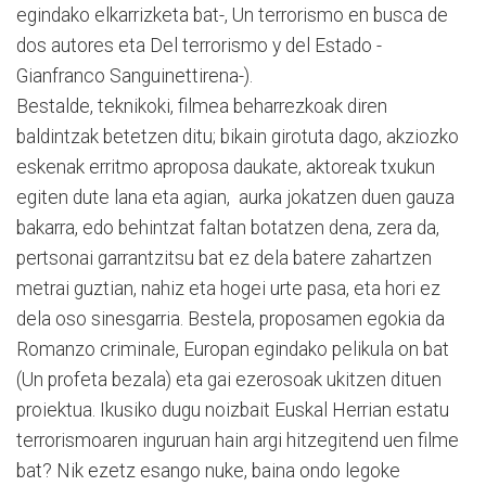
egindako elkarrizketa bat-, Un terrorismo en busca de
dos autores eta Del terrorismo y del Estado -
Gianfranco Sanguinettirena-).
Bestalde, teknikoki, filmea beharrezkoak diren
baldintzak betetzen ditu; bikain girotuta dago, akziozko
eskenak erritmo aproposa daukate, aktoreak txukun
egiten dute lana eta agian, aurka jokatzen duen gauza
bakarra, edo behintzat faltan botatzen dena, zera da,
pertsonai garrantzitsu bat ez dela batere zahartzen
metrai guztian, nahiz eta hogei urte pasa, eta hori ez
dela oso sinesgarria. Bestela, proposamen egokia da
Romanzo criminale, Europan egindako pelikula on bat
(Un profeta bezala) eta gai ezerosoak ukitzen dituen
proiektua. Ikusiko dugu noizbait Euskal Herrian estatu
terrorismoaren inguruan hain argi hitzegitend uen filme
bat? Nik ezetz esango nuke, baina ondo legoke