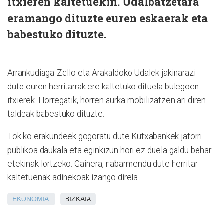
itxieren kaltetuekin. Udalbatzetara
eramango dituzte euren eskaerak eta
babestuko dituzte.
Arrankudiaga-Zollo eta Arakaldoko Udalek jakinarazi
dute euren herritarrak ere kaltetuko dituela bulegoen
itxierek. Horregatik, horren aurka mobilizatzen ari diren
taldeak babestuko dituzte.
Tokiko erakundeek gogoratu dute Kutxabankek jatorri
publikoa daukala eta eginkizun hori ez duela galdu behar
etekinak lortzeko. Gainera, nabarmendu dute herritar
kaltetuenak adinekoak izango direla.
EKONOMIA
BIZKAIA