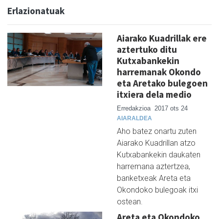
Erlazionatuak
Aiarako Kuadrillak ere
aztertuko ditu
Kutxabankekin
harremanak Okondo
eta Aretako bulegoen
itxiera dela medio
Erredakzioa
2017 ots 24
AIARALDEA
Aho batez onartu zuten
Aiarako Kuadrillan atzo
Kutxabankekin daukaten
harremana aztertzea,
banketxeak Areta eta
Okondoko bulegoak itxi
ostean.
Areta eta Okondoko