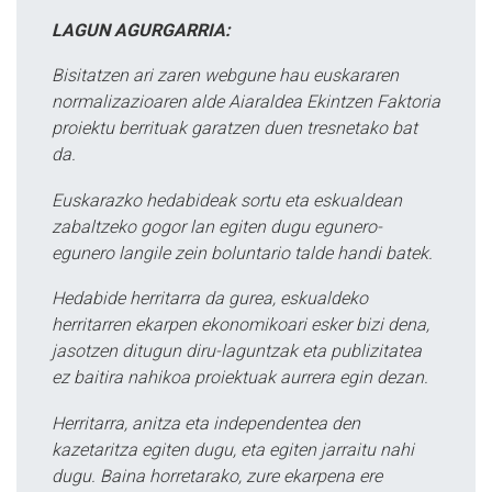
LAGUN AGURGARRIA:
Bisitatzen ari zaren webgune hau euskararen
normalizazioaren alde Aiaraldea Ekintzen Faktoria
proiektu berrituak garatzen duen tresnetako bat
da.
Euskarazko hedabideak sortu eta eskualdean
zabaltzeko gogor lan egiten dugu egunero-
egunero langile zein boluntario talde handi batek.
Hedabide herritarra da gurea, eskualdeko
herritarren ekarpen ekonomikoari esker bizi dena,
jasotzen ditugun diru-laguntzak eta publizitatea
ez baitira nahikoa proiektuak aurrera egin dezan.
Herritarra, anitza eta independentea den
kazetaritza egiten dugu, eta egiten jarraitu nahi
dugu. Baina horretarako, zure ekarpena ere