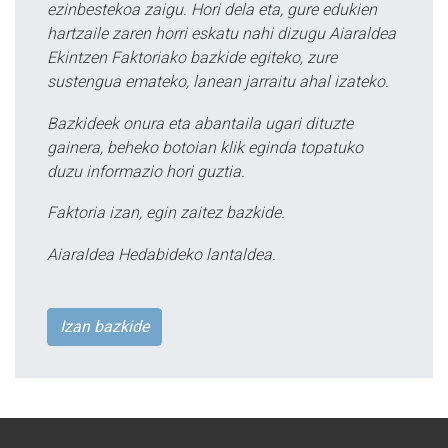
ezinbestekoa zaigu. Hori dela eta, gure edukien
hartzaile zaren horri eskatu nahi dizugu Aiaraldea
Ekintzen Faktoriako bazkide egiteko, zure
sustengua emateko, lanean jarraitu ahal izateko.
Bazkideek onura eta abantaila ugari dituzte
gainera, beheko botoian klik eginda topatuko
duzu informazio hori guztia.
Faktoria izan, egin zaitez bazkide.
Aiaraldea Hedabideko lantaldea.
Izan bazkide