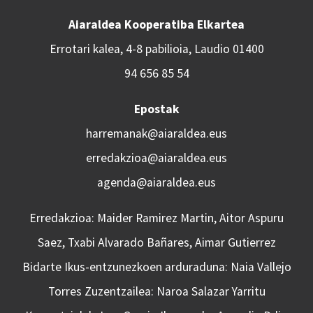
Aiaraldea Kooperatiba Elkartea
Errotari kalea, 4-8 pabilioia, Laudio 01400
94 656 85 54
Epostak
harremanak@aiaraldea.eus
erredakzioa@aiaraldea.eus
agenda@aiaraldea.eus
Erredakzioa: Maider Ramirez Martin, Aitor Aspuru
Saez, Txabi Alvarado Bañares, Aimar Gutierrez
Bidarte Ikus-entzunezkoen arduraduna: Naia Vallejo
Torres Zuzentzailea: Naroa Salazar Yarritu