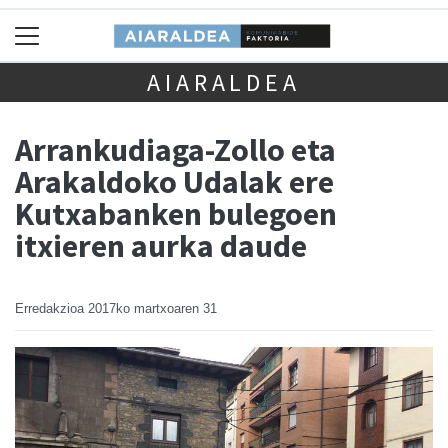
AIARALDEA
Arrankudiaga-Zollo eta
Arakaldoko Udalak ere
Kutxabanken bulegoen
itxieren aurka daude
Erredakzioa
2017ko martxoaren 31