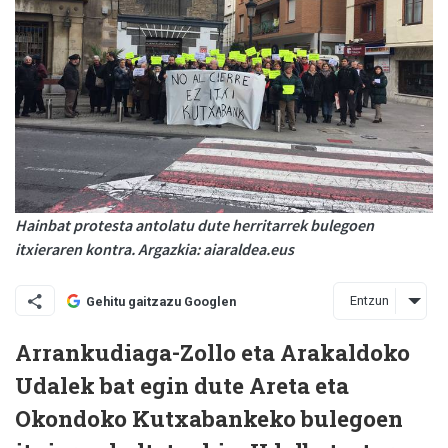
Hainbat protesta antolatu dute herritarrek bulegoen
itxieraren kontra. Argazkia: aiaraldea.eus
Entzun
Gehitu gaitzazu Googlen
Arrankudiaga-Zollo eta Arakaldoko
Udalek bat egin dute Areta eta
Okondoko Kutxabankeko bulegoen