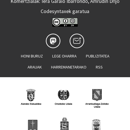
Komertzialak: Iera Garaio Ibarrondo, Amrudin Drljo
Codesyntaxek garatua
HONI BURUZ
LEGE OHARRA
PUBLIZITATEA
ARAUAK
HARREMANETARAKO
RSS