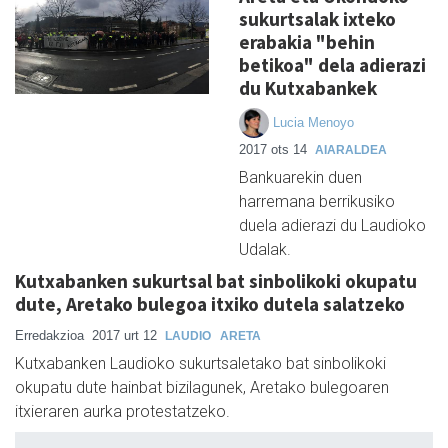
sukurtsalak ixteko
erabakia "behin
betikoa" dela adierazi
du Kutxabankek
Lucia Menoyo
2017 ots 14
AIARALDEA
Bankuarekin duen
harremana berrikusiko
duela adierazi du Laudioko
Udalak.
Kutxabanken sukurtsal bat sinbolikoki okupatu
dute, Aretako bulegoa itxiko dutela salatzeko
Erredakzioa
2017 urt 12
LAUDIO
ARETA
Kutxabanken Laudioko sukurtsaletako bat sinbolikoki
okupatu dute hainbat bizilagunek, Aretako bulegoaren
itxieraren aurka protestatzeko.