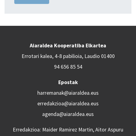
Aiaraldea Kooperatiba Elkartea
Errotari kalea, 4-8 pabilioia, Laudio 01400
94 656 85 54
Epostak
harremanak@aiaraldea.eus
erredakzioa@aiaraldea.eus
agenda@aiaraldea.eus
Erredakzioa: Maider Ramirez Martin, Aitor Aspuru