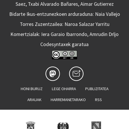
Saez, Txabi Alvarado Bañares, Aimar Gutierrez
Bidarte Ikus-entzunezkoen arduraduna: Naia Vallejo
Torres Zuzentzailea: Naroa Salazar Yarritu
Komertzialak: Iera Garaio Ibarrondo, Amrudin Drljo
Codesyntaxek garatua
HONI BURUZ
LEGE OHARRA
PUBLIZITATEA
ARAUAK
HARREMANETARAKO
RSS