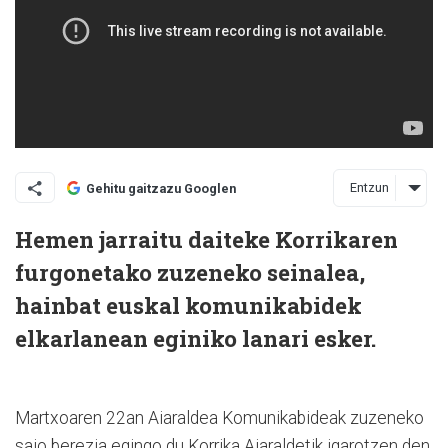
Entzun
Gehitu gaitzazu Googlen
Hemen jarraitu daiteke Korrikaren
furgonetako zuzeneko seinalea,
hainbat euskal komunikabidek
elkarlanean eginiko lanari esker.
Martxoaren 22an Aiaraldea Komunikabideak zuzeneko
saio berezia egingo du Korrika Aiaraldetik igarotzen den