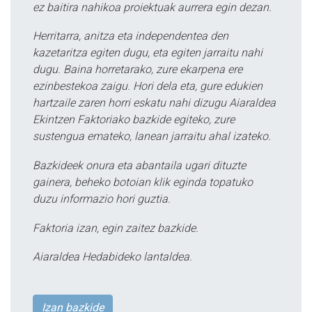
ez baitira nahikoa proiektuak aurrera egin dezan.
Herritarra, anitza eta independentea den
kazetaritza egiten dugu, eta egiten jarraitu nahi
dugu. Baina horretarako, zure ekarpena ere
ezinbestekoa zaigu. Hori dela eta, gure edukien
hartzaile zaren horri eskatu nahi dizugu Aiaraldea
Ekintzen Faktoriako bazkide egiteko, zure
sustengua emateko, lanean jarraitu ahal izateko.
Bazkideek onura eta abantaila ugari dituzte
gainera, beheko botoian klik eginda topatuko
duzu informazio hori guztia.
Faktoria izan, egin zaitez bazkide.
Aiaraldea Hedabideko lantaldea.
Izan bazkide