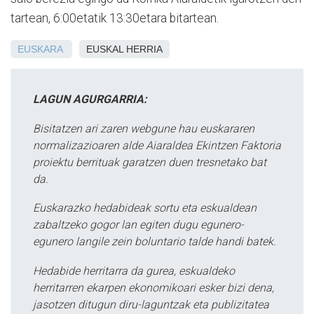
tartean, 6:00etatik 13:30etara bitartean.
EUSKARA
EUSKAL HERRIA
LAGUN AGURGARRIA:
Bisitatzen ari zaren webgune hau euskararen
normalizazioaren alde Aiaraldea Ekintzen Faktoria
proiektu berrituak garatzen duen tresnetako bat
da.
Euskarazko hedabideak sortu eta eskualdean
zabaltzeko gogor lan egiten dugu egunero-
egunero langile zein boluntario talde handi batek.
Hedabide herritarra da gurea, eskualdeko
herritarren ekarpen ekonomikoari esker bizi dena,
jasotzen ditugun diru-laguntzak eta publizitatea