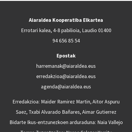
Aiaraldea Kooperatiba Elkartea
Errotari kalea, 4-8 pabilioia, Laudio 01400
94 656 85 54
Epostak
harremanak@aiaraldea.eus
erredakzioa@aiaraldea.eus
agenda@aiaraldea.eus
Erredakzioa: Maider Ramirez Martin, Aitor Aspuru
Saez, Txabi Alvarado Bañares, Aimar Gutierrez
Bidarte Ikus-entzunezkoen arduraduna: Naia Vallejo