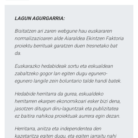
LAGUN AGURGARRIA:
Bisitatzen ari zaren webgune hau euskararen
normalizazioaren alde Aiaraldea Ekintzen Faktoria
proiektu berrituak garatzen duen tresnetako bat
da.
Euskarazko hedabideak sortu eta eskualdean
zabaltzeko gogor lan egiten dugu egunero-
egunero langile zein boluntario talde handi batek.
Hedabide herritarra da gurea, eskualdeko
herritarren ekarpen ekonomikoari esker bizi dena,
jasotzen ditugun diru-laguntzak eta publizitatea
ez baitira nahikoa proiektuak aurrera egin dezan.
Herritarra, anitza eta independentea den
kazetaritza egiten dugu, eta egiten jarraitu nahi