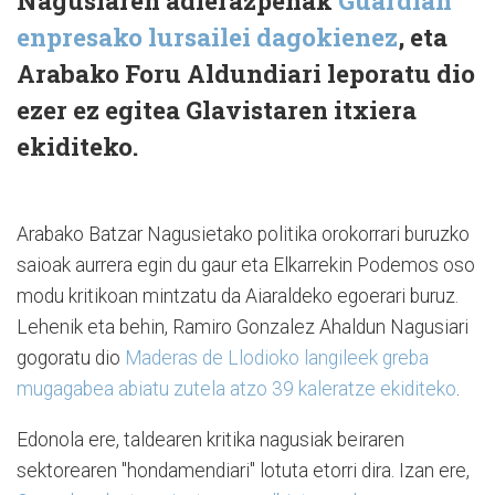
Nagusiaren adierazpenak
Guardian
enpresako lursailei dagokienez
, eta
Arabako Foru Aldundiari leporatu dio
ezer ez egitea Glavistaren itxiera
ekiditeko.
Arabako Batzar Nagusietako politika orokorrari buruzko
saioak aurrera egin du gaur eta Elkarrekin Podemos oso
modu kritikoan mintzatu da Aiaraldeko egoerari buruz.
Lehenik eta behin, Ramiro Gonzalez Ahaldun Nagusiari
gogoratu dio
Maderas de Llodioko langileek greba
mugagabea abiatu zutela atzo 39 kaleratze ekiditeko
.
Edonola ere, taldearen kritika nagusiak beiraren
sektorearen "hondamendiari" lotuta etorri dira. Izan ere,