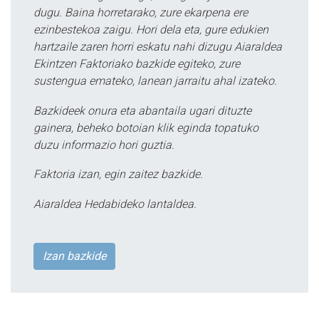
dugu. Baina horretarako, zure ekarpena ere
ezinbestekoa zaigu. Hori dela eta, gure edukien
hartzaile zaren horri eskatu nahi dizugu Aiaraldea
Ekintzen Faktoriako bazkide egiteko, zure
sustengua emateko, lanean jarraitu ahal izateko.
Bazkideek onura eta abantaila ugari dituzte
gainera, beheko botoian klik eginda topatuko
duzu informazio hori guztia.
Faktoria izan, egin zaitez bazkide.
Aiaraldea Hedabideko lantaldea.
Izan bazkide