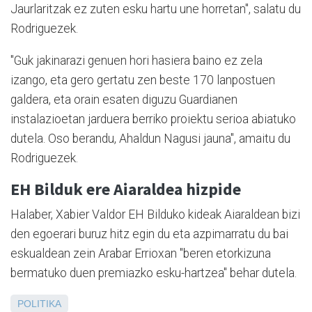
Jaurlaritzak ez zuten esku hartu une horretan", salatu du
Rodriguezek.
"Guk jakinarazi genuen hori hasiera baino ez zela
izango, eta gero gertatu zen beste 170 lanpostuen
galdera, eta orain esaten diguzu Guardianen
instalazioetan jarduera berriko proiektu serioa abiatuko
dutela. Oso berandu, Ahaldun Nagusi jauna", amaitu du
Rodriguezek.
EH Bilduk ere Aiaraldea hizpide
Halaber, Xabier Valdor EH Bilduko kideak Aiaraldean bizi
den egoerari buruz hitz egin du eta azpimarratu du bai
eskualdean zein Arabar Errioxan "beren etorkizuna
bermatuko duen premiazko esku-hartzea" behar dutela.
POLITIKA