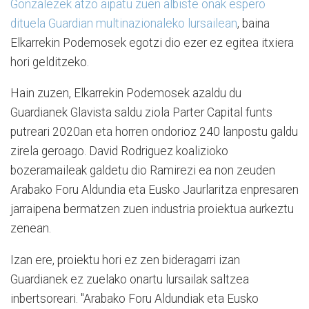
Gonzalezek atzo aipatu zuen albiste onak espero
dituela Guardian multinazionaleko lursailean
, baina
Elkarrekin Podemosek egotzi dio ezer ez egitea itxiera
hori gelditzeko.
Hain zuzen, Elkarrekin Podemosek azaldu du
Guardianek Glavista saldu ziola Parter Capital funts
putreari 2020an eta horren ondorioz 240 lanpostu galdu
zirela geroago. David Rodriguez koalizioko
bozeramaileak galdetu dio Ramirezi ea non zeuden
Arabako Foru Aldundia eta Eusko Jaurlaritza enpresaren
jarraipena bermatzen zuen industria proiektua aurkeztu
zenean.
Izan ere, proiektu hori ez zen bideragarri izan
Guardianek ez zuelako onartu lursailak saltzea
inbertsoreari. "Arabako Foru Aldundiak eta Eusko