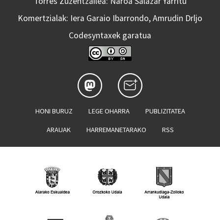
Torres Zuzentzailea: Naroa Salazar Yarritu
Komertzialak: Iera Garaio Ibarrondo, Amrudin Drljo
Codesyntaxek garatua
HONI BURUZ
LEGE OHARRA
PUBLIZITATEA
ARAUAK
HARREMANETARAKO
RSS