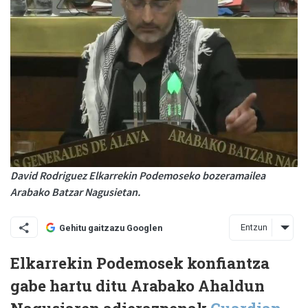
David Rodriguez Elkarrekin Podemoseko bozeramailea
Arabako Batzar Nagusietan.
Entzun
Gehitu gaitzazu Googlen
Elkarrekin Podemosek konfiantza
gabe hartu ditu Arabako Ahaldun