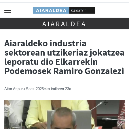
AIARALDEA
Aiaraldeko industria
sektorean utzikeriaz jokatzea
leporatu dio Elkarrekin
Podemosek Ramiro Gonzalezi
Aitor Aspuru Saez
2025eko irailaren 23a