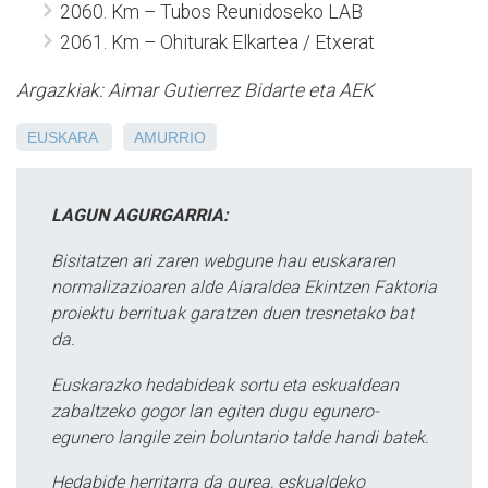
2060. Km – Tubos Reunidoseko LAB
2061. Km – Ohiturak Elkartea / Etxerat
Argazkiak: Aimar Gutierrez Bidarte eta AEK
EUSKARA
AMURRIO
LAGUN AGURGARRIA:
Bisitatzen ari zaren webgune hau euskararen
normalizazioaren alde Aiaraldea Ekintzen Faktoria
proiektu berrituak garatzen duen tresnetako bat
da.
Euskarazko hedabideak sortu eta eskualdean
zabaltzeko gogor lan egiten dugu egunero-
egunero langile zein boluntario talde handi batek.
Hedabide herritarra da gurea, eskualdeko