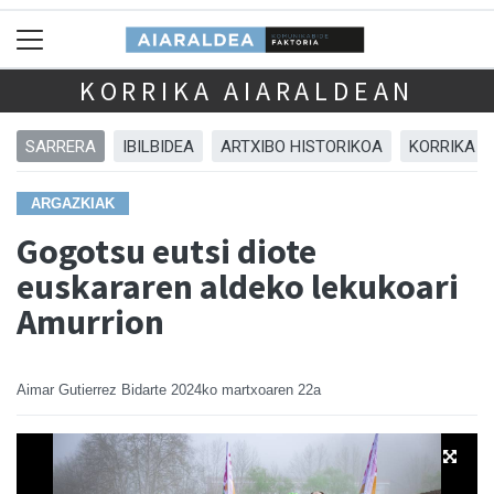
KORRIKA AIARALDEAN
SARRERA
IBILBIDEA
ARTXIBO HISTORIKOA
KORRIKA 
ARGAZKIAK
Gogotsu eutsi diote
euskararen aldeko lekukoari
Amurrion
Aimar Gutierrez Bidarte
2024ko martxoaren 22a