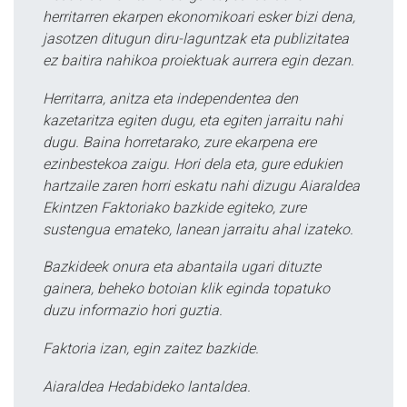
herritarren ekarpen ekonomikoari esker bizi dena,
jasotzen ditugun diru-laguntzak eta publizitatea
ez baitira nahikoa proiektuak aurrera egin dezan.
Herritarra, anitza eta independentea den
kazetaritza egiten dugu, eta egiten jarraitu nahi
dugu. Baina horretarako, zure ekarpena ere
ezinbestekoa zaigu. Hori dela eta, gure edukien
hartzaile zaren horri eskatu nahi dizugu Aiaraldea
Ekintzen Faktoriako bazkide egiteko, zure
sustengua emateko, lanean jarraitu ahal izateko.
Bazkideek onura eta abantaila ugari dituzte
gainera, beheko botoian klik eginda topatuko
duzu informazio hori guztia.
Faktoria izan, egin zaitez bazkide.
Aiaraldea Hedabideko lantaldea.