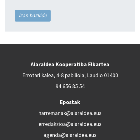
Izan bazkide
Aiaraldea Kooperatiba Elkartea
Errotari kalea, 4-8 pabilioia, Laudio 01400
94 656 85 54
Epostak
harremanak@aiaraldea.eus
erredakzioa@aiaraldea.eus
agenda@aiaraldea.eus