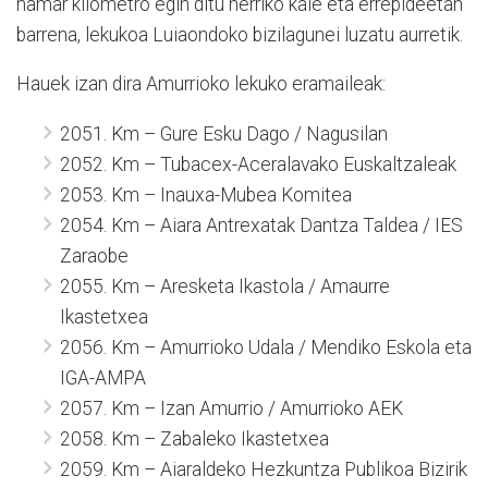
hamar kilometro egin ditu herriko kale eta errepideetan
barrena, lekukoa Luiaondoko bizilagunei luzatu aurretik.
Hauek izan dira Amurrioko lekuko eramaileak:
2051. Km – Gure Esku Dago / Nagusilan
2052. Km – Tubacex-Aceralavako Euskaltzaleak
2053. Km – Inauxa-Mubea Komitea
2054. Km – Aiara Antrexatak Dantza Taldea / IES
Zaraobe
2055. Km – Aresketa Ikastola / Amaurre
Ikastetxea
2056. Km – Amurrioko Udala / Mendiko Eskola eta
IGA-AMPA
2057. Km – Izan Amurrio / Amurrioko AEK
2058. Km – Zabaleko Ikastetxea
2059. Km – Aiaraldeko Hezkuntza Publikoa Bizirik