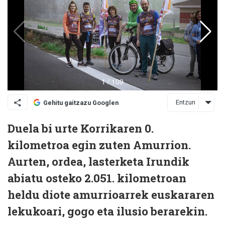
Entzun
Gehitu gaitzazu Googlen
Duela bi urte Korrikaren 0.
kilometroa egin zuten Amurrion.
Aurten, ordea, lasterketa Irundik
abiatu osteko 2.051. kilometroan
heldu diote amurrioarrek euskararen
lekukoari, gogo eta ilusio berarekin.