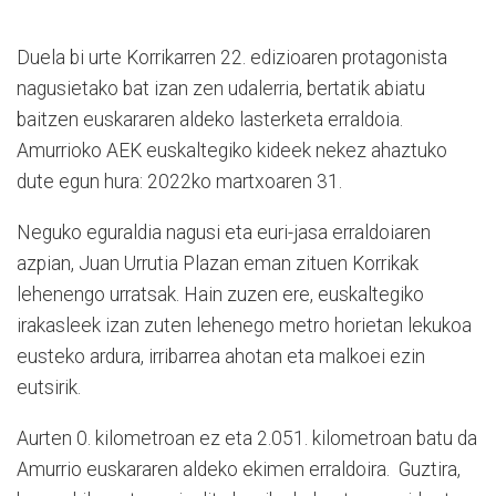
Duela bi urte Korrikarren 22. edizioaren protagonista
nagusietako bat izan zen udalerria, bertatik abiatu
baitzen euskararen aldeko lasterketa erraldoia.
Amurrioko AEK euskaltegiko kideek nekez ahaztuko
dute egun hura: 2022ko martxoaren 31.
Neguko eguraldia nagusi eta euri-jasa erraldoiaren
azpian, Juan Urrutia Plazan eman zituen Korrikak
lehenengo urratsak. Hain zuzen ere, euskaltegiko
irakasleek izan zuten lehenego metro horietan lekukoa
eusteko ardura, irribarrea ahotan eta malkoei ezin
eutsirik.
Aurten 0. kilometroan ez eta 2.051. kilometroan batu da
Amurrio euskararen aldeko ekimen erraldoira. Guztira,