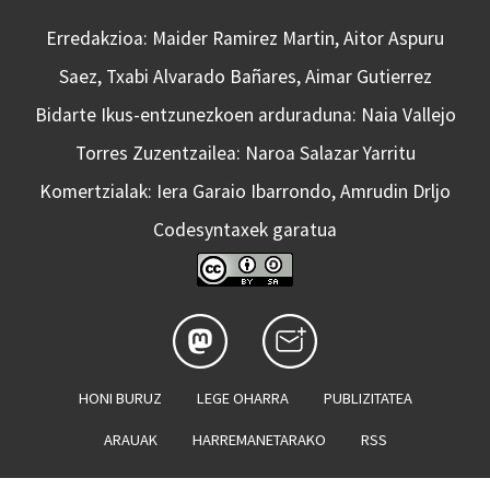
Erredakzioa: Maider Ramirez Martin, Aitor Aspuru
Saez, Txabi Alvarado Bañares, Aimar Gutierrez
Bidarte Ikus-entzunezkoen arduraduna: Naia Vallejo
Torres Zuzentzailea: Naroa Salazar Yarritu
Komertzialak: Iera Garaio Ibarrondo, Amrudin Drljo
Codesyntaxek garatua
HONI BURUZ
LEGE OHARRA
PUBLIZITATEA
ARAUAK
HARREMANETARAKO
RSS