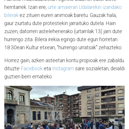
herritarrek. Izan ere,
urte amaieran Udalarekin izandako
bilerak
ez zituen euren animoak baretu. Gauzak hala,
gaur ziurtatu dute protestekin jarraituko dutela. Hain
zuzen, datorren astelehenerako (urtarrilak 13) jarri dute
hurrengo zita. Bilera irekia egingo dute egun horretan
18:30ean Kultur etxean, "hurrengo urratsak" zehazteko.
Horrez gain, azken asteetan kontu propioak ere zabaldu
dituzte
Facebook
eta
Instagram
sare sozialetan, deialdi
guztien berri emateko.