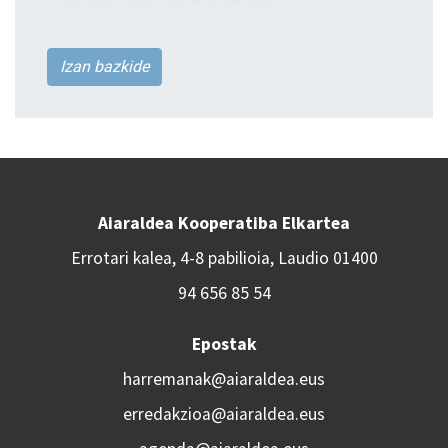
Izan bazkide
Aiaraldea Kooperatiba Elkartea
Errotari kalea, 4-8 pabilioia, Laudio 01400
94 656 85 54
Epostak
harremanak@aiaraldea.eus
erredakzioa@aiaraldea.eus