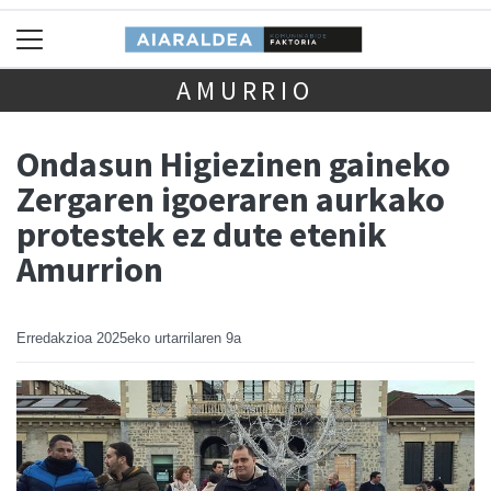
AMURRIO
Ondasun Higiezinen gaineko
Zergaren igoeraren aurkako
protestek ez dute etenik
Amurrion
Erredakzioa
2025eko urtarrilaren 9a