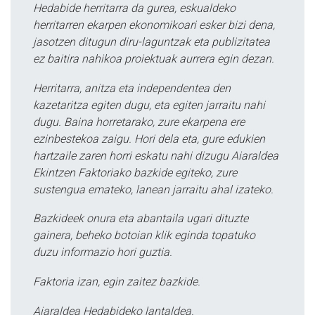
Hedabide herritarra da gurea, eskualdeko
herritarren ekarpen ekonomikoari esker bizi dena,
jasotzen ditugun diru-laguntzak eta publizitatea
ez baitira nahikoa proiektuak aurrera egin dezan.
Herritarra, anitza eta independentea den
kazetaritza egiten dugu, eta egiten jarraitu nahi
dugu. Baina horretarako, zure ekarpena ere
ezinbestekoa zaigu. Hori dela eta, gure edukien
hartzaile zaren horri eskatu nahi dizugu Aiaraldea
Ekintzen Faktoriako bazkide egiteko, zure
sustengua emateko, lanean jarraitu ahal izateko.
Bazkideek onura eta abantaila ugari dituzte
gainera, beheko botoian klik eginda topatuko
duzu informazio hori guztia.
Faktoria izan, egin zaitez bazkide.
Aiaraldea Hedabideko lantaldea.