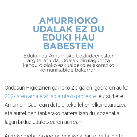
Ondasun Higiezinen gaineko Zergaren igoeraren aurka
2024aren amaieran abiatutako protestei
eutsi diete
Amurrion. Gaur egin dute urteko lehen elkarretaratzea,
eta aurrekoen tankerako harrera izan du, dozenaka
lagun bilduz udaletxearen aurrean.
Aurreko mobilizazioetan eginiko aldarriei eutsi diete