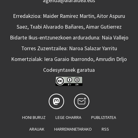
agenda@aiaraldea.eus
Erredakzioa: Maider Ramirez Martin, Aitor Aspuru
Saez, Txabi Alvarado Bañares, Aimar Gutierrez
Bidarte Ikus-entzunezkoen arduraduna: Naia Vallejo
Torres Zuzentzailea: Naroa Salazar Yarritu
Komertzialak: Iera Garaio Ibarrondo, Amrudin Drljo
Codesyntaxek garatua
HONI BURUZ
LEGE OHARRA
PUBLIZITATEA
ARAUAK
HARREMANETARAKO
RSS