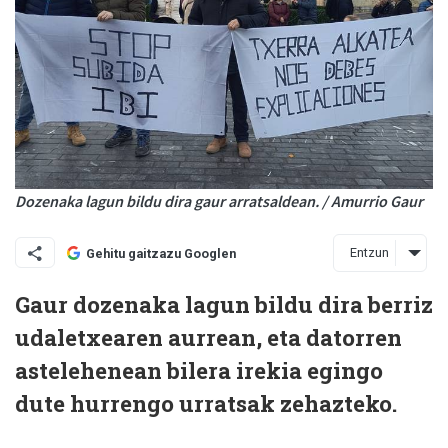
Dozenaka lagun bildu dira gaur arratsaldean. / Amurrio Gaur
Entzun
Gehitu gaitzazu Googlen
Gaur dozenaka lagun bildu dira berriz
udaletxearen aurrean, eta datorren
astelehenean bilera irekia egingo
dute hurrengo urratsak zehazteko.