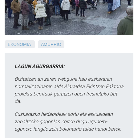
EKONOMIA
AMURRIO
LAGUN AGURGARRIA:
Bisitatzen ari zaren webgune hau euskararen
normalizazioaren alde Aiaraldea Ekintzen Faktoria
proiektu berrituak garatzen duen tresnetako bat
da.
Euskarazko hedabideak sortu eta eskualdean
zabaltzeko gogor lan egiten dugu egunero-
egunero langile zein boluntario talde handi batek.