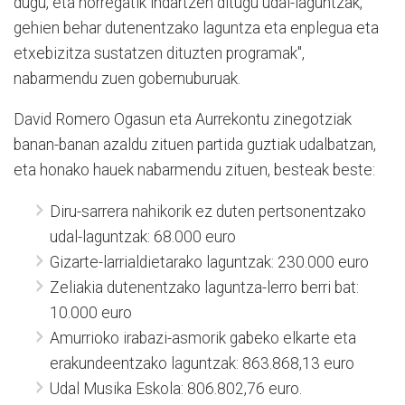
dugu, eta horregatik indartzen ditugu udal-laguntzak,
gehien behar dutenentzako laguntza eta enplegua eta
etxebizitza sustatzen dituzten programak",
nabarmendu zuen gobernuburuak.
David Romero Ogasun eta Aurrekontu zinegotziak
banan-banan azaldu zituen partida guztiak udalbatzan,
eta honako hauek nabarmendu zituen, besteak beste:
Diru-sarrera nahikorik ez duten pertsonentzako
udal-laguntzak: 68.000 euro
Gizarte-larrialdietarako laguntzak: 230.000 euro
Zeliakia dutenentzako laguntza-lerro berri bat:
10.000 euro
Amurrioko irabazi-asmorik gabeko elkarte eta
erakundeentzako laguntzak: 863.868,13 euro
Udal Musika Eskola: 806.802,76 euro.