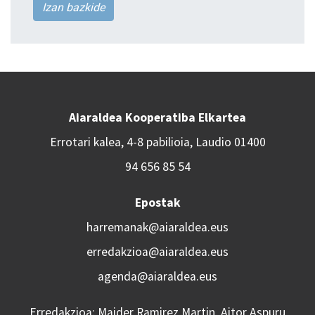
Izan bazkide
Aiaraldea Kooperatiba Elkartea
Errotari kalea, 4-8 pabilioia, Laudio 01400
94 656 85 54
Epostak
harremanak@aiaraldea.eus
erredakzioa@aiaraldea.eus
agenda@aiaraldea.eus
Erredakzioa: Maider Ramirez Martin, Aitor Aspuru