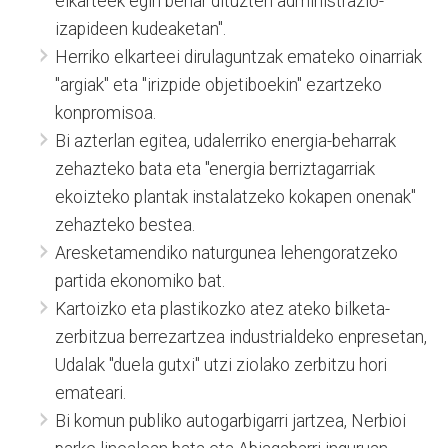
elkarteek egin behar dituzten administrazio-
izapideen kudeaketan".
Herriko elkarteei dirulaguntzak emateko oinarriak
"argiak" eta "irizpide objetiboekin" ezartzeko
konpromisoa.
Bi azterlan egitea, udalerriko energia-beharrak
zehazteko bata eta "energia berriztagarriak
ekoizteko plantak instalatzeko kokapen onenak"
zehazteko bestea.
Aresketamendiko naturgunea lehengoratzeko
partida ekonomiko bat.
Kartoizko eta plastikozko atez ateko bilketa-
zerbitzua berrezartzea industrialdeko enpresetan,
Udalak "duela gutxi" utzi ziolako zerbitzu hori
emateari.
Bi komun publiko autogarbigarri jartzea, Nerbioi