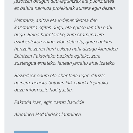
jasotzen ditugun diru-laguntzak eta publizitatea
ez baitira nahikoa proiektuak aurrera egin dezan.
Herritarra, anitza eta independentea den
kazetaritza egiten dugu, eta egiten jarraitu nahi
dugu. Baina horretarako, zure ekarpena ere
ezinbestekoa zaigu. Hori dela eta, gure edukien
hartzaile zaren horri eskatu nahi dizugu Aiaraldea
Ekintzen Faktoriako bazkide egiteko, zure
sustengua emateko, lanean jarraitu ahal izateko.
Bazkideek onura eta abantaila ugari dituzte
gainera, beheko botoian klik eginda topatuko
duzu informazio hori guztia.
Faktoria izan, egin zaitez bazkide.
Aiaraldea Hedabideko lantaldea.