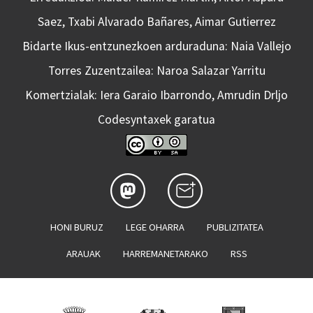
Saez, Txabi Alvarado Bañares, Aimar Gutierrez
Bidarte Ikus-entzunezkoen arduraduna: Naia Vallejo
Torres Zuzentzailea: Naroa Salazar Yarritu
Komertzialak: Iera Garaio Ibarrondo, Amrudin Drljo
Codesyntaxek garatua
HONI BURUZ
LEGE OHARRA
PUBLIZITATEA
ARAUAK
HARREMANETARAKO
RSS