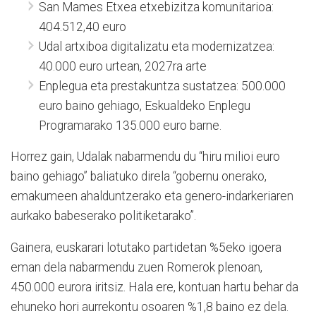
San Mames Etxea etxebizitza komunitarioa:
404.512,40 euro
Udal artxiboa digitalizatu eta modernizatzea:
40.000 euro urtean, 2027ra arte
Enplegua eta prestakuntza sustatzea: 500.000
euro baino gehiago, Eskualdeko Enplegu
Programarako 135.000 euro barne.
Horrez gain, Udalak nabarmendu du “hiru milioi euro
baino gehiago” baliatuko direla “gobernu onerako,
emakumeen ahalduntzerako eta genero-indarkeriaren
aurkako babeserako politiketarako”.
Gainera, euskarari lotutako partidetan %5eko igoera
eman dela nabarmendu zuen Romerok plenoan,
450.000 eurora iritsiz. Hala ere, kontuan hartu behar da
ehuneko hori aurrekontu osoaren %1,8 baino ez dela.