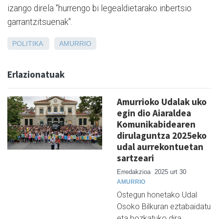
izango direla "hurrengo bi legealdietarako inbertsio
garrantzitsuenak".
POLITIKA
AMURRIO
Erlazionatuak
Amurrioko Udalak uko
egin dio Aiaraldea
Komunikabidearen
dirulaguntza 2025eko
udal aurrekontuetan
sartzeari
Erredakzioa
2025 urt 30
AMURRIO
Ostegun honetako Udal
Osoko Bilkuran eztabaidatu
eta bozkatuko dira