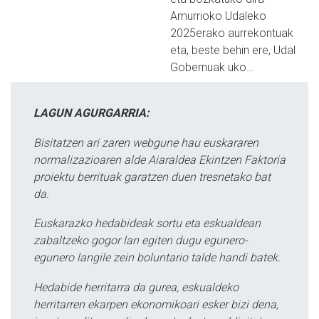
Amurrioko Udaleko
2025erako aurrekontuak
eta, beste behin ere, Udal
Gobernuak uko…
LAGUN AGURGARRIA:
Bisitatzen ari zaren webgune hau euskararen
normalizazioaren alde Aiaraldea Ekintzen Faktoria
proiektu berrituak garatzen duen tresnetako bat
da.
Euskarazko hedabideak sortu eta eskualdean
zabaltzeko gogor lan egiten dugu egunero-
egunero langile zein boluntario talde handi batek.
Hedabide herritarra da gurea, eskualdeko
herritarren ekarpen ekonomikoari esker bizi dena,