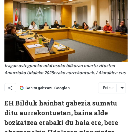
Iragan osteguneko udal osoko bilkuran onartu zituzten
Amurrioko Udaleko 2025erako aurrekontuak. / Aiaraldea.eus
Entzun
Gehitu gaitzazu Googlen
EH Bilduk hainbat gabezia sumatu
ditu aurrekontuetan, baina alde
bozkatzea erabaki du hala ere, bere