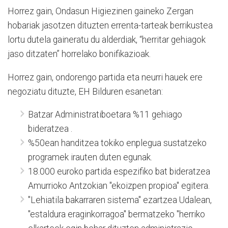
Horrez gain, Ondasun Higiezinen gaineko Zergan
hobariak jasotzen dituzten errenta-tarteak berrikustea
lortu dutela gaineratu du alderdiak, “herritar gehiagok
jaso ditzaten” horrelako bonifikazioak.
Horrez gain, ondorengo partida eta neurri hauek ere
negoziatu dituzte, EH Bilduren esanetan:
Batzar Administratiboetara %11 gehiago
bideratzea .
%50ean handitzea tokiko enplegua sustatzeko
programek irauten duten egunak.
18.000 euroko partida espezifiko bat bideratzea
Amurrioko Antzokian "ekoizpen propioa" egitera.
"Lehiatila bakarraren sistema" ezartzea Udalean,
"estaldura eraginkorragoa" bermatzeko "herriko