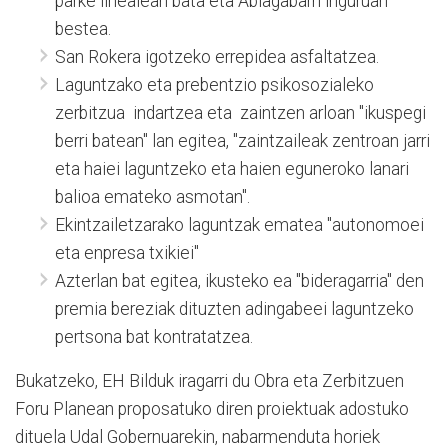
parke linealean bata eta Abiagabarri inguruan
bestea.
San Rokera igotzeko errepidea asfaltatzea.
Laguntzako eta prebentzio psikosozialeko
zerbitzua indartzea eta zaintzen arloan "ikuspegi
berri batean" lan egitea, "zaintzaileak zentroan jarri
eta haiei laguntzeko eta haien eguneroko lanari
balioa emateko asmotan".
Ekintzailetzarako laguntzak ematea "autonomoei
eta enpresa txikiei"
Azterlan bat egitea, ikusteko ea "bideragarria" den
premia bereziak dituzten adingabeei laguntzeko
pertsona bat kontratatzea.
Bukatzeko, EH Bilduk iragarri du Obra eta Zerbitzuen
Foru Planean proposatuko diren proiektuak adostuko
dituela Udal Gobernuarekin, nabarmenduta horiek