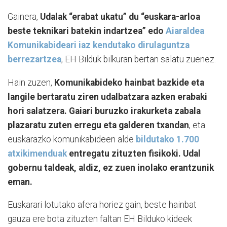
Gainera,
Udalak “erabat ukatu” du “euskara-arloa
beste teknikari batekin indartzea” edo
Aiaraldea
Komunikabideari iaz kendutako dirulaguntza
berrezartzea
, EH Bilduk bilkuran bertan salatu zuenez.
Hain zuzen,
Komunikabideko hainbat bazkide eta
langile bertaratu ziren udalbatzara azken erabaki
hori salatzera. Gaiari buruzko irakurketa zabala
plazaratu zuten erregu eta galderen txandan
, eta
euskarazko komunikabideen alde
bildutako 1.700
atxikimenduak
entregatu zituzten fisikoki. Udal
gobernu taldeak, aldiz, ez zuen inolako erantzunik
eman.
Euskarari lotutako afera horiez gain, beste hainbat
gauza ere bota zituzten faltan EH Bilduko kideek