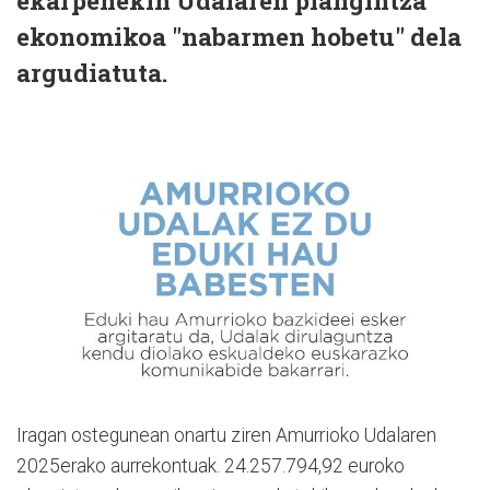
ekarpenekin Udalaren plangintza
ekonomikoa "nabarmen hobetu" dela
argudiatuta.
Iragan ostegunean onartu ziren Amurrioko Udalaren
2025erako aurrekontuak. 24.257.794,92 euroko