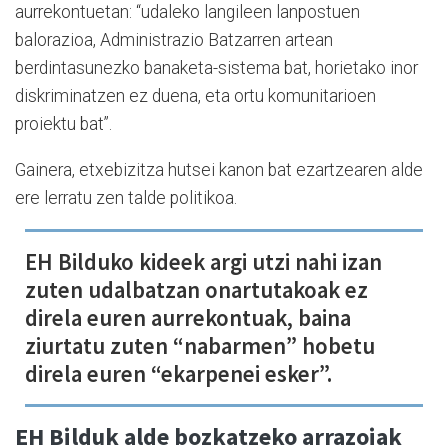
aurrekontuetan: “udaleko langileen lanpostuen
balorazioa, Administrazio Batzarren artean
berdintasunezko banaketa-sistema bat, horietako inor
diskriminatzen ez duena, eta ortu komunitarioen
proiektu bat”.
Gainera, etxebizitza hutsei kanon bat ezartzearen alde
ere lerratu zen talde politikoa.
EH Bilduko kideek argi utzi nahi izan
zuten udalbatzan onartutakoak ez
direla euren aurrekontuak, baina
ziurtatu zuten “nabarmen” hobetu
direla euren “ekarpenei esker”.
EH Bilduk alde bozkatzeko arrazoiak