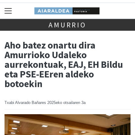
AMURRIO
Aho batez onartu dira
Amurrioko Udaleko
aurrekontuak, EAJ, EH Bildu
eta PSE-EEren aldeko
botoekin
Txabi Alvarado Bañares
2025eko otsailaren 3a