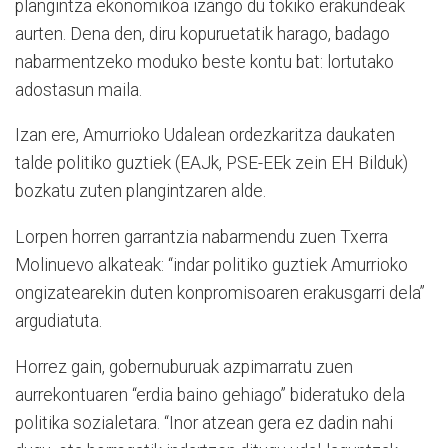
plangintza ekonomikoa izango du tokiko erakundeak
aurten. Dena den, diru kopuruetatik harago, badago
nabarmentzeko moduko beste kontu bat: lortutako
adostasun maila.
Izan ere, Amurrioko Udalean ordezkaritza daukaten
talde politiko guztiek (EAJk, PSE-EEk zein EH Bilduk)
bozkatu zuten plangintzaren alde.
Lorpen horren garrantzia nabarmendu zuen Txerra
Molinuevo alkateak: “indar politiko guztiek Amurrioko
ongizatearekin duten konpromisoaren erakusgarri dela”
argudiatuta.
Horrez gain, gobernuburuak azpimarratu zuen
aurrekontuaren “erdia baino gehiago” bideratuko dela
politika sozialetara. “Inor atzean gera ez dadin nahi