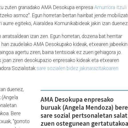
atu zuten granadako AMA Desokupa enpresa
Amurriora itzuli
etzeko asmoz". Egun horretan bertan hainbat jende mobilizat
i aurre egiteko, Aiaraldea Komunikabideak jakin izan duenez
arratsaldean izan zen. Egun horretan, dozena bat herritar
a, han zaudelako AMA Desokupako kideak, etxearen jabeekin
zaingoa agertu ziren, baina tentsioak ez zuen gehiagora jo.
k joan ziren desokupazio enpresako kideak eta etxearen
adora Sozialistak
sare sozialen bidez jakinarazitakoaren
zan duenez,
 (Angela
AMA Desokupa enpresako
onaletan
buruak (Angela Mendoza) ber
akoa. Bere
sare sozial pertsonaletan sala
xuak, "gorroto
zuen ostegunean gertatutakoa