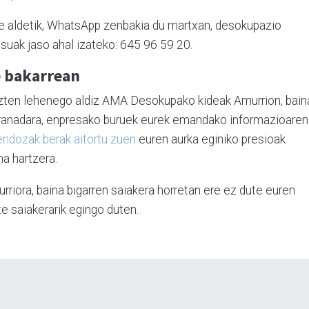
re aldetik, WhatsApp zenbakia du martxan, desokupazio
isuak jaso ahal izateko: 645 96 59 20.
e bakarrean
uzten lehenego aldiz AMA Desokupako kideak Amurrion, bain
 Granadara, enpresako buruek eurek emandako informazioaren
ndozak berak aitortu zuen
euren aurka eginiko presioak
na hartzera.
rriora, baina bigarren saiakera horretan ere ez dute euren
te saiakerarik egingo duten.