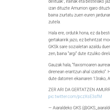
delituak", irainak eta bestelako j
izan dituzte Amurrion igaro dituz
baina ziurtatu zuen euren jardunar
zutela.
Hala ere, ordutik hona, ez da bes
gertakaririk jazo, ez behintzat mo
GKSk sare sozialetan azaldu duene
zen, baina "argi" dute itzuliko direl
Gauzak hala, "faxismoaren aurrean 
direnean erantzun ahal izateko". 
dute datorren ekainaren 13rako, 
ZER ARI DA GERTATZEN AMURR
pic.twitter.com/pczXsE3sfM
— Aiaraldeko GKS (@GKS_aiaral