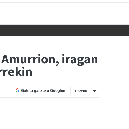
 Amurrion, iragan
rrekin
Gehitu gaitzazu Googlen
Entzun