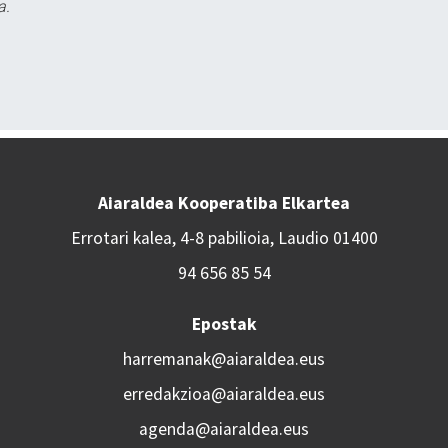
a.
Aiaraldea Kooperatiba Elkartea
Errotari kalea, 4-8 pabilioia, Laudio 01400
94 656 85 54
Epostak
harremanak@aiaraldea.eus
erredakzioa@aiaraldea.eus
agenda@aiaraldea.eus