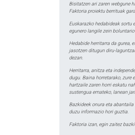
Bisitatzen ari zaren webgune h
Faktoria proiektu berrituak gar
Euskarazko hedabideak sortu e
egunero langile zein boluntario
Hedabide herritarra da gurea, 
jasotzen ditugun diru-laguntzak
dezan.
Herritarra, anitza eta independe
dugu. Baina horretarako, zure e
hartzaile zaren horri eskatu na
sustengua emateko, lanean jarr
Bazkideek onura eta abantaila 
duzu informazio hori guztia.
Faktoria izan, egin zaitez bazki