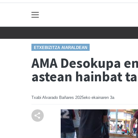
ETXEBIZITZA AIARALDEAN
AMA Desokupa enp
astean hainbat ta
Txabi Alvarado Bañares
2025eko ekainaren 3a