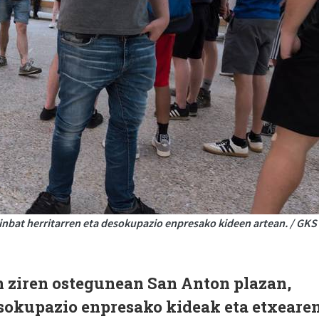
inbat herritarren eta desokupazio enpresako kideen artean. / GKS
n ziren ostegunean San Anton plazan,
esokupazio enpresako kideak eta etxeare