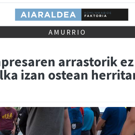
AMURRIO
resaren arrastorik ez
lka izan ostean herrita