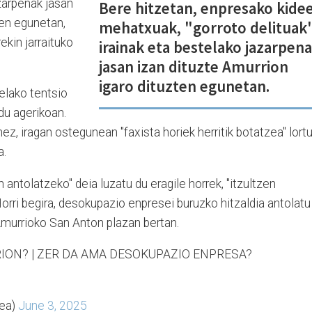
azarpenak jasan
Bere hitzetan, enpresako kide
ten egunetan,
mehatxuak, "gorroto delituak"
ekin jarraituko
irainak eta bestelako jazarpen
jasan izan dituzte Amurrion
igaro dituzten egunetan.
telako tentsio
du agerikoan.
z, iragan ostegunean "faxista horiek herritik botatzea" lort
a.
antolatzeko" deia luzatu du eragile horrek, "itzultzen
Horri begira, desokupazio enpresei buruzko hitzaldia antolatu
Amurrioko San Anton plazan bertan.
ION? | ZER DA AMA DESOKUPAZIO ENPRESA?
dea)
June 3, 2025