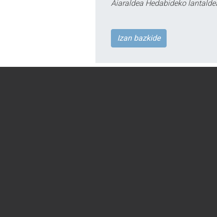
Aiaraldea Hedabideko lantalde
Izan bazkide