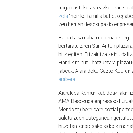
Iragan asteko asteazkenean sal
zela
"herriko familia bat etxegab
zen herrian desokupazio enpresar
Baina talka nabarmenena ostegun 
bertaratu ziren San Anton plazar
hitz egiten. Ertzaintza zein udalt
Handik minutu batzuetara plazati
jabeak, Aiaraldeko Gazte Koordin
arabera.
Aiaraldea Komunikabideak jakin i
AMA Desokupa enpresako buruak
Mendoza) bere sare sozial perts
salatu zuen ostegunean gertatut
hitzetan, enpresako kideek mehat