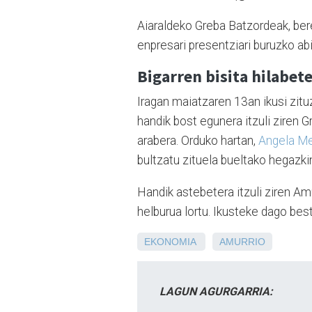
Aiaraldeko Greba Batzordeak, be
enpresari presentziari buruzko ab
Bigarren bisita hilabet
Iragan maiatzaren 13an ikusi zit
handik bost egunera itzuli ziren
arabera. Orduko hartan,
Angela Me
bultzatu zituela bueltako hegazki
Handik astebetera itzuli ziren Amu
helburua lortu. Ikusteke dago bes
EKONOMIA
AMURRIO
LAGUN AGURGARRIA: