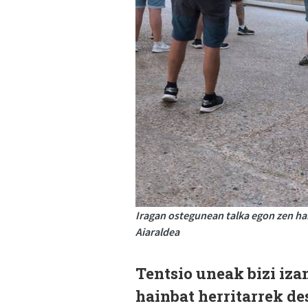
Iragan ostegunean talka egon zen ha
Aiaraldea
Tentsio uneak bizi iza
hainbat herritarrek d