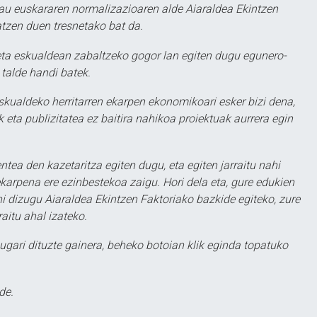
au euskararen normalizazioaren alde Aiaraldea Ekintzen
atzen duen tresnetako bat da.
ta eskualdean zabaltzeko gogor lan egiten dugu egunero-
 talde handi batek.
eskualdeko herritarren ekarpen ekonomikoari esker bizi dena,
 eta publizitatea ez baitira nahikoa proiektuak aurrera egin
ntea den kazetaritza egiten dugu, eta egiten jarraitu nahi
karpena ere ezinbestekoa zaigu. Hori dela eta, gure edukien
hi dizugu Aiaraldea Ekintzen Faktoriako bazkide egiteko, zure
aitu ahal izateko.
ugari dituzte gainera, beheko botoian klik eginda topatuko
de.