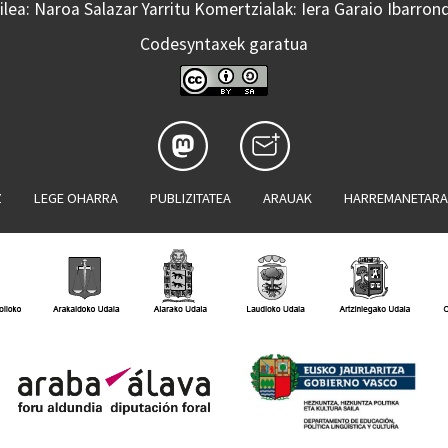
lea: Naroa Salazar Yarritu Komertzialak: Iera Garaio Ibarron
Codesyntaxek garatua
Z
LEGE OHARRA
PUBLIZITATEA
ARAUAK
HARREMANETAR