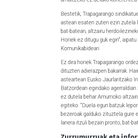
Bestetik, Trapagarango sindikatue
astean esaten zuten ezin zutela l
bat-batean, altzairu herdoilezine
Horiek ez ditugu guk egin", aipatu
Komunikabideari.
Ez dira horiek Trapagarango ordez
dituzten adierazpen bakarrak. Hai
asteartean Eusko Jaurlaritzako In
Batzordean egindako agerraldian 
ez dutela behar Amurrioko altzair
egiteko. "Duela egun batzuk lepo
bezeroak galduko zituztela gure e
lanera itzuli bezain pronto, bat-b
Zurrumurruak eta infor