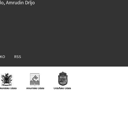
do, Amrudin Drljo
AKO
RSS