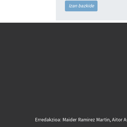
Izan bazkide
Erredakzioa: Maider Ramirez Martin, Aitor 