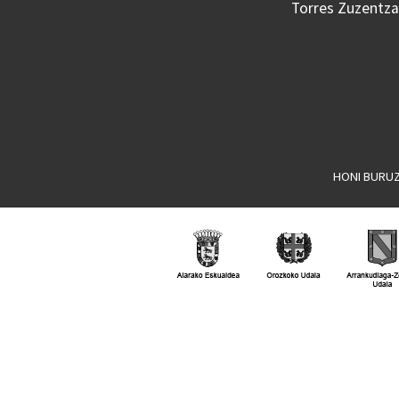
Torres Zuzentzai
HONI BURU