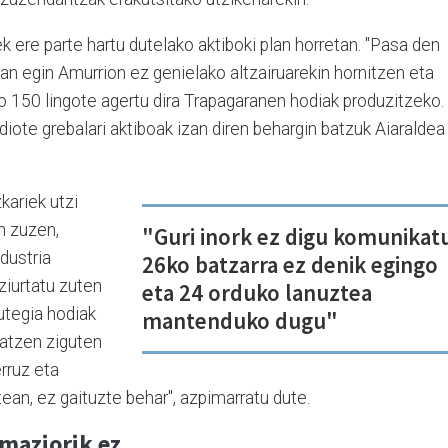
k ere parte hartu dutelako aktiboki plan horretan. "Pasa den
an egin Amurrion ez genielako altzairuarekin hornitzen eta
ko 150 lingote agertu dira Trapagaranen hodiak produzitzeko.
 diote grebalari aktiboak izan diren behargin batzuk Aiaraldea
kariek utzi
n zuzen,
"Guri inork ez digu komunikat
dustria
26ko batzarra ez denik egingo
ziurtatu zuten
eta 24 orduko lanuztea
utegia hodiak
mantenduko dugu"
ratzen ziguten
rruz eta
atean, ez gaituzte behar", azpimarratu dute.
maziorik ez