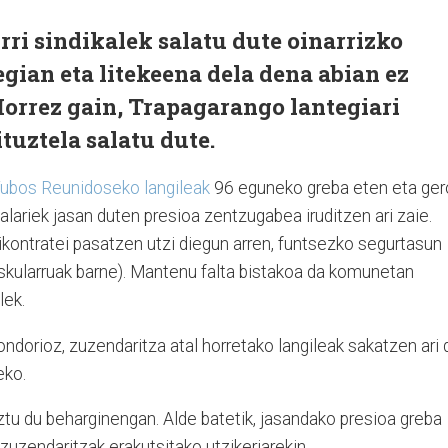
ri sindikalek salatu dute oinarrizko
gian eta litekeena dela dena abian ez
 Horrez gain, Trapagarango lantegiari
tuztela salatu dute.
 Tubos Reunidoseko langileak
96 eguneko greba eten eta ger
lariek jasan duten presioa zentzugabea iruditzen ari zaie.
ikontratei pasatzen utzi diegun arren, funtsezko segurtasun
eskularruak barne). Mantenu falta bistakoa da komunetan
lek.
dorioz, zuzendaritza atal horretako langileak sakatzen ari 
eko.
ztu du beharginengan. Alde batetik, jasandako presioa greba
uzendaritzak erakutsitako utzikeriarekin.