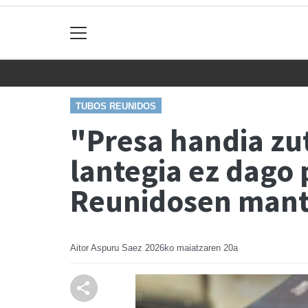
TUBOS REUNIDOS
"Presa handia zu
lantegia ez dago 
Reunidosen mante
Aitor Aspuru Saez
2026ko maiatzaren 20a