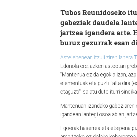
Tubos Reunidoseko itur
gabeziak daudela lante
jartzea igandera arte.
buruz gezurrak esan di
Astelehenean itzuli ziren lanera
Edonola ere, azken asteotan greba
"Mantenua ez da egokia izan, azp
elementuak eta guzti falta dira (
etaguzti", salatu dute iturri sindika
Mantenuan izandako gabeziaren on
igandean lantegi osoa abian jartz
Egoerak haserrea eta etsipena pi
amaitzeko ez delako koherentea z