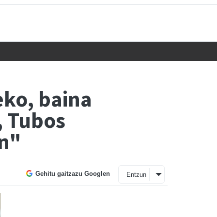
eko, baina
, Tubos
in"
Gehitu gaitzazu Googlen
Entzun