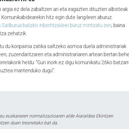
 argia ez dela zabaltzen ari eta iragazten dituzten albisteak
a Komunikabidearekin hitz egin dute langileen aburuz.
 Sailburua balizko inbertitzaileei buruz mintzatu zen
, baina
za zehatzik.
tu du konpainia zatika saltzeko asmoa duela administrariak
een, zuzendaritzaren eta administrariaren artean bertan beh
orrelakorik heldu: "Guri inork ez digu komunikatu 26ko batzarr
anuztea mantenduko dugu".
au euskararen normalizazioaren alde Aiaraldea Ekintzen
atzen duen tresnetako bat da.