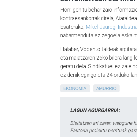
Horri gehitu behar zaio informazio
kontraesankorrak direla, Aiaralde
Esaterako,
Mikel Jauregi Industria
nabarmenduta ez zegoela eskaint
Halaber, Vocento taldeak argitara
eta maiatzaren 26ko bilera langil
geratu dela. Sindikatuei ez zaie h
ez denik egingo eta 24 orduko l
EKONOMIA
AMURRIO
LAGUN AGURGARRIA:
Bisitatzen ari zaren webgune h
Faktoria proiektu berrituak gar