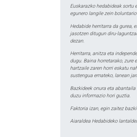
Euskarazko hedabideak sortu e
egunero langile zein boluntario
Hedabide herritarra da gurea, 
jasotzen ditugun diru-laguntzak
dezan.
Herritarra, anitza eta independe
dugu. Baina horretarako, zure e
hartzaile zaren horri eskatu na
sustengua emateko, lanean jarr
Bazkideek onura eta abantaila 
duzu informazio hori guztia.
Faktoria izan, egin zaitez bazki
Aiaraldea Hedabideko lantalde