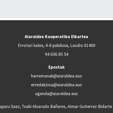
Aiaraldea Kooperatiba Elkartea
Errotari kalea, 4-8 pabilioia, Laudio 01400
94 656 85 54
Epostak
harremanak@aiaraldea.eus
erredakzioa@aiaraldea.eus
agenda@aiaraldea.eus
Aspuru Saez, Txabi Alvarado Bañares, Aimar Gutierrez Bidarte