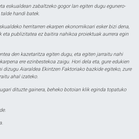
ta eskualdean zabaltzeko gogor lan egiten dugu egunero-
 talde handi batek.
eskualdeko herritarren ekarpen ekonomikoari esker bizi dena,
 eta publizitatea ez baitira nahikoa proiektuak aurrera egin
ntea den kazetaritza egiten dugu, eta egiten jarraitu nahi
karpena ere ezinbestekoa zaigu. Hori dela eta, gure edukien
hi dizugu Aiaraldea Ekintzen Faktoriako bazkide egiteko, zure
aitu ahal izateko.
ugari dituzte gainera, beheko botoian klik eginda topatuko
de.
a.