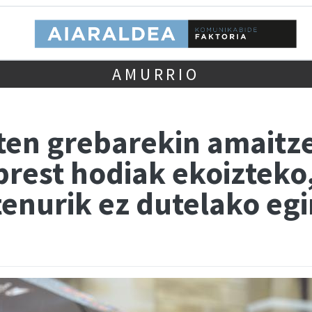
AMURRIO
ten grebarekin amaitz
prest hodiak ekoizteko
nurik ez dutelako eg