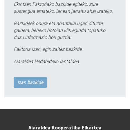
Ekintzen Faktoriako bazkide egiteko, zure
sustengua emateko, lanean jarraitu ahal izateko.
Bazkideek onura eta abantaila ugari dituzte
gainera, beheko botoian klik eginda topatuko
duzu informazio hori guztia.
Faktoria izan, egin zaitez bazkide.
Aiaraldea Hedabideko lantaldea.
Izan bazkide
Aiaraldea Kooperatiba Elkartea