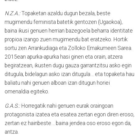
N.Z.A.:
Topaketan azaldu dugun bezala, beste
mugimendu feminista batetik gentozen (Ugaokoa),
baina ikusi genuen herrian bazegoela beharra identitate
propioa izango zuen mugimendu bat eratzeko. Hortik
sortu zen Arrankudiaga eta Zolloko Emakumeen Sarea.
2015ean apurka-apurka hasi ginen eta orain, atzera
begiratzean, ikusten dugu gauza garrantzitsu asko egin
ditugula, bidelagun asko izan ditugula… eta topaketa hau
baliatu nahi genuen alboan izan ditugun horiei
omenaldia egiteko.
G.A.S.:
Horregatik nahi genuen eurak oraingoan
protagonista izatea eta esatea zertan egon diren eroso,
zertan ez hainbeste… baina jendea oso eroso egon da,
antza.