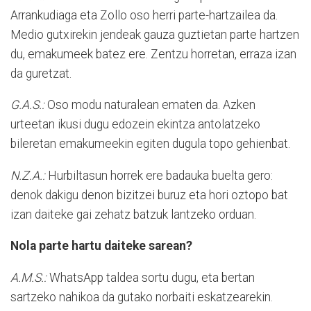
Arrankudiaga eta Zollo oso herri parte-hartzailea da.
Medio gutxirekin jendeak gauza guztietan parte hartzen
du, emakumeek batez ere. Zentzu horretan, erraza izan
da guretzat.
G.A.S.:
Oso modu naturalean ematen da. Azken
urteetan ikusi dugu edozein ekintza antolatzeko
bileretan emakumeekin egiten dugula topo gehienbat.
N.Z.A.:
Hurbiltasun horrek ere badauka buelta gero:
denok dakigu denon bizitzei buruz eta hori oztopo bat
izan daiteke gai zehatz batzuk lantzeko orduan.
Nola parte hartu daiteke sarean?
A.M.S.:
WhatsApp taldea sortu dugu, eta bertan
sartzeko nahikoa da gutako norbaiti eskatzearekin.