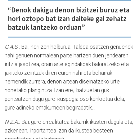
“Denok dakigu denon bizitzei buruz eta
hori oztopo bat izan daiteke gai zehatz
batzuk lantzeko orduan”
G.A.S.:
Bai, hori zen helburua. Taldea osatzen genuenok
nahi genuen normalean parte hartzen duen jendearen
iritzia jasotzea, orain arte egindakoak baloratzeko eta
jakiteko zeintzuk diren euren nahi eta beharrak
hemendik aurrera, denon artean diseinatzeko urte
honetako plangintza. Izan ere, batzuetan guk
pentsatzen dugu gure ikuspegia oso konkretua dela,
gure adineko emakumeen begiradatik…
N.Z.A.:
Bai, gure errealitatea bakarrik ikusten dugula eta,
azkenean, inportantea izan da ikustea besteen