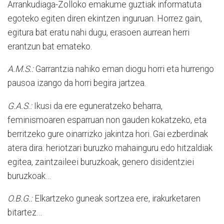
Arrankudiaga-Zolloko emakume guztiak informatuta
egoteko egiten diren ekintzen inguruan. Horrez gain,
egitura bat eratu nahi dugu, erasoen aurrean herri
erantzun bat emateko.
A.M.S.:
Garrantzia nahiko eman diogu horri eta hurrengo
pausoa izango da horri begira jartzea.
G.A.S.:
Ikusi da ere eguneratzeko beharra,
feminismoaren esparruan non gauden kokatzeko, eta
berritzeko gure oinarrizko jakintza hori. Gai ezberdinak
atera dira: heriotzari buruzko mahainguru edo hitzaldiak
egitea, zaintzaileei buruzkoak, genero disidentziei
buruzkoak…
O.B.G.:
Elkartzeko guneak sortzea ere, irakurketaren
bitartez…