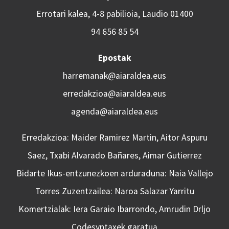
Errotari kalea, 4-8 pabilioia, Laudio 01400
94 656 85 54
Epostak
harremanak@aiaraldea.eus
erredakzioa@aiaraldea.eus
agenda@aiaraldea.eus
Erredakzioa: Maider Ramirez Martin, Aitor Aspuru
Saez, Txabi Alvarado Bañares, Aimar Gutierrez
Bidarte Ikus-entzunezkoen arduraduna: Naia Vallejo
Torres Zuzentzailea: Naroa Salazar Yarritu
Komertzialak: Iera Garaio Ibarrondo, Amrudin Drljo
Codesyntaxek garatua