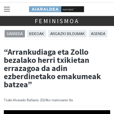
FEMINISMOA
SARRERA
BIDEOAK
ARGAZKI BILDUMAK
AGENDA
“Arrankudiaga eta Zollo
bezalako herri txikietan
errazagoa da adin
ezberdinetako emakumeak
batzea”
Txabi Alvarado Bañares
2024ko martxoaren 8a