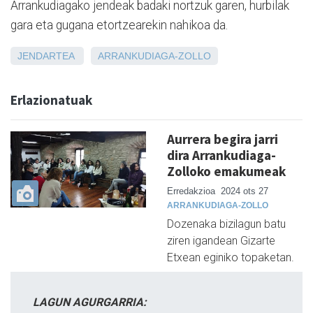
Arrankudiagako jendeak badaki nortzuk garen, hurbilak
gara eta gugana etortzearekin nahikoa da.
JENDARTEA
ARRANKUDIAGA-ZOLLO
Erlazionatuak
Aurrera begira jarri
dira Arrankudiaga-
Zolloko emakumeak
Erredakzioa
2024 ots 27
ARRANKUDIAGA-ZOLLO
Dozenaka bizilagun batu
ziren igandean Gizarte
Etxean eginiko topaketan.
LAGUN AGURGARRIA: