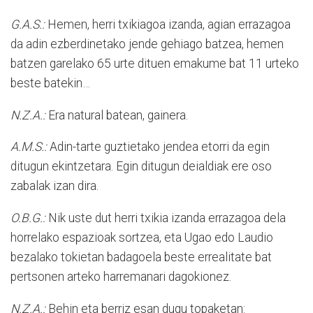
G.A.S.:
Hemen, herri txikiagoa izanda, agian errazagoa
da adin ezberdinetako jende gehiago batzea, hemen
batzen garelako 65 urte dituen emakume bat 11 urteko
beste batekin…
N.Z.A.:
Era natural batean, gainera.
A.M.S.:
Adin-tarte guztietako jendea etorri da egin
ditugun ekintzetara. Egin ditugun deialdiak ere oso
zabalak izan dira.
O.B.G.:
Nik uste dut herri txikia izanda errazagoa dela
horrelako espazioak sortzea, eta Ugao edo Laudio
bezalako tokietan badagoela beste errealitate bat
pertsonen arteko harremanari dagokionez.
N.Z.A.:
Behin eta berriz esan dugu topaketan: