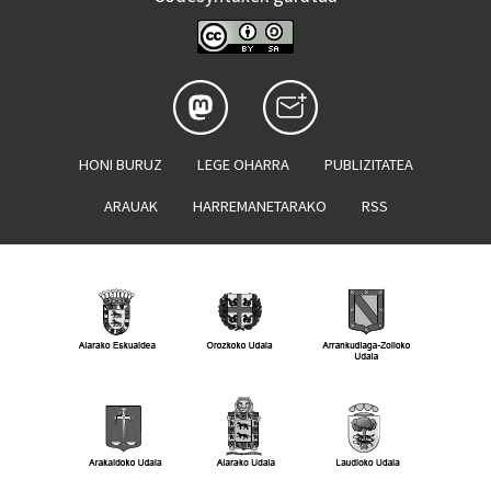
HONI BURUZ
LEGE OHARRA
PUBLIZITATEA
ARAUAK
HARREMANETARAKO
RSS