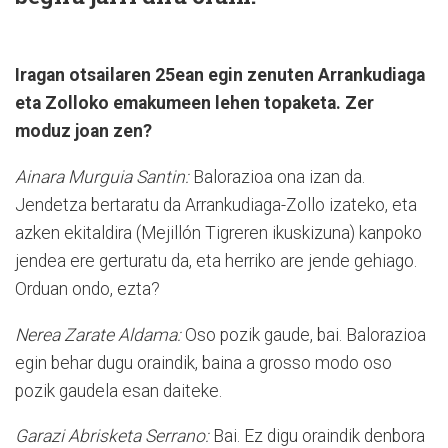
Iragan otsailaren 25ean egin zenuten Arrankudiaga
eta Zolloko emakumeen lehen topaketa. Zer
moduz joan zen?
Ainara Murguia Santin:
Balorazioa ona izan da.
Jendetza bertaratu da Arrankudiaga-Zollo izateko, eta
azken ekitaldira (Mejillón Tigreren ikuskizuna) kanpoko
jendea ere gerturatu da, eta herriko are jende gehiago.
Orduan ondo, ezta?
Nerea Zarate Aldama:
Oso pozik gaude, bai. Balorazioa
egin behar dugu oraindik, baina a grosso modo oso
pozik gaudela esan daiteke.
Garazi Abrisketa Serrano:
Bai. Ez digu oraindik denbora