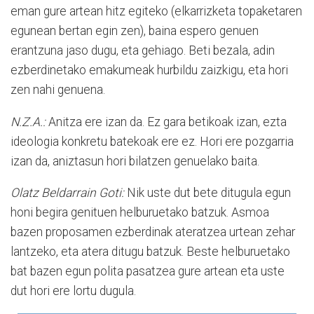
eman gure artean hitz egiteko (elkarrizketa topaketaren
egunean bertan egin zen), baina espero genuen
erantzuna jaso dugu, eta gehiago. Beti bezala, adin
ezberdinetako emakumeak hurbildu zaizkigu, eta hori
zen nahi genuena.
N.Z.A.:
Anitza ere izan da. Ez gara betikoak izan, ezta
ideologia konkretu batekoak ere ez. Hori ere pozgarria
izan da, aniztasun hori bilatzen genuelako baita.
Olatz Beldarrain Goti:
Nik uste dut bete ditugula egun
honi begira genituen helburuetako batzuk. Asmoa
bazen proposamen ezberdinak ateratzea urtean zehar
lantzeko, eta atera ditugu batzuk. Beste helburuetako
bat bazen egun polita pasatzea gure artean eta uste
dut hori ere lortu dugula.