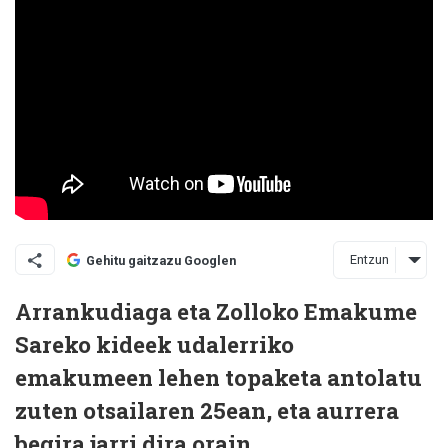
Entzun
Gehitu gaitzazu Googlen
Arrankudiaga eta Zolloko Emakume
Sareko kideek udalerriko
emakumeen lehen topaketa antolatu
zuten otsailaren 25ean, eta aurrera
begira jarri dira orain.