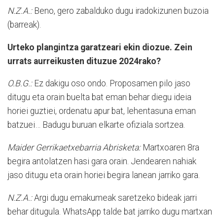
N.Z.A.:
Beno, gero zabalduko dugu iradokizunen buzoia
(barreak).
Urteko plangintza garatzeari ekin diozue. Zein
urrats aurreikusten dituzue 2024rako?
O.B.G.:
Ez dakigu oso ondo. Proposamen pilo jaso
ditugu eta orain buelta bat eman behar diegu ideia
horiei guztiei, ordenatu apur bat, lehentasuna eman
batzuei… Badugu buruan elkarte ofiziala sortzea.
Maider Gerrikaetxebarria Abrisketa:
Martxoaren 8ra
begira antolatzen hasi gara orain. Jendearen nahiak
jaso ditugu eta orain horiei begira lanean jarriko gara.
N.Z.A.:
Argi dugu emakumeak saretzeko bideak jarri
behar ditugula. WhatsApp talde bat jarriko dugu martxan