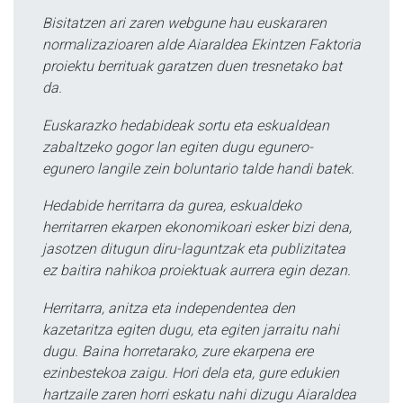
Bisitatzen ari zaren webgune hau euskararen
normalizazioaren alde Aiaraldea Ekintzen Faktoria
proiektu berrituak garatzen duen tresnetako bat
da.
Euskarazko hedabideak sortu eta eskualdean
zabaltzeko gogor lan egiten dugu egunero-
egunero langile zein boluntario talde handi batek.
Hedabide herritarra da gurea, eskualdeko
herritarren ekarpen ekonomikoari esker bizi dena,
jasotzen ditugun diru-laguntzak eta publizitatea
ez baitira nahikoa proiektuak aurrera egin dezan.
Herritarra, anitza eta independentea den
kazetaritza egiten dugu, eta egiten jarraitu nahi
dugu. Baina horretarako, zure ekarpena ere
ezinbestekoa zaigu. Hori dela eta, gure edukien
hartzaile zaren horri eskatu nahi dizugu Aiaraldea