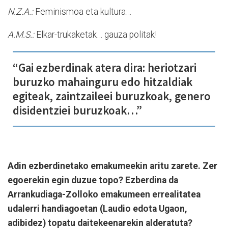
N.Z.A.:
Feminismoa eta kultura…
A.M.S.:
Elkar-trukaketak… gauza politak!
“Gai ezberdinak atera dira: heriotzari
buruzko mahainguru edo hitzaldiak
egiteak, zaintzaileei buruzkoak, genero
disidentziei buruzkoak…”
Adin ezberdinetako emakumeekin aritu zarete. Zer
egoerekin egin duzue topo? Ezberdina da
Arrankudiaga-Zolloko emakumeen errealitatea
udalerri handiagoetan (Laudio edota Ugaon,
adibidez) topatu daitekeenarekin alderatuta?