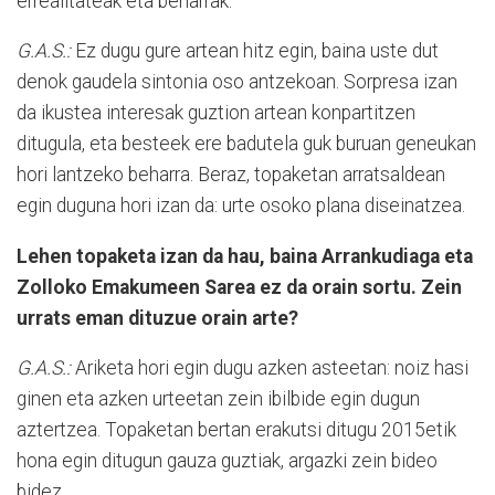
errealitateak eta beharrak.
G.A.S.:
Ez dugu gure artean hitz egin, baina uste dut
denok gaudela sintonia oso antzekoan. Sorpresa izan
da ikustea interesak guztion artean konpartitzen
ditugula, eta besteek ere badutela guk buruan geneukan
hori lantzeko beharra. Beraz, topaketan arratsaldean
egin duguna hori izan da: urte osoko plana diseinatzea.
Lehen topaketa izan da hau, baina Arrankudiaga eta
Zolloko Emakumeen Sarea ez da orain sortu. Zein
urrats eman dituzue orain arte?
G.A.S.:
Ariketa hori egin dugu azken asteetan: noiz hasi
ginen eta azken urteetan zein ibilbide egin dugun
aztertzea. Topaketan bertan erakutsi ditugu 2015etik
hona egin ditugun gauza guztiak, argazki zein bideo
bidez.