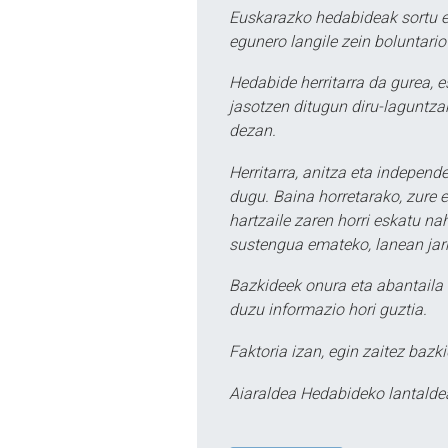
Euskarazko hedabideak sortu e
egunero langile zein boluntario
Hedabide herritarra da gurea, 
jasotzen ditugun diru-laguntzak
dezan.
Herritarra, anitza eta independe
dugu. Baina horretarako, zure e
hartzaile zaren horri eskatu na
sustengua emateko, lanean jarr
Bazkideek onura eta abantaila 
duzu informazio hori guztia.
Faktoria izan, egin zaitez bazki
Aiaraldea Hedabideko lantalde