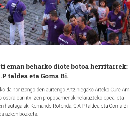
ti eman beharko diote botoa herritarrek:
P taldea eta Goma Bi.
ziko da nor izango den aurtengo Artziniegako Arteko Gure Am
ko ostiralean itxi zen proposamenak helarazteko epea, eta
en hautagaiak: Komando Rotonda, G.A.P taldea eta Goma Bi.
 da azken bozketa.