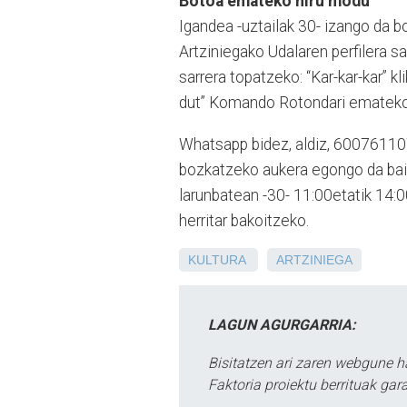
Botoa emateko hiru modu
Igandea -uztailak 30- izango da
Artziniegako Udalaren perfilera sa
sarrera topatzeko: “Kar-kar-kar” 
dut” Komando Rotondari emateko et
Whatsapp bidez, aldiz, 60076110
bozkatzeko aukera egongo da baita
larunbatean -30- 11:00etatik 14:0
herritar bakoitzeko.
KULTURA
ARTZINIEGA
LAGUN AGURGARRIA:
Bisitatzen ari zaren webgune h
Faktoria proiektu berrituak gar