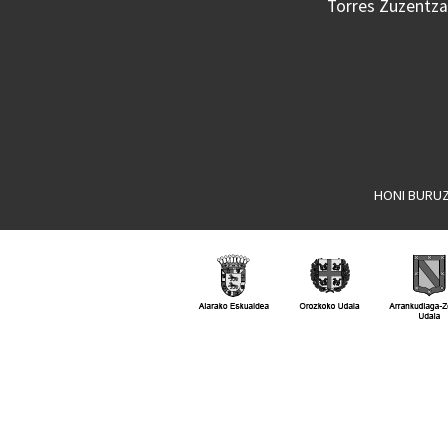
Torres Zuzentzai
HONI BURU