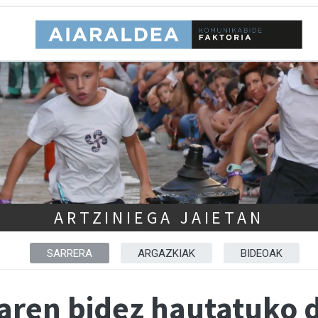
ARTZINIEGA JAIETAN
SARRERA
ARGAZKIAK
BIDEOAK
raren bidez hautatuko 