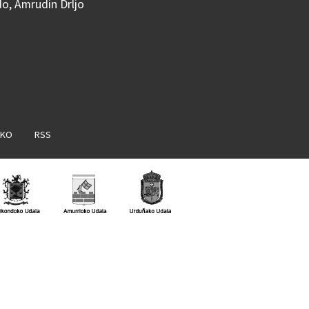
do, Amrudin Drljo
AKO
RSS