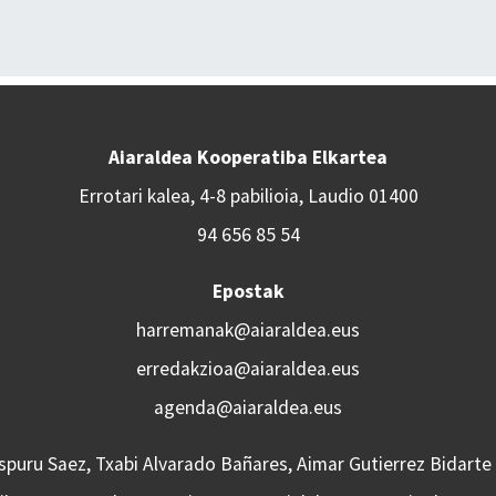
Aiaraldea Kooperatiba Elkartea
Errotari kalea, 4-8 pabilioia, Laudio 01400
94 656 85 54
Epostak
harremanak@aiaraldea.eus
erredakzioa@aiaraldea.eus
agenda@aiaraldea.eus
Aspuru Saez, Txabi Alvarado Bañares, Aimar Gutierrez Bidarte