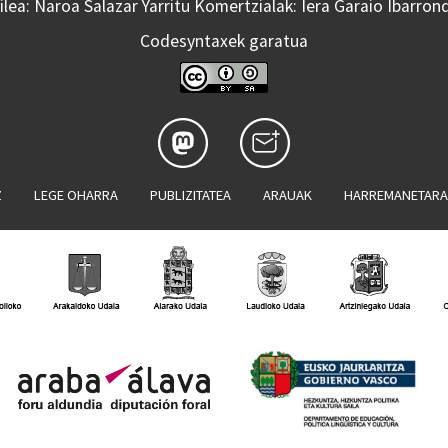
lea: Naroa Salazar Yarritu Komertzialak: Iera Garaio Ibarron
Codesyntaxek garatua
Z
LEGE OHARRA
PUBLIZITATEA
ARAUAK
HARREMANETAR