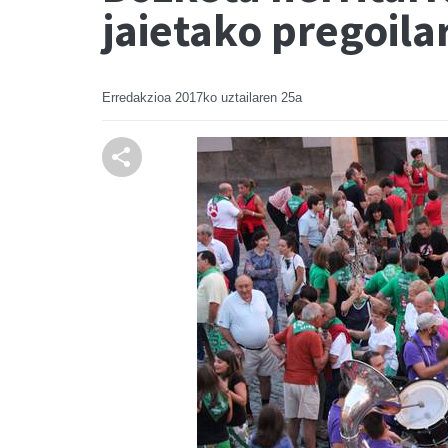
jaietako pregoila
Erredakzioa
2017ko uztailaren 25a