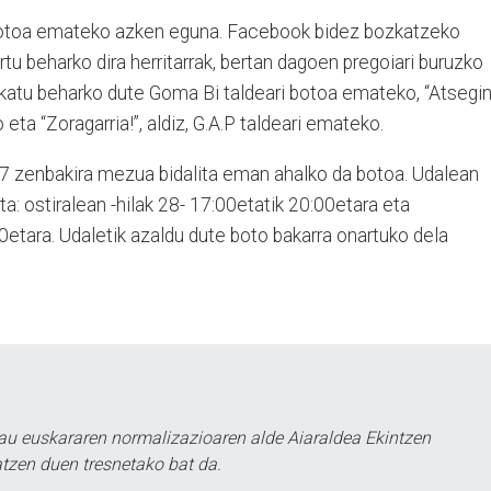
 botoa emateko azken eguna. Facebook bidez bozkatzeko
rtu beharko dira herritarrak, bertan dagoen pregoiari buruzko
klikatu beharko dute Goma Bi taldeari botoa emateko, “Atsegi
a “Zoragarria!”, aldiz, G.A.P taldeari emateko.
7 zenbakira mezua bidalita eman ahalko da botoa. Udalean
: ostiralean -hilak 28- 17:00etatik 20:00etara eta
0etara. Udaletik azaldu dute boto bakarra onartuko dela
au euskararen normalizazioaren alde Aiaraldea Ekintzen
atzen duen tresnetako bat da.