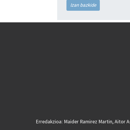
Izan bazkide
Erredakzioa: Maider Ramirez Martin, Aitor 