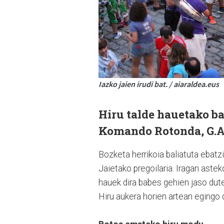
Iazko jaien irudi bat. / aiaraldea.eus
Hiru talde hauetako ba
Komando Rotonda, G.A.
Bozketa herrikoia baliatuta ebat
Jaietako pregoilaria. Iragan aste
hauek dira babes gehien jaso dut
Hiru aukera horien artean egingo