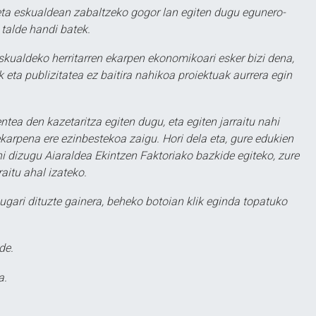
ta eskualdean zabaltzeko gogor lan egiten dugu egunero-
 talde handi batek.
eskualdeko herritarren ekarpen ekonomikoari esker bizi dena,
 eta publizitatea ez baitira nahikoa proiektuak aurrera egin
ntea den kazetaritza egiten dugu, eta egiten jarraitu nahi
karpena ere ezinbestekoa zaigu. Hori dela eta, gure edukien
hi dizugu Aiaraldea Ekintzen Faktoriako bazkide egiteko, zure
aitu ahal izateko.
ugari dituzte gainera, beheko botoian klik eginda topatuko
de.
a.