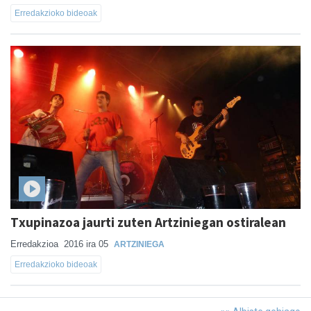
Erredakzioko bideoak
Txupinazoa jaurti zuten Artziniegan ostiralean
Erredakzioa
2016 ira 05
ARTZINIEGA
Erredakzioko bideoak