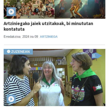
Artziniegako jaiek utzitakoak, bi minututan
kontatuta
Erredakzioa
2024 ira 09
ARTZINIEGA
🔴 ZUZENEAN