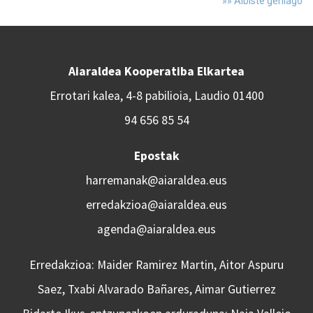
»» Albiste gehiago
Aiaraldea Kooperatiba Elkartea
Errotari kalea, 4-8 pabilioia, Laudio 01400
94 656 85 54
Epostak
harremanak@aiaraldea.eus
erredakzioa@aiaraldea.eus
agenda@aiaraldea.eus
Erredakzioa: Maider Ramirez Martin, Aitor Aspuru
Saez, Txabi Alvarado Bañares, Aimar Gutierrez