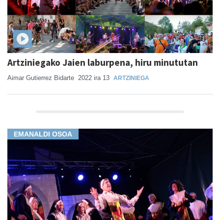
Artziniegako Jaien laburpena, hiru minututan
Aimar Gutierrez Bidarte
2022 ira 13
ARTZINIEGA
EMANALDI OSOA