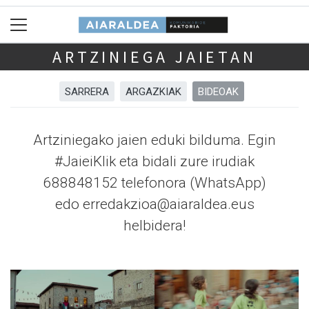
ARTZINIEGA JAIETAN
SARRERA
ARGAZKIAK
BIDEOAK
Artziniegako jaien eduki bilduma. Egin
#JaieiKlik eta bidali zure irudiak
688848152 telefonora (WhatsApp)
edo erredakzioa@aiaraldea.eus
helbidera!