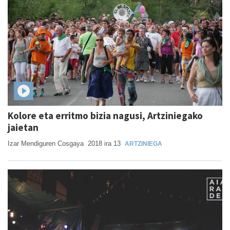
Kolore eta erritmo bizia nagusi, Artziniegako
jaietan
Izar Mendiguren Cosgaya
2018 ira 13
ARTZINIEGA