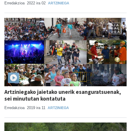
Erredakzioa
2022 ira 02
ARTZINIEGA
Artziniegako jaietako unerik esanguratsuenak,
sei minututan kontatuta
Erredakzioa
2019 ira 11
ARTZINIEGA