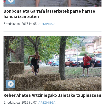
Bonbona eta Garrafa lasterketek parte hartze
handia izan zuten
Erredakzioa
2017 ira 05
ARTZINIEGA
Reber Ahatea Artziniegako Jaietako txupinazoan
Erredakzioa
2015 ira 07
ARTZINIEGA