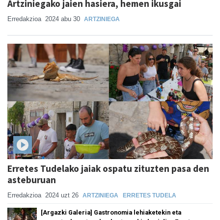
Artziniegako jaien hasiera, hemen ikusgai
Erredakzioa
2024 abu 30
ARTZINIEGA
Erretes Tudelako jaiak ospatu zituzten pasa den
asteburuan
Erredakzioa
2024 uzt 26
ARTZINIEGA
ERRETES TUDELA
[Argazki Galeria] Gastronomia lehiaketekin eta