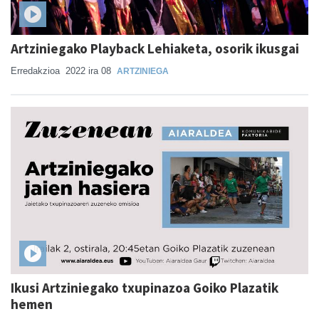
Artziniegako Playback Lehiaketa, osorik ikusgai
Erredakzioa
2022 ira 08
ARTZINIEGA
Ikusi Artziniegako txupinazoa Goiko Plazatik
hemen