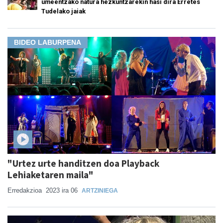
umeentzako natura hezkuntzarekin hasi dira Erretes
Tudelako jaiak
BIDEO LABURPENA
"Urtez urte handitzen doa Playback
Lehiaketaren maila"
Erredakzioa
2023 ira 06
ARTZINIEGA