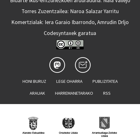
Bidarte Ikus-entzunezkoen arduraduna: Naia Vallejo
Torres Zuzentzailea: Naroa Salazar Yarritu
Komertzialak: Iera Garaio Ibarrondo, Amrudin Drljo
Codesyntaxek garatua
HONI BURUZ
LEGE OHARRA
PUBLIZITATEA
ARAUAK
HARREMANETARAKO
RSS