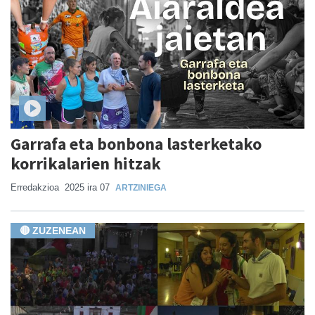
Garrafa eta bonbona lasterketako
korrikalarien hitzak
Erredakzioa
2025 ira 07
ARTZINIEGA
🔴 ZUZENEAN