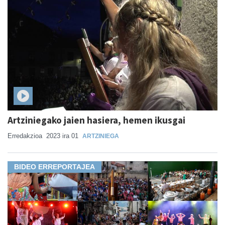
Artziniegako jaien hasiera, hemen ikusgai
Erredakzioa
2023 ira 01
ARTZINIEGA
BIDEO ERREPORTAJEA