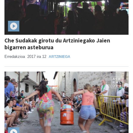
Che Sudakak girotu du Artziniegako Jaien
bigarren asteburua
Erredakzioa
2017 ira 12
ARTZINIEGA