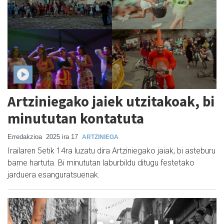
Artziniegako jaiek utzitakoak, bi
minututan kontatuta
Erredakzioa
2025 ira 17
ARTZINIEGA
Irailaren 5etik 14ra luzatu dira Artziniegako jaiak, bi asteburu
barne hartuta. Bi minututan laburbildu ditugu festetako
jarduera esanguratsuenak.