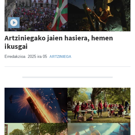
Artziniegako jaien hasiera, hemen
ikusgai
Erredakzioa
2025 ira 05
ARTZINIEGA