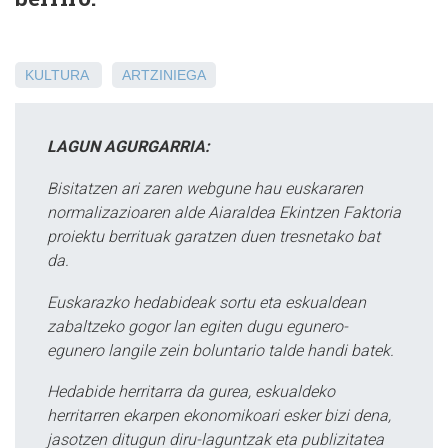
KULTURA
ARTZINIEGA
LAGUN AGURGARRIA:
Bisitatzen ari zaren webgune hau euskararen
normalizazioaren alde Aiaraldea Ekintzen Faktoria
proiektu berrituak garatzen duen tresnetako bat
da.
Euskarazko hedabideak sortu eta eskualdean
zabaltzeko gogor lan egiten dugu egunero-
egunero langile zein boluntario talde handi batek.
Hedabide herritarra da gurea, eskualdeko
herritarren ekarpen ekonomikoari esker bizi dena,
jasotzen ditugun diru-laguntzak eta publizitatea