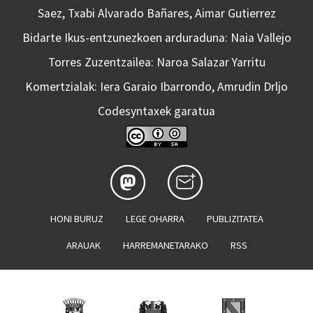
Saez, Txabi Alvarado Bañares, Aimar Gutierrez
Bidarte Ikus-entzunezkoen arduraduna: Naia Vallejo
Torres Zuzentzailea: Naroa Salazar Yarritu
Komertzialak: Iera Garaio Ibarrondo, Amrudin Drljo
Codesyntaxek garatua
HONI BURUZ
LEGE OHARRA
PUBLIZITATEA
ARAUAK
HARREMANETARAKO
RSS