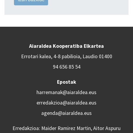
Aiaraldea Kooperatiba Elkartea
Errotari kalea, 4-8 pabilioia, Laudio 01400
94 656 85 54
Epostak
harremanak@aiaraldea.eus
erredakzioa@aiaraldea.eus
agenda@aiaraldea.eus
Erredakzioa: Maider Ramirez Martin, Aitor Aspuru