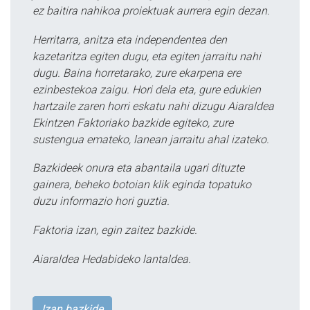
ez baitira nahikoa proiektuak aurrera egin dezan.
Herritarra, anitza eta independentea den
kazetaritza egiten dugu, eta egiten jarraitu nahi
dugu. Baina horretarako, zure ekarpena ere
ezinbestekoa zaigu. Hori dela eta, gure edukien
hartzaile zaren horri eskatu nahi dizugu Aiaraldea
Ekintzen Faktoriako bazkide egiteko, zure
sustengua emateko, lanean jarraitu ahal izateko.
Bazkideek onura eta abantaila ugari dituzte
gainera, beheko botoian klik eginda topatuko
duzu informazio hori guztia.
Faktoria izan, egin zaitez bazkide.
Aiaraldea Hedabideko lantaldea.
Izan bazkide