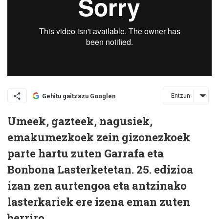
Entzun
Gehitu gaitzazu Googlen
Umeek, gazteek, nagusiek,
emakumezkoek zein gizonezkoek
parte hartu zuten Garrafa eta
Bonbona Lasterketetan. 25. edizioa
izan zen aurtengoa eta antzinako
lasterkariek ere izena eman zuten
berriro.