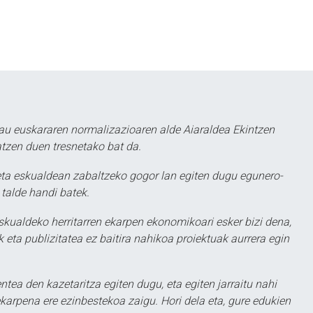
au euskararen normalizazioaren alde Aiaraldea Ekintzen
atzen duen tresnetako bat da.
ta eskualdean zabaltzeko gogor lan egiten dugu egunero-
 talde handi batek.
eskualdeko herritarren ekarpen ekonomikoari esker bizi dena,
 eta publizitatea ez baitira nahikoa proiektuak aurrera egin
ntea den kazetaritza egiten dugu, eta egiten jarraitu nahi
karpena ere ezinbestekoa zaigu. Hori dela eta, gure edukien