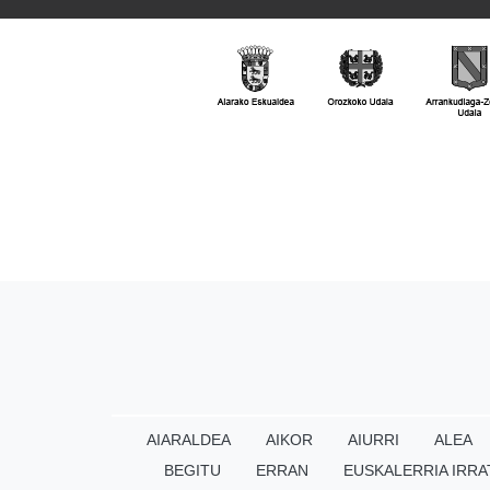
AIARALDEA
AIKOR
AIURRI
ALEA
BEGITU
ERRAN
EUSKALERRIA IRRA