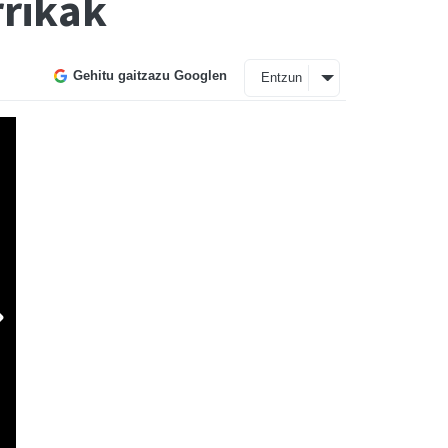
rrikak
Gehitu gaitzazu Googlen
Entzun