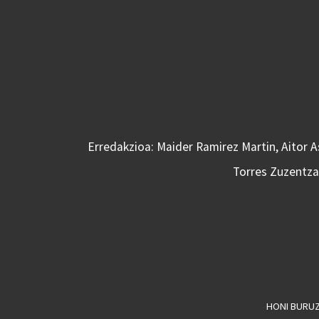
Erredakzioa: Maider Ramirez Martin, Aitor 
Torres Zuzentzai
HONI BURU