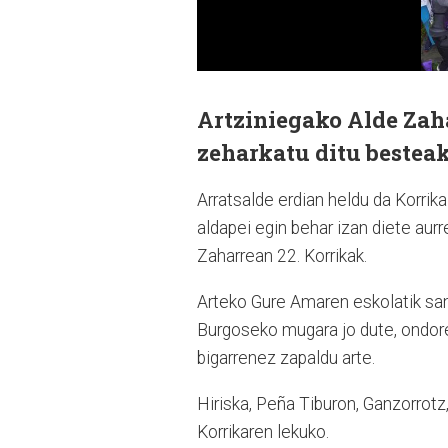
Artziniegako Alde Zah
zeharkatu ditu besteak
Arratsalde erdian heldu da Korrika
aldapei egin behar izan diete aurre
Zaharrean 22. Korrikak.
Arteko Gure Amaren eskolatik sant
Burgoseko mugara jo dute, ondore
bigarrenez zapaldu arte.
Hiriska, Peña Tiburon, Ganzorrotz, 
Korrikaren lekuko.