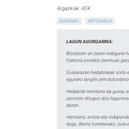
Argazkiak: AEK
EUSKARA
ARTZINIEGA
LAGUN AGURGARRIA:
Bisitatzen ari zaren webgune h
Faktoria proiektu berrituak gar
Euskarazko hedabideak sortu e
egunero langile zein boluntario
Hedabide herritarra da gurea, 
jasotzen ditugun diru-laguntzak
dezan.
Herritarra, anitza eta independe
dugu. Baina horretarako, zure e