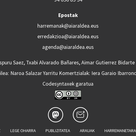
Epostak
harremanak@aiaraldea.eus
erredakzioa@aiaraldea.eus
agenda@aiaraldea.eus
Aspuru Saez, Txabi Alvarado Bañares, Aimar Gutierrez Bidarte
lea: Naroa Salazar Yarritu Komertzialak: Iera Garaio Ibarron
Codesyntaxek garatua
Z
LEGE OHARRA
PUBLIZITATEA
ARAUAK
HARREMANETAR