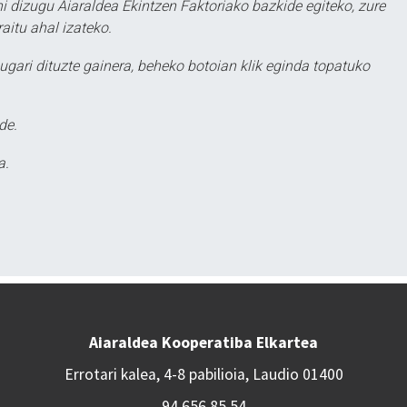
hi dizugu Aiaraldea Ekintzen Faktoriako bazkide egiteko, zure
aitu ahal izateko.
ugari dituzte gainera, beheko botoian klik eginda topatuko
de.
a.
Aiaraldea Kooperatiba Elkartea
Errotari kalea, 4-8 pabilioia, Laudio 01400
94 656 85 54