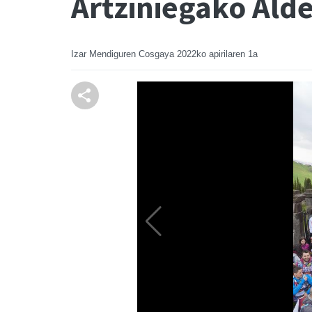
Artziniegako Ald
Izar Mendiguren Cosgaya
2022ko apirilaren 1a