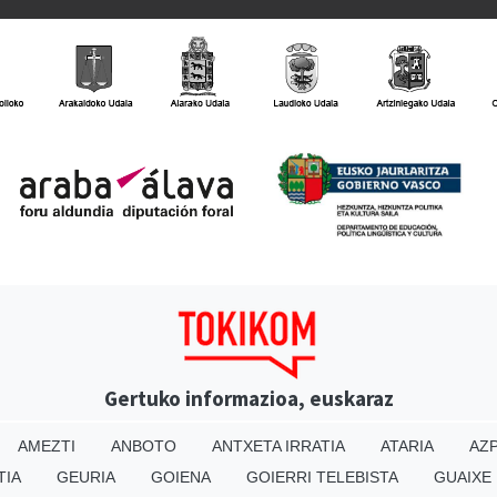
Gertuko informazioa, euskaraz
AMEZTI
ANBOTO
ANTXETA IRRATIA
ATARIA
AZP
TIA
GEURIA
GOIENA
GOIERRI TELEBISTA
GUAIXE