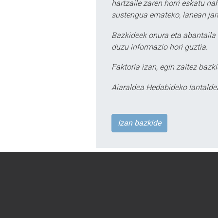
hartzaile zaren horri eskatu na
sustengua emateko, lanean jarr
Bazkideek onura eta abantaila 
duzu informazio hori guztia.
Faktoria izan, egin zaitez bazki
Aiaraldea Hedabideko lantalde
Izan bazkide