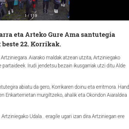
arra eta Arteko Gure Ama santutegia
 beste 22. Korrikak.
 Artziniegara. Aiarako maldak atzean utzita, Artziniegako
 partaideek. Irudi jendetsu bezain ikusgarriak utzi ditu Alde
utegira abiatu da gero, Korrikaren doinu eta erritmora. Hand
n Enkarterrietan murgiltzeko, ahalik eta Okondon Aiaraldea
Artziniegako Udala... eragile ugari izan dira Artziniegan ere