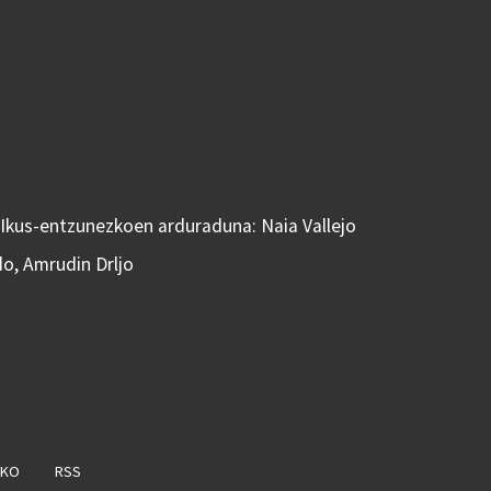
 Ikus-entzunezkoen arduraduna: Naia Vallejo
do, Amrudin Drljo
AKO
RSS