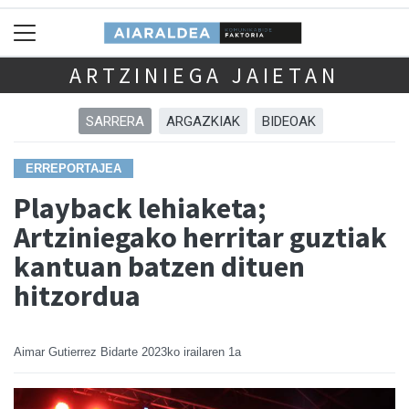
ARTZINIEGA JAIETAN
SARRERA
ARGAZKIAK
BIDEOAK
ERREPORTAJEA
Playback lehiaketa;
Artziniegako herritar guztiak
kantuan batzen dituen
hitzordua
Aimar Gutierrez Bidarte
2023ko irailaren 1a