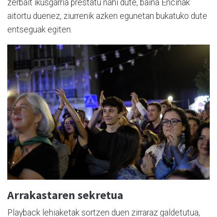
zerbait ikusgarria prestatu nahi dute, baina Encinak
aitortu duenez, ziurrenik azken egunetan bukatuko dute
entseguak egiten.
Arrakastaren sekretua
Playback lehiaketak sortzen duen zirraraz galdetutua,