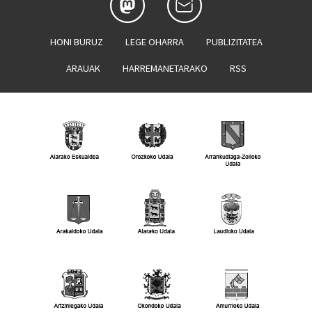
HONI BURUZ
LEGE OHARRA
PUBLIZITATEA
ARAUAK
HARREMANETARAKO
RSS