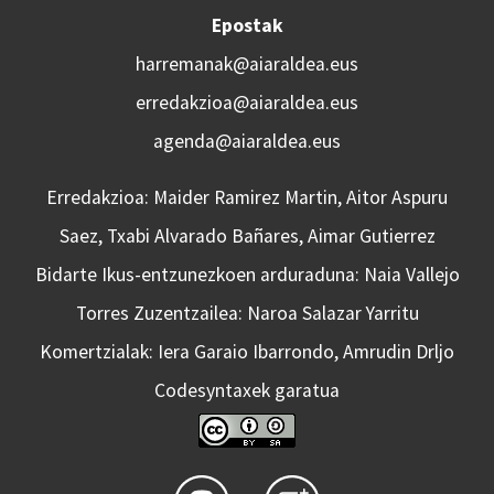
Epostak
harremanak@aiaraldea.eus
erredakzioa@aiaraldea.eus
agenda@aiaraldea.eus
Erredakzioa: Maider Ramirez Martin, Aitor Aspuru
Saez, Txabi Alvarado Bañares, Aimar Gutierrez
Bidarte Ikus-entzunezkoen arduraduna: Naia Vallejo
Torres Zuzentzailea: Naroa Salazar Yarritu
Komertzialak: Iera Garaio Ibarrondo, Amrudin Drljo
Codesyntaxek garatua