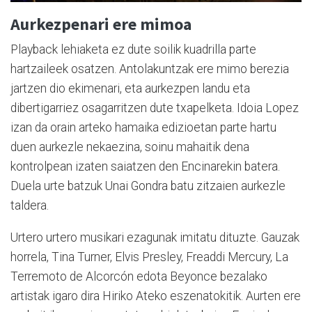
Aurkezpenari ere mimoa
Playback lehiaketa ez dute soilik kuadrilla parte
hartzaileek osatzen. Antolakuntzak ere mimo berezia
jartzen dio ekimenari, eta aurkezpen landu eta
dibertigarriez osagarritzen dute txapelketa. Idoia Lopez
izan da orain arteko hamaika edizioetan parte hartu
duen aurkezle nekaezina, soinu mahaitik dena
kontrolpean izaten saiatzen den Encinarekin batera.
Duela urte batzuk Unai Gondra batu zitzaien aurkezle
taldera.
Urtero urtero musikari ezagunak imitatu dituzte. Gauzak
horrela, Tina Turner, Elvis Presley, Freaddi Mercury, La
Terremoto de Alcorcón edota Beyonce bezalako
artistak igaro dira Hiriko Ateko eszenatokitik. Aurten ere