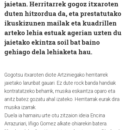
jaietan. Herritarrek gogoz itxaroten
duten hitzordua da, eta prestatutako
ikuskizunen mailak eta kuadrillen
arteko lehia estuak agerian uzten du
jaietako ekintza soil bat baino
gehiago dela lehiaketa hau.
Gogotsu itxaroten diote Artziniegako herritarrek
jaietako larunbat gauari. Ez dute rock banda handiak
kontratatzeko beharrik, musika eskaintza oparo eta
anitz batez gozatu ahal izateko. Herritarrak eurak dira
musika izarrak.
Duela ia hamairu urte otu zitzaion ideia Encina
Arrazuriari, Iñigo Gomez alkate ohiarekin batera.