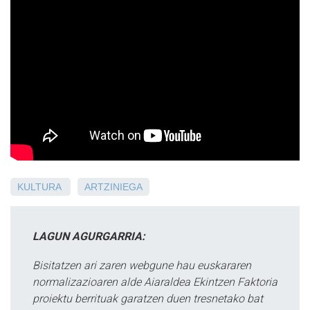
KULTURA
ARTZINIEGA
LAGUN AGURGARRIA:
Bisitatzen ari zaren webgune hau euskararen
normalizazioaren alde Aiaraldea Ekintzen Faktoria
proiektu berrituak garatzen duen tresnetako bat