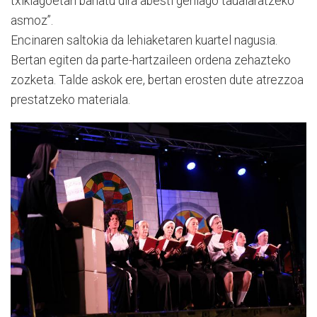
txikiagoetan banatu dira abesti gehiago taualaratzeko
asmoz”.
Encinaren saltokia da lehiaketaren kuartel nagusia.
Bertan egiten da parte-hartzaileen ordena zehazteko
zozketa. Talde askok ere, bertan erosten dute atrezzoa
prestatzeko materiala.