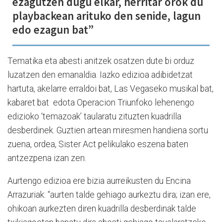
ezagutzen dugu elkar, herritar orok du
playbackean arituko den senide, lagun
edo ezagun bat”
Tematika eta abesti anitzek osatzen dute bi orduz
luzatzen den emanaldia. Iazko edizioa adibidetzat
hartuta, akelarre erraldoi bat, Las Vegaseko musikal bat,
kabaret bat edota Operacion Triunfoko lehenengo
edizioko ‘temazoak’ taularatu zituzten kuadrilla
desberdinek. Guztien artean miresmen handiena sortu
zuena, ordea, Sister Act pelikulako eszena baten
antzezpena izan zen.
Aurtengo edizioa ere bizia aurreikusten du Encina
Arrazuriak: “aurten talde gehiago aurkeztu dira; izan ere,
ohikoan aurkezten diren kuadrilla desberdinak talde