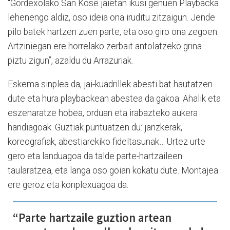
“Gordexolako San Kose jaietan ikusi genuen Playbacka
lehenengo aldiz, oso ideia ona iruditu zitzaigun. Jende
pilo batek hartzen zuen parte, eta oso giro ona zegoen.
Artziniegan ere horrelako zerbait antolatzeko grina
piztu zigun”, azaldu du Arrazuriak.
Eskema sinplea da, jai-kuadrillek abesti bat hautatzen
dute eta hura playbackean abestea da gakoa. Ahalik eta
eszenaratze hobea, orduan eta irabazteko aukera
handiagoak. Guztiak puntuatzen du: janzkerak,
koreografiak, abestiarekiko fideltasunak… Urtez urte
gero eta landuagoa da talde parte-hartzaileen
taularatzea, eta langa oso goian kokatu dute. Montajea
ere geroz eta konplexuagoa da.
“Parte hartzaile guztion artean