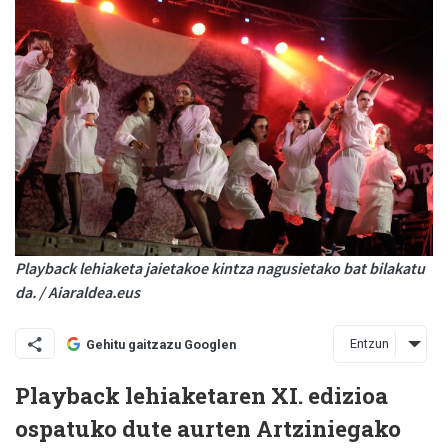
Playback lehiaketa jaietakoe kintza nagusietako bat bilakatu
da. / Aiaraldea.eus
Entzun
Gehitu gaitzazu Googlen
Playback lehiaketaren XI. edizioa
ospatuko dute aurten Artziniegako