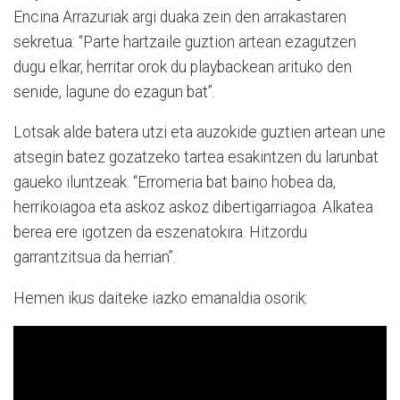
Encina Arrazuriak argi duaka zein den arrakastaren
sekretua: “Parte hartzaile guztion artean ezagutzen
dugu elkar, herritar orok du playbackean arituko den
senide, lagune do ezagun bat”.
Lotsak alde batera utzi eta auzokide guztien artean une
atsegin batez gozatzeko tartea esakintzen du larunbat
gaueko iluntzeak. “Erromeria bat baino hobea da,
herrikoiagoa eta askoz askoz dibertigarriagoa. Alkatea
berea ere igotzen da eszenatokira. Hitzordu
garrantzitsua da herrian”.
Hemen ikus daiteke iazko emanaldia osorik: