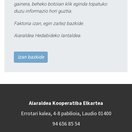
gainera, beheko botoian klik eginda topatuko
duzu informazio hori guztia.
Faktoria izan, egin zaitez bazkide.
Aiaraldea Hedabideko lantaldea.
Izan bazkide
Aiaraldea Kooperatiba Elkartea
Errotari kalea, 4-8 pabilioia, Laudio 01400
94 656 85 54