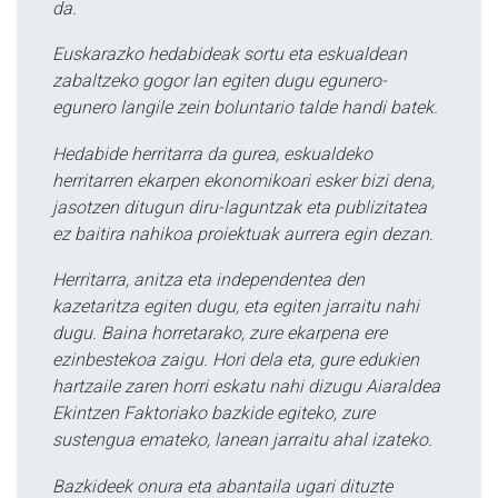
da.
Euskarazko hedabideak sortu eta eskualdean
zabaltzeko gogor lan egiten dugu egunero-
egunero langile zein boluntario talde handi batek.
Hedabide herritarra da gurea, eskualdeko
herritarren ekarpen ekonomikoari esker bizi dena,
jasotzen ditugun diru-laguntzak eta publizitatea
ez baitira nahikoa proiektuak aurrera egin dezan.
Herritarra, anitza eta independentea den
kazetaritza egiten dugu, eta egiten jarraitu nahi
dugu. Baina horretarako, zure ekarpena ere
ezinbestekoa zaigu. Hori dela eta, gure edukien
hartzaile zaren horri eskatu nahi dizugu Aiaraldea
Ekintzen Faktoriako bazkide egiteko, zure
sustengua emateko, lanean jarraitu ahal izateko.
Bazkideek onura eta abantaila ugari dituzte