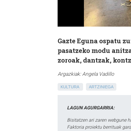
Gazte Eguna ospatu zut
pasatzeko modu anitzak
zoroak, dantzak, kontz
Argazkiak: Angela Vadillo
KULTURA
ARTZINIEGA
LAGUN AGURGARRIA:
Bisitatzen ari zaren webgune h
Faktoria proiektu berrituak gar