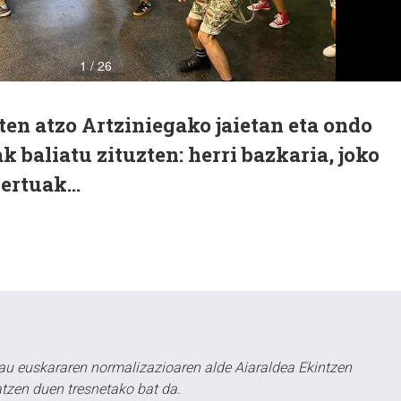
en atzo Artziniegako jaietan eta ondo
 baliatu zituzten: herri bazkaria, joko
ertuak...
au euskararen normalizazioaren alde Aiaraldea Ekintzen
atzen duen tresnetako bat da.