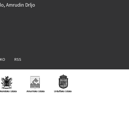
do, Amrudin Drljo
AKO
RSS