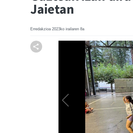
Jaietan
Erredakzioa
2023ko irailaren 8a