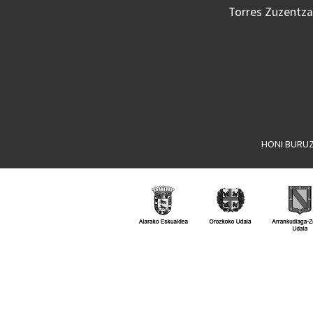
Torres Zuzentzai
HONI BURU