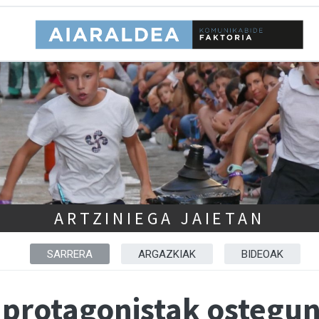
ARTZINIEGA JAIETAN
SARRERA
ARGAZKIAK
BIDEOAK
a protagonistak ostegu