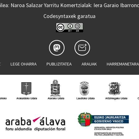
lea: Naroa Salazar Yarritu Komertzialak: Iera Garaio Ibarron
Codesyntaxek garatua
Z
LEGE OHARRA
PUBLIZITATEA
ARAUAK
HARREMANETAR