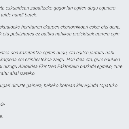
ta eskualdean zabaltzeko gogor lan egiten dugu egunero-
 talde handi batek.
eskualdeko herritarren ekarpen ekonomikoari esker bizi dena,
 eta publizitatea ez baitira nahikoa proiektuak aurrera egin
ntea den kazetaritza egiten dugu, eta egiten jarraitu nahi
karpena ere ezinbestekoa zaigu. Hori dela eta, gure edukien
hi dizugu Aiaraldea Ekintzen Faktoriako bazkide egiteko, zure
aitu ahal izateko.
ugari dituzte gainera, beheko botoian klik eginda topatuko
de.
a.