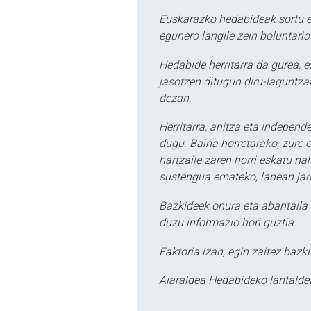
Euskarazko hedabideak sortu e
egunero langile zein boluntario
Hedabide herritarra da gurea, 
jasotzen ditugun diru-laguntzak
dezan.
Herritarra, anitza eta independe
dugu. Baina horretarako, zure e
hartzaile zaren horri eskatu na
sustengua emateko, lanean jarr
Bazkideek onura eta abantaila 
duzu informazio hori guztia.
Faktoria izan, egin zaitez bazki
Aiaraldea Hedabideko lantalde