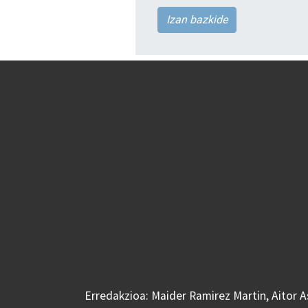
Izan bazkide
Erredakzioa: Maider Ramirez Martin, Aitor 