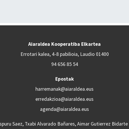
Aiaraldea Kooperatiba Elkartea
Errotari kalea, 4-8 pabilioia, Laudio 01400
94 656 85 54
Epostak
harremanak@aiaraldea.eus
erredakzioa@aiaraldea.eus
agenda@aiaraldea.eus
Aspuru Saez, Txabi Alvarado Bañares, Aimar Gutierrez Bidarte